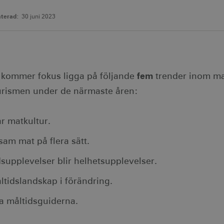
terad:
30 juni 2023
fem
ln kommer fokus ligga på följande
trender inom ma
urismen under de närmaste åren:
r matkultur.
sam mat på flera sätt.
supplevelser blir helhetsupplevelser.
ltidslandskap i förändring.
a måltidsguiderna.