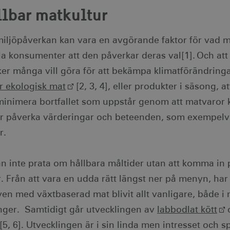
llbar matkultur
iljöpåverkan kan vara en avgörande faktor för vad m
la konsumenter att den påverkar deras val[1]. Och att
ker många vill göra för att bekämpa klimatförändring
er ekologisk mat
[2, 3, 4], eller produkter i säsong, a
minimera bortfallet som uppstår genom att matvaror k
er påverka värderingar och beteenden, som exempelvi
r.
an inte prata om hållbara måltider utan att komma in 
r. Från att vara en udda rätt längst ner på menyn, ha
iven med växtbaserad mat blivit allt vanligare, både 
nger. Samtidigt går utvecklingen av
labbodlat kött
[5, 6]. Utvecklingen är i sin linda men intresset och 