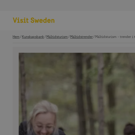
Hem
Kunskapsbank
Måltidsturism
Måltidstrender
Måltidsturism - trender i 