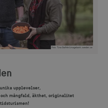
Foto
:
Tina Stafrén/imagebank.sweden.se
den
 unika upplevelser,
och mångfald, äkthet, originalitet
ltidsturismen!