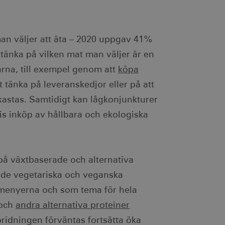
an väljer att äta – 2020 uppgav 41%
 tänka på vilken mat man väljer är en
arna, till exempel genom att
köpa
tt tänka på leveranskedjor eller på att
astas. Samtidigt kan lågkonjunkturer
s inköp av hållbara och ekologiska
på växtbaserade och alternativa
r de vegetariska och veganska
i menyerna och som tema för hela
och
andra alternativa proteiner
spridningen förväntas fortsätta öka