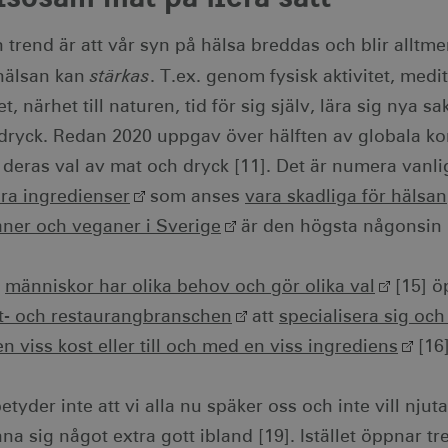
sekunder
59
Används för att begränsa begäran till Doubleclick.net. Den 
e LLC
sekunder
identifierbar information.
tsweden.com
3
Denna cookie innehåller data som anger
Xandr Inc.
trend är att vår syn på hälsa breddas och blir alltmer
månader
synkroniseras med en AppNexus-partner
.adnxs.com
1 år 1
Används för att särskilja unika användare genom att tilldel
e LLC
månad
genererat nummer som klientidentifierare. Den ingår i varje
tsweden.com
stärkas
 hälsan kan
. T.ex. genom fysisk aktivitet, medi
3
Används för att leverera en serie rekla
Meta Platform Inc.
webbplats och används för att beräkna besökare, sessioner
månader
realtidsbud från tredjepartsannonsörer.
.visitsweden.com
tet, närhet till naturen, tid för sig själv, lära sig nya 
1 år
Denna cookie ställs in av Doubleclick o
Google LLC
dryck. Redan 2020 uppgav över hälften av globala ko
hur slutanvändaren använder webbplats
.doubleclick.net
som slutanvändaren kan ha sett innan
webbplats.
 deras val av mat och dryck [11]. Det är numera vanli
3
Denna cookie möjliggör målinriktad rek
Xandr Inc.
a ingredienser
som anses
vara skadliga för hälsan
månader
plattformen - samlar in anonyma data o
.adnxs.com
sidvisningar och mer för annonsvisninga
aner och veganer i Sverige
är den högsta någonsin 
.visitsweden.com
1 år
Innehåller aktuell sessionsdata.
.corporate.visitsweden.com
30
Används för att lagra data om den tid 
m
människor har olika behov och gör olika val
[15] ö
minuter
webbplatsen och dess undersidor under 
- och restaurangbranschen
att
specialisera sig och
3
Denna cookie ställs in av Doubleclick o
Google LLC
månader
hur slutanvändaren använder webbplats
.visitsweden.com
n viss kost eller till och med en viss ingrediens
[16]
som slutanvändaren kan ha sett innan
webbplats.
1 år
Används för unik identifiering av enhete
Microsoft Corporation
etyder inte att vi alla nu späker oss och inte vill njuta
LinkedIn för att upptäcka missbruk på p
.linkedin.com
a sig något extra gott ibland [19]. Istället öppnar t
1 dag
Används för att främja datacentervalet. D
Microsoft Corporation