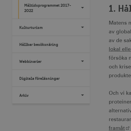
1. Hå
Måltidsprogrammet 2017-
2022
Matens m
Kulturturism
av globa
av de sa
Hållbar besöksnäring
lokal ell
försöka 
Webbinarier
och kris
produkte
Digitala föreläsningar
Och vi k
Arkiv
proteine
alternat
restaura
framåt