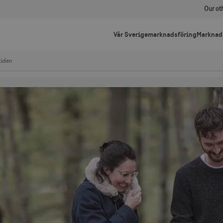
Our ot
Vår Sverigemarknadsföring
Marknad
tiden