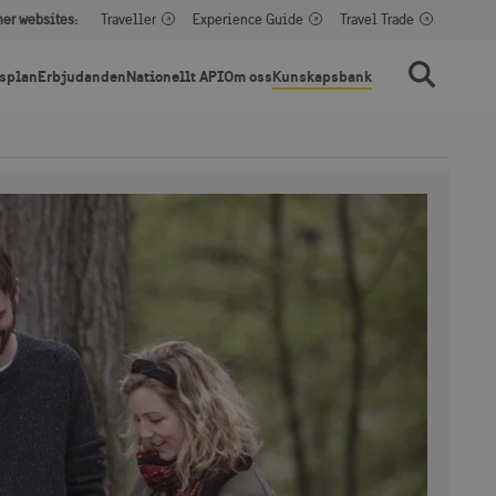
her websites:
Traveller
Experience Guide
Travel Trade
splan
Erbjudanden
Nationellt API
Om oss
Kunskapsbank
Sök