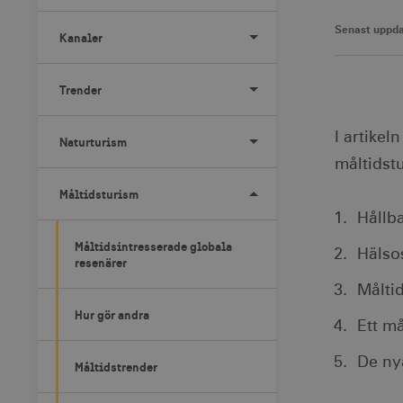
Senast uppda
Kanaler
Trender
I artike
Naturturism
måltidst
Måltidsturism
Hållba
Måltidsintresserade globala
Hälso
resenärer
Måltid
Hur gör andra
Ett må
De ny
Måltidstrender