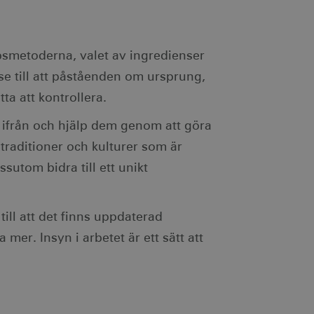
ödvändigt att Cookie-
otar. Detta är fördelaktigt
r om användningen av deras
öpsmetoderna, valet av ingredienser
ebbplatsägaren om
se till att påståenden om ursprung,
 vilket garanterar
ecklande webbstandarder
ta att kontrollera.
nvänds av webbplatser
 ifrån och hjälp dem genom att göra
tthålla en anonym
traditioner och kulturer som är
ändning av kakor för icke-
sutom bidra till ett unikt
ill att det finns uppdaterad
mer. Insyn i arbetet är ett sätt att
ingen identifierbar
je besökt sida och används
dentifierbar information.
som spenderas på
den aktuella sessionen.
ingen identifierbar
sionstillståndet.
egäransfrekvens).