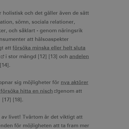
innehåller ingen
 om ett cookie-ID
 holistisk och det gäller även de sätt
.
a ett slumpmässigt
 sidförfrågan på en
tation, sömn, sociala relationer,
mprodukter, såsom
 och webbplatsanalys.
saker, och såklart - genom näringsrik
ch utför information om
nsumenter att hälsoaspekter
en och eventuell reklam
 han besökte nämnda
gt att
försöka minska eller helt sluta
lam via AppNexus-
i stor mängd [12] [13] och
andelen
m IP-adressadresser,
r.
[14].
som spenderas på
ppnar sig möjligheter för
nya aktörer
den aktuella sessionen.
 försöka hitta en nisch
genom att
ch utför information om
en och eventuell reklam
 [17] [18].
 han besökte nämnda
r som har åtkomst till
 av livet! Tvärtom är det viktigt att
lattformen.
renden för möjligheten att ta fram mer
en säkerställer att