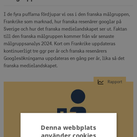
I de fyra puffarna fördjupar vi oss i den franska målgruppen,
Frankrike som marknad, hur franska resenärer googlar på
Sverige och hur det franska medielandskapet ser ut. Faktan
till den franska målgruppen kommer från vår senaste
målgruppsanalys 2024. Kort om Frankrike uppdateras
kontinuerligt tre ggr per år och franska resenärers
Googlesökningarna uppdateras en gång per år, lika så det
franska medielandskapet.
Rapport
Denna webbplats
använder cookies