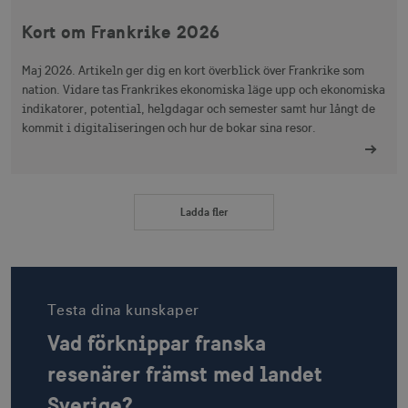
Inriktning
Funktioner
Kort om Frankrike 2026
Strikt nödvändiga cookies tillåter
Maj 2026. Artikeln ger dig en kort överblick över Frankrike som
webbplatsfunktioner som användarinloggning
och kontohantering men bidrar även till en
nation. Vidare tas Frankrikes ekonomiska läge upp och ekonomiska
säker webbplats. Webbplatsen kan inte
indikatorer, potential, helgdagar och semester samt hur långt de
användas ordentligt utan strikt nödvändiga
kommit i digitaliseringen och hur de bokar sina resor.
cookies.
Namn
Leverantör / Domän
Utgång
csrftoken
.visitsweden.com
1 år
Ladda fler
receive-cookie-
.doubleclick.net
6
Testa dina kunskaper
deprecation
månader
Vad förknippar franska
resenärer främst med landet
Sverige?