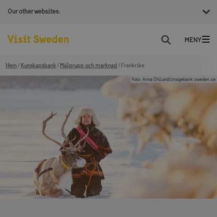
Our other websites:
Sök
Hem
Kunskapsbank
Målgrupp och marknad
Frankrike
Foto
:
Anna Öhlund/imagebank.sweden.se