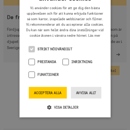
Vi använder cookies för att ge dig den bästa
upplevelsen och för att kunna erbjuda funktioner
De franska resenärerna
så som kartor, inspelade webbinarier och filmer.
Vi rekommenderar att du accepterar alla cookies.
Fördjupa era kunskaper om de globala resenärer i Frankrike som är
Du kan när som helst ändra dina inställningar vid
intresserade av att resa till Sverige på semester. Här går vi in på
cookie ikonen i vänstra nedre hörnet.
Läs mer
djupet och berättar mycket om vad resenärerna är intresserade av i
Sverige och hur de helst informerar sig och bokar en resa hit.
STRIKT NÖDVÄNDIGT
PRESTANDA
INRIKTNING
Artikel
FUNKTIONER
ACCEPTERA ALLA
AVVISA ALLT
VISA DETALJER
Strikt nödvändigt
Prestanda