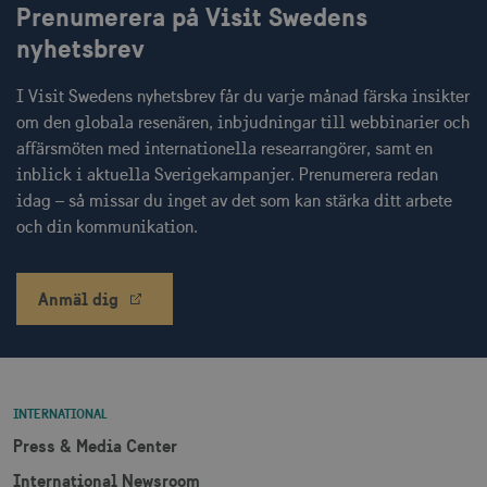
Prenumerera på Visit Swedens
JSESSIONID
Session
Oracle Corporation
nyhetsbrev
.nr-data.net
I Visit Swedens nyhetsbrev får du varje månad färska insikter
om den globala resenären, inbjudningar till webbinarier och
affärsmöten med internationella researrangörer, samt en
li_gc
6
LinkedIn Corporation
inblick i aktuella Sverigekampanjer. Prenumerera redan
månader
.linkedin.com
idag – så missar du inget av det som kan stärka ditt arbete
och din kommunikation.
Anmäl dig
Leverantör
Namn
Utgång
Beskrivning
Namn
/ Domän
Leverantör /
Leverantör / Domän
Utg
Namn
Utgång
Beskrivning
Domän
_hjSession_1328012
vuid
1 år 1
.visitsweden.com
Används av
3
Vimeo.com
månad
Vimeo-
minu
_gid
Inc.
1 dag
Används för 
Google LLC
videospelaren
.vimeo.com
lagra och
.visitsweden.com
INTERNATIONAL
på
mTrackingPageViewCount
.corporate.visitsweden.com
3
uppdatera et
webbplatser.
minu
unikt värde 
Press & Media Center
Den
varje besökt
innehåller
och används
International Newsroom
ingen
att räkna oc