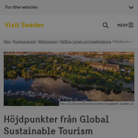
Our other websites:
Sök
Hem
Kunskapsbank
Webbinarier
Hållbar turism och besöksnäring
Höjdpunkter fr
Foto
:
Ola Ericson/Stockholmsfoto/imagebank.sweden.se
Höjdpunkter från Global
Sustainable Tourism