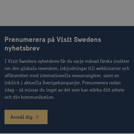
Namn
Leverantör / Domän
Utgång
csrftoken
.visitsweden.com
1 år
Prenumerera på Visit Swedens
nyhetsbrev
receive-cookie-
.doubleclick.net
6
deprecation
månader
I Visit Swedens nyhetsbrev får du varje månad färska insikter
om den globala resenären, inbjudningar till webbinarier och
affärsmöten med internationella researrangörer, samt en
inblick i aktuella Sverigekampanjer. Prenumerera redan
idag – så missar du inget av det som kan stärka ditt arbete
och din kommunikation.
CookieScriptConsent
1 månad
CookieScript
corporate.visitsweden.com
Anmäl dig