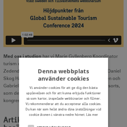
Med oss i studion
har vi Marie Gyllenberg Koordinator
turism och besöksnäring Tillväxtverket, Camilla
Denna webbplats
Zedendahl VD Kungliga Djurgårdens intressenter, Daniel
använder cookies
Skog Hållbarhetsansvarig Svenska Turistföreningen och
Gabriella Granditsky Hållbarhetschef Parks and Resorts,
Vi använder cookies för att ge dig den bästa
som delar sina höjdpunkter och lärdomar från
upplevelsen och för att kunna erbjuda funktioner
så som kartor, inspelade webbinarier och filmer.
kongressen.
Vi rekommenderar att du accepterar alla cookies.
Du kan när som helst ändra dina inställningar vid
cookie ikonen i vänstra nedre hörnet.
Läs mer
Artikelserie om hållbar