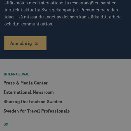
affärsmöten med internationella researrangörer, samt en
inblick i aktuella Sverigekampanjer. Prenumerera redan
receive-cookie-
.doubleclick.net
6
deprecation
månader
idag – så missar du inget av det som kan stärka ditt arbete
och din kommunikation.
Anmäl dig
CookieScriptConsent
1 månad
CookieScript
corporate.visitsweden.com
INTERNATIONAL
Press & Media Center
International Newsroom
__cf_bm
30
Cloudflare Inc.
Sharing Destination Sweden
minuter
.vimeo.com
Sweden for Travel Professionals
OM