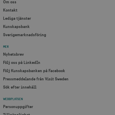
Om oss
receive-cookie-
.adnxs.com
1 år 1
deprecation
månad
Kontakt
Lediga tjänster
Kunskapsbank
Sverigemarknadsföring
MER
JSESSIONID
Session
Oracle Corporation
.nr-data.net
Nyhetsbrev
Följ oss på LinkedIn
Följ Kunskapsbanken på Facebook
Pressmeddelande från Visit Sweden
li_gc
6
LinkedIn Corporation
månader
.linkedin.com
Sök efter innehåll
WEBBPLATSEN
Personuppgifter
Tillgänglighet