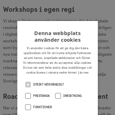
Workshops i egen regi
Vi skapar återkommande mötesplatser där den globala
reseindustrin möter den svenska turismnäringen – årligen
Denna webbplats
i digitala workshops och vartannat år vid större fysiska
använder cookies
workshops i Sverige. Här kombineras förbokade möten
som bygger långsiktiga samarbeten med inspiration och
Vi använder cookies för att ge dig den bästa
upplevelsen och för att kunna erbjuda funktioner
nya insikter om trender och möjligheter på våra viktigaste
så som kartor, inspelade webbinarier och filmer.
marknader. Som deltagare får du möjlighet att knyta
Vi rekommenderar att du accepterar alla cookies.
relevanta kontakter och fördjupa dialogen med
Du kan när som helst ändra dina inställningar vid
cookie ikonen i vänstra nedre hörnet.
Läs mer
researrangörer som har intresse och kapacitet att sälja
Sverige.
STRIKT NÖDVÄNDIGT
Roadshows – resande affärsevent
PRESTANDA
INRIKTNING
FUNKTIONER
När vi arrangerar roadshows tar vi Sverige till marknader
som USA, Kina och nu även turné i Europa. Vi reser till de