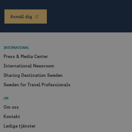
Anmäl dig
bcookie
1 å
Microsoft Corporation
.linkedin.com
INTERNATIONAL
lidc
1 d
Microsoft Corporation
Press & Media Center
.linkedin.com
International Newsroom
Sharing Destination Sweden
XANDR_PANID
3
Xandr Inc.
måna
.adnxs.com
Sweden for Travel Professionals
OM
Om oss
Kontakt
Lediga tjänster