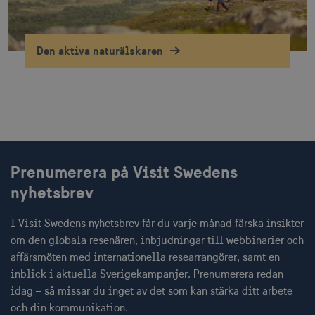
slumpmässig
genererat 
som
klientidentif
Den ingår i v
Den aktiva naturälskaren
sidförfrågan
webbplats o
uuid2
3
Xandr Inc.
används för 
måna
.adnxs.com
beräkna bes
sessioner oc
webbplatsan
_hjSessionUser_1328012
.visitsweden.com
1 å
Prenumerera på Visit Swedens
mTrackingTimeOnSite
.corporate.visitsweden.com
3
nyhetsbrev
minu
I Visit Swedens nyhetsbrev får du varje månad färska insikter
om den globala resenären, inbjudningar till webbinarier och
_gcl_au
3
Google LLC
affärsmöten med internationella researrangörer, samt en
måna
.visitsweden.com
inblick i aktuella Sverigekampanjer. Prenumerera redan
idag – så missar du inget av det som kan stärka ditt arbete
och din kommunikation.