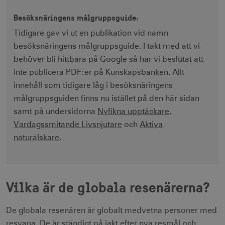
Besöksnäringens målgruppsguide:
Tidigare gav vi ut en publikation vid namn
besöksnäringens målgruppsguide. I takt med att vi
behöver bli hittbara på Google så har vi beslutat att
inte publicera PDF:er på Kunskapsbanken. Allt
innehåll som tidigare låg i besöksnäringens
målgruppsguiden finns nu istället på den här sidan
samt på undersidorna
Nyfikna upptäckare
,
Vardagssmitande Livsnjutare
och
Aktiva
naturälskare
.
Vilka är de globala resenärerna?
De globala resenären är globalt medvetna personer med
resvana. De är ständigt på jakt efter nya resmål och