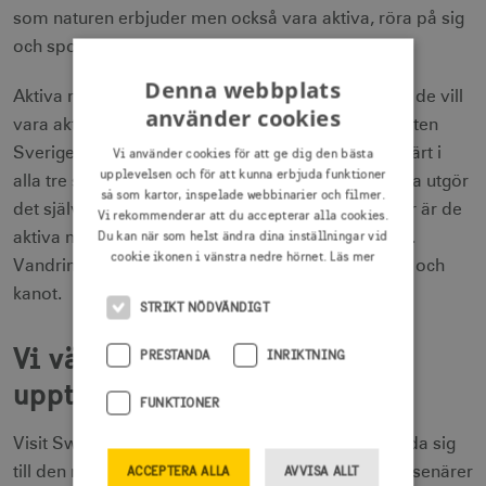
som naturen erbjuder men också vara aktiva, röra på sig
och sporta i naturen.
Denna webbplats
Aktiva naturälskare vill göra precis som det låter – de vill
använder cookies
vara aktiva i naturen och njuta av lugnet och stillheten
Sverige kan erbjuda. Att uppleva naturen är populärt i
Vi använder cookies för att ge dig den bästa
upplevelsen och för att kunna erbjuda funktioner
alla tre segmenten, men för de aktiva naturälskarna utgör
så som kartor, inspelade webbinarier och filmer.
det själva kärnan. I jämförelse med övriga grupper är de
Vi rekommenderar att du accepterar alla cookies.
Du kan när som helst ändra dina inställningar vid
aktiva naturälskarna de som är mest fysiskt aktiva.
cookie ikonen i vänstra nedre hörnet.
Läs mer
Vandring är populärt och även fritidscykling, kajak och
kanot.
STRIKT NÖDVÄNDIGT
Vi vänder oss till nyfikna
PRESTANDA
INRIKTNING
upptäckare världen över
FUNKTIONER
Visit Sweden har i sin marknadsföring valt att vända sig
till den nyfikna upptäckaren för att de är nyfikna resenärer
ACCEPTERA ALLA
AVVISA ALLT