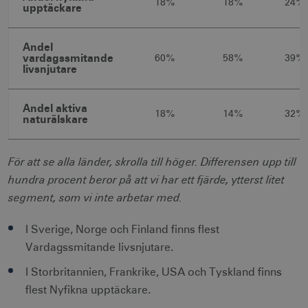
18%
18%
24%
deprecation
månader
upptäckare
Andel
vardagssmitande
60%
58%
39%
livsnjutare
Andel aktiva
CookieScriptConsent
1 månad
CookieScript
18%
14%
32%
naturälskare
corporate.visitsweden.com
För att se alla länder, skrolla till höger. Differensen upp till
hundra procent beror på att vi har ett fjärde, ytterst litet
segment, som vi inte arbetar med.
__cf_bm
30
Cloudflare Inc.
minuter
.vimeo.com
I Sverige, Norge och Finland finns flest
Vardagssmitande livsnjutare.
I Storbritannien, Frankrike, USA och Tyskland finns
receive-cookie-
.adnxs.com
1 år 1
flest Nyfikna upptäckare.
deprecation
månad