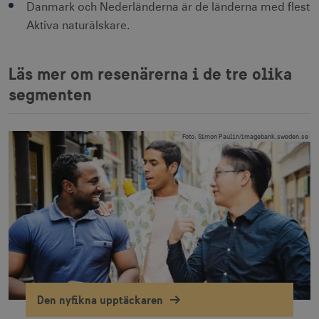
Danmark och Nederländerna är de länderna med flest
Aktiva naturälskare.
Läs mer om resenärerna i de tre olika
segmenten
JSESSIONID
Session
Oracle Corporation
.nr-data.net
Foto
:
Simon Paulin/imagebank.sweden.se
li_gc
6
LinkedIn Corporation
månader
.linkedin.com
Leverantör
Den nyfikna upptäckaren
Namn
Utgång
Beskrivning
Namn
/ Domän
Leverantör /
Leverantör / Domän
Utg
Namn
Utgång
Beskrivning
Domän