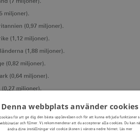
nd (7 miljoner).
5 miljoner).
itannien (0,97 miljoner).
ike (1,12 miljoner).
länderna (1,88 miljoner).
e (0,82 miljoner).
rk (0,64 miljoner).
(0,27 miljoner).
d (0,21 miljoner).
Denna webbplats använder cookies
cookies för att ge dig den bästa upplevelsen och för att kunna erbjuda funktioner s
Aktiva naturälskare är störst i Danmark och Nederlä
ebbinarier och filmer. Vi rekommenderar att du accepterar alla cookies. Du kan n
ändra dina inställningar vid cookie ikonen i vänstra nedre hörnet.
Läs mer