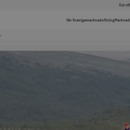
Our ot
Vår Sverigemarknadsföring
Marknad
n