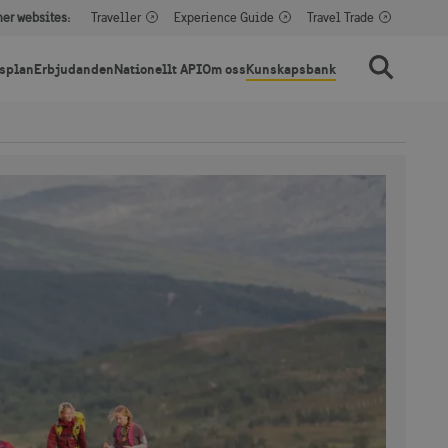
her websites:
Traveller
Experience Guide
Travel Trade
splan
Erbjudanden
Nationellt API
Om oss
Kunskapsbank
Sök