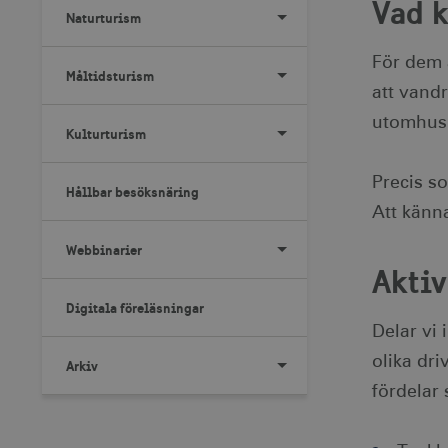
Vad k
Naturturism
För dem 
Måltidsturism
att vandr
utomhus 
Kulturturism
Precis so
Hållbar besöksnäring
Att känna
Webbinarier
Aktiv
Digitala föreläsningar
Delar vi 
olika dri
Arkiv
fördelar 