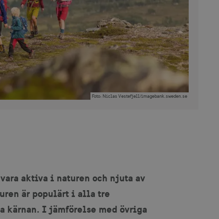
Foto
:
Niclas Vestefjell/imagebank.sweden.se
 vara aktiva i naturen och njuta av
ren är populärt i alla tre
va kärnan. I jämförelse med övriga