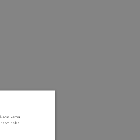
å som kartor,
nderna.
är som helst