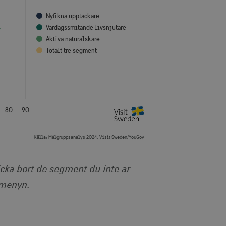
ödvändigt att Cookie-
Nyfikna upptäckare
otar. Detta är fördelaktigt
Vardagssmitande livsnjutare
r om användningen av deras
Aktiva naturälskare
Totalt tre segment
ebbplatsägaren om
 vilket garanterar
ecklande webbstandarder
nvänds av webbplatser
tthålla en anonym
80
90
ändning av kakor för icke-
Källa:
Målgruppsanalys 2024. Visit Sweden/YouGov
icka bort de segment du inte är
rmenyn.
ingen identifierbar
je besökt sida och används
dentifierbar information.
som spenderas på
den aktuella sessionen.
ingen identifierbar
sionstillståndet.
egäransfrekvens).