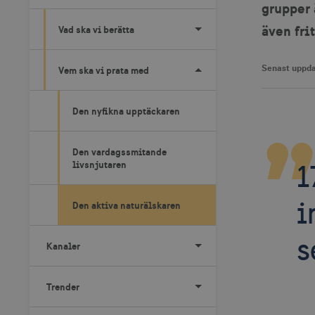
grupper 
även fri
Vad ska vi berätta
Senast uppda
Vem ska vi prata med
Den nyfikna upptäckaren
Den vardagssmitande
livsnjutaren
1
i
Den aktiva naturälskaren
s
Kanaler
Trender