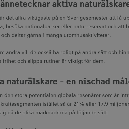
ännetecknar aktiva naturälskar
är det allra viktigaste på en Sverigesemester att få
a, besöka nationalparker eller naturreservat och att b
och deltar gärna i många utomhusaktiviteter.
m andra vill de också ha roligt på andra sätt och hin
 frihet och slippa rutiner är viktigt för dem.
a naturälskare - en nischad må
in den stora potentialen globala resenärer som är intre
vkraftssegmenten istället så är 21% eller 17,9 miljon
sig på de olika marknaderna på följande sätt: