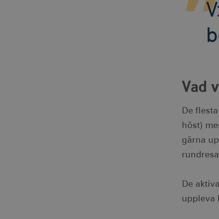
V
_gat
Googl
.visi
anj
_ga
Googl
b
.visi
_fbp
IDE
Vad v
uuid2
De flesta
_hjSessionUser_1328012
höst) me
mTrackingTimeOnSite
gärna upp
rundresa
_gcl_au
De aktiv
bcookie
uppleva 
lidc