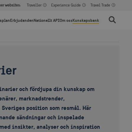
her websites:
Traveller
Experience Guide
Travel Trade
splan
Erbjudanden
Nationellt API
Om oss
Kunskapsbank
Sök
ier
binarier och fördjupa din kunskap om
senärer, marknadstrender,
 Sveriges position som resmål. Här
mande sändningar och inspelade
med insikter, analyser och inspiration