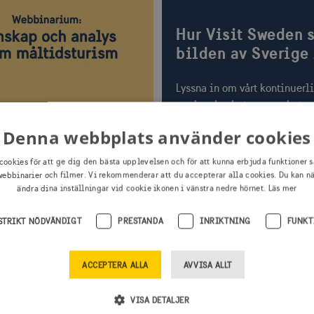
Hur Visit Sweden s
bilden av Sverige
Lyssna in om vårt kontinuerl
marknadsarbete, samarbete
internationella researrangöre
narium: Kunskap
Denna webbplats använder cookies
nya uppdrag inom måltidstu
nalys inom
allt för att inspirera och ska
cookies för att ge dig den bästa upplevelsen och för att kunna erbjuda funktioner s
dsturism
i svensk turismnäring.
ebbinarier och filmer. Vi rekommenderar att du accepterar alla cookies. Du kan n
ändra dina inställningar vid cookie ikonen i vänstra nedre hörnet.
Läs mer
du webbinariet om kunskap
ys inom måltidsturism? Se
STRIKT NÖDVÄNDIGT
PRESTANDA
INRIKTNING
FUNKT
erhand! Möt den
tresserade globala
ACCEPTERA ALLA
AVVISA ALLT
, hör om potentialen i
ch ta del av intervjuer och
tal med aktörer som
VISA DETALJER