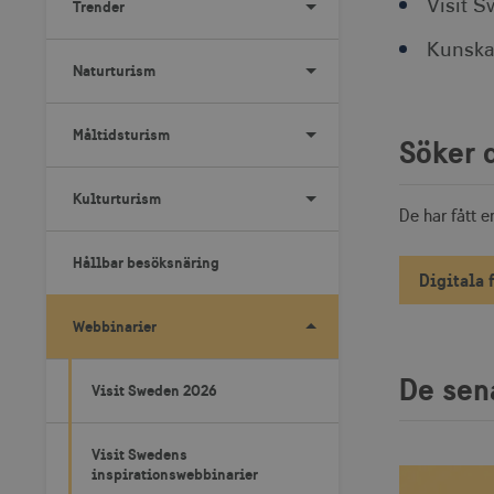
Trender
Visit 
Kunska
Naturturism
Måltidsturism
Söker 
Kulturturism
De har fått 
Hållbar besöksnäring
Digitala 
Webbinarier
De sen
Visit Sweden 2026
Visit Swedens
inspirationswebbinarier