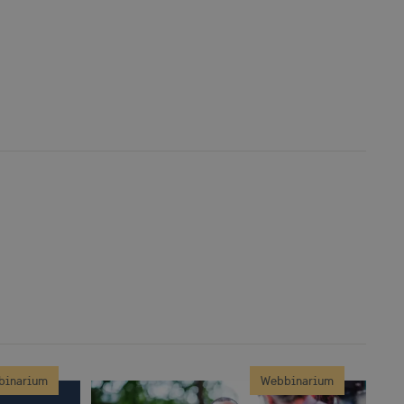
binarium
Webbinarium