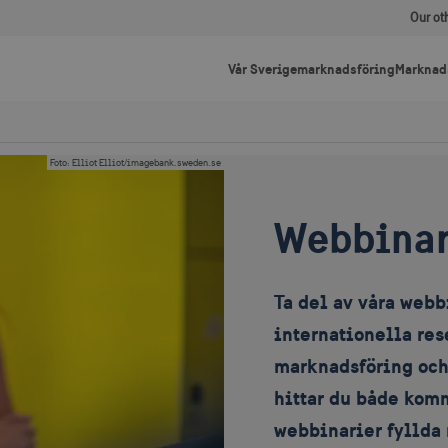
Our ot
Vår Sverigemarknadsföring
Marknad
Foto
:
Elliot Elliot/imagebank.sweden.se
Webbinar
Ta del av våra web
internationella re
marknadsföring och
hittar du både kom
webbinarier fyllda 