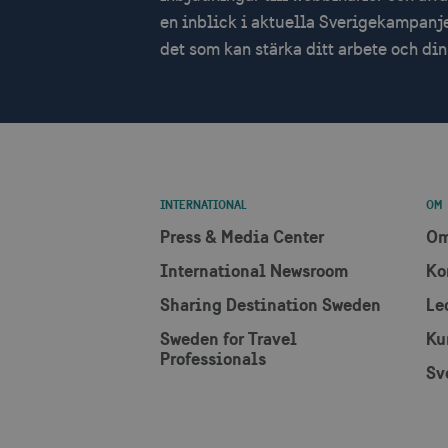
en inblick i aktuella Sverigekampanje
det som kan stärka ditt arbete och d
uuid2
_hjSessionUser_1328012
mTrackingTimeOnSite
_gcl_au
INTERNATIONAL
OM
Press & Media Center
Om
bcookie
International Newsroom
Ko
lidc
Sharing Destination Sweden
Le
Sweden for Travel
Ku
XANDR_PANID
Professionals
Sv