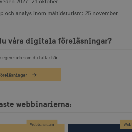
Sweden 2027: 21 oktober
p och analys inom måltidsturism: 25 november
du våra digitala föreläsningar?
en egen sida som du hittar här:
föreläsningar
aste webbinarierna:
Webbinarium
Web