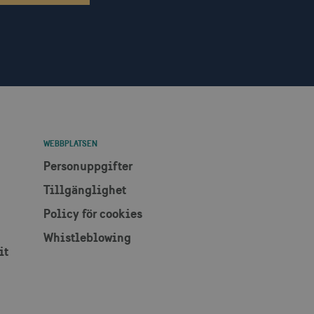
 han besökte nämnda
lam via AppNexus-
m IP-adressadresser,
r.
som spenderas på
den aktuella sessionen.
ch utför information om
en och eventuell reklam
WEBBPLATSEN
 han besökte nämnda
Personuppgifter
r som har åtkomst till
lattformen.
Tillgänglighet
en säkerställer att
Policy för cookies
Whistleblowing
nnonser mer relevanta för
å för att begränsa antalet
it
att mäta effektiviteten i