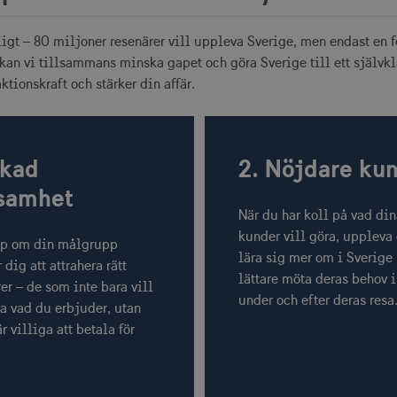
ligt – 80 miljoner resenärer vill uppleva Sverige, men endast en
an vi tillsammans minska gapet och göra Sverige till ett självkl
aktionskraft och stärker din affär.
Ökad
2. Nöjdare ku
samhet
När du har koll på vad di
kunder vill göra, uppleva
p om din målgrupp
lära sig mer om i Sverige
 dig att attrahera rätt
lättare möta deras behov 
er – de som inte bara vill
under och efter deras resa
a vad du erbjuder, utan
r villiga att betala för