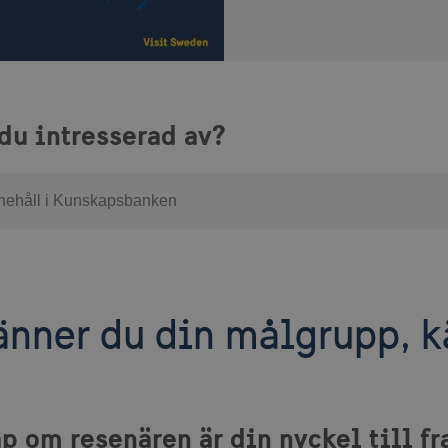
 du intresserad av?
änner du din målgrupp, kä
p om resenären är din nyckel till f