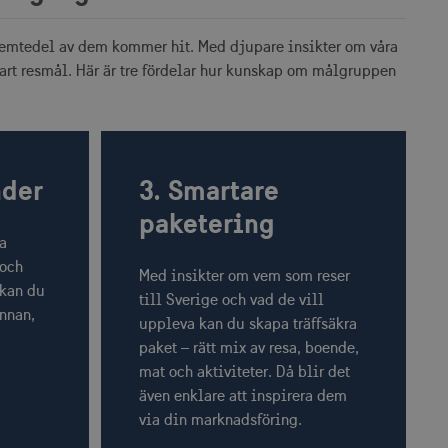
 femtedel av dem kommer hit. Med djupare insikter om våra
art resmål. Här är tre fördelar hur kunskap om målgruppen
nder
3. Smartare
paketering
na
 och
Med insikter om vem som reser
 kan du
till Sverige och vad de vill
innan,
uppleva kan du skapa träffsäkra
.
paket – rätt mix av resa, boende,
mat och aktiviteter. Då blir det
även enklare att inspirera dem
via din marknadsföring.