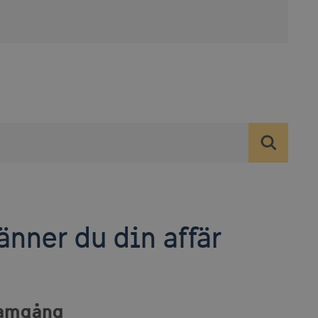
nner du din affär
ramgång