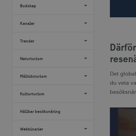
Budskap
Kanaler
Trender
Därför
resen
Naturturism
Det global
Måltidsturism
du veta va
besöksnäri
Kulturturism
Hållbar besöksnäring
Webbinarier