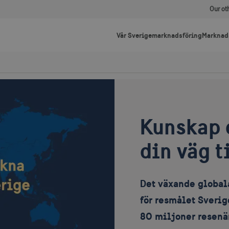
Our ot
Vår Sverigemarknadsföring
Marknad
Kunskap 
din väg t
Det växande global
för resmålet Sverig
80 miljoner resenär