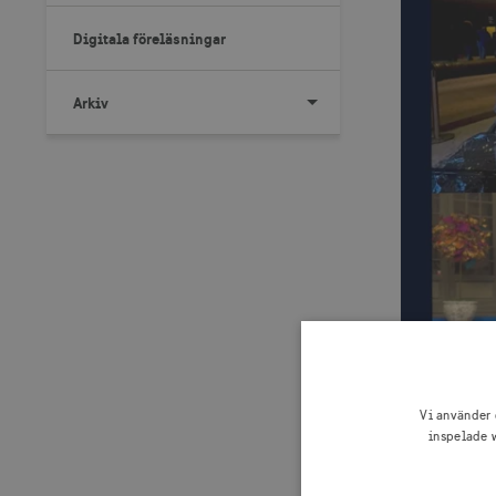
Digitala föreläsningar
Arkiv
Vi använder 
inspelade w