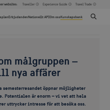
her websites:
Traveller
Experience Guide
Travel Trade
splan
Erbjudanden
Nationellt API
Om oss
Kunskapsbank
Sök
om målgruppen –
ill nya affärer
a semesterresandet öppnar möjligheter
e. Potentialen är enorm – vi vet att hela
er uttrycker intresse för att besöka oss.