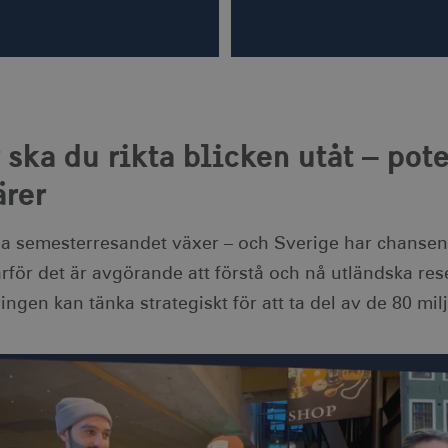
 ska du rikta blicken utåt – pot
ärer
a semesterresandet växer – och Sverige har chansen at
rför det är avgörande att förstå och nå utländska res
ngen kan tänka strategiskt för att ta del av de 80 mil