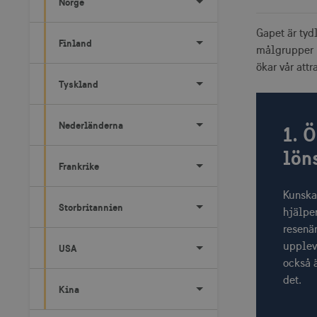
Norge
Gapet är tyd
Finland
målgrupper k
ökar vår attr
Tyskland
Nederländerna
1. 
lön
Frankrike
Kunska
Storbritannien
hjälper
resenär
upplev
USA
också ä
det.
Kina