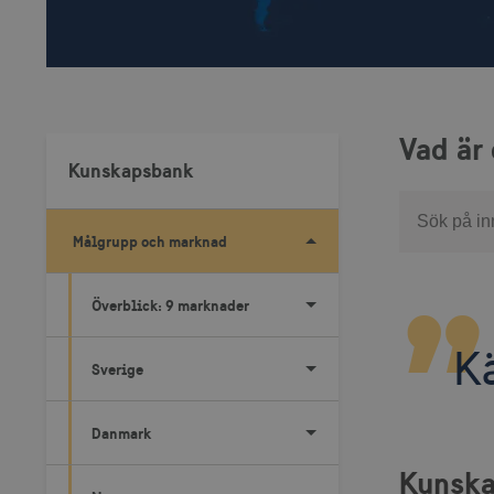
Vad är
Kunskapsbank
Sök
Målgrupp och marknad
Överblick: 9 marknader
K
Sverige
Danmark
Kunska