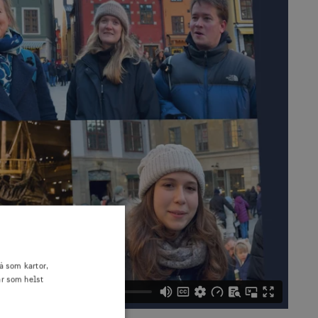
å som kartor,
är som helst