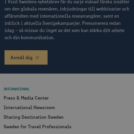
I Visit Swedens nyhetsbrev får du varje månad färska insikter
om den globala resenären, inbjudningar till webbinarier och
receive-cookie-
.adnxs.com
1 år 1
deprecation
månad
affärsmöten med internationella researrangörer, samt en
inblick i aktuella Sverigekampanjer. Prenumerera redan
idag – så missar du inget av det som kan stärka ditt arbete
och din kommunikation.
Anmäl dig
JSESSIONID
Session
Oracle Corporation
.nr-data.net
INTERNATIONAL
Press & Media Center
li_gc
6
LinkedIn Corporation
månader
.linkedin.com
International Newsroom
Sharing Destination Sweden
Sweden for Travel Professionals