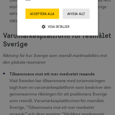
Den nationella varumärkesstrategin och Sveriges fem
styrkeområden som tillsammans beskriver Sverige
attraktionskraft.
Mer om den nationella
ACCEPTERA ALLA
AVVISA ALLT
varumärkesstrategin.
VISA DETALJER
Varumärkesplattform för resmålet
Sverige
Strikt nödvändigt
Prestanda
Inriktning
Funktioner
Riktning för hur Sverige som resmål marknadsförs mot
den globala resenären
Strikt nödvändiga cookies tillåter
webbplatsfunktioner som användarinloggning
och kontohantering men bidrar även till en
Tillsammans mot ett mer medvetet resande
säker webbplats. Webbplatsen kan inte
användas ordentligt utan strikt nödvändiga
Visit Sweden har tillsammans med turismnäringen
cookies.
tagit fram en varumärkesplattform som beskriver den
Namn
Leverantör / Domän
Utgång
gemensamma riktningen för att positionera Sverige
csrftoken
.visitsweden.com
1 år
som resmål. Varumärkesplattformen för resmålet
Tillsammans mot ett mer medvetet
Sverige, ”
resande” och dess position “Världens modernaste