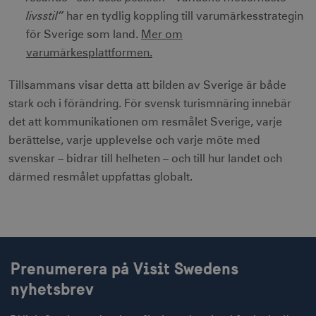
livsstil”
har en tydlig koppling till varumärkesstrategin
för Sverige som land.
Mer om
receive-cookie-
.doubleclick.net
6
varumärkesplattformen.
deprecation
månader
Tillsammans visar detta att bilden av Sverige är både
stark och i förändring. För svensk turismnäring innebär
det att kommunikationen om resmålet Sverige, varje
berättelse, varje upplevelse och varje möte med
svenskar – bidrar till helheten – och till hur landet och
CookieScriptConsent
1 månad
CookieScript
corporate.visitsweden.com
därmed resmålet uppfattas globalt.
__cf_bm
30
Cloudflare Inc.
minuter
Prenumerera på Visit Swedens
.vimeo.com
nyhetsbrev