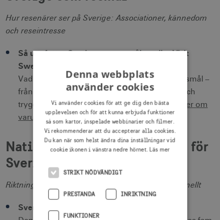
Hur resenärer ser på Sverige:
Associationer, kännedom
och reseintresse
Så uppfattas Sverige som resmål – enligt Visit
Swedens varumärkesundersökning
Denna webbplats
Vad resenärer associerar med Sverige som resmål –
använder cookies
från natur och hållbarhet till mat, upplevelser och
Vi använder cookies för att ge dig den bästa
trygghet – och hur bilden förändras över tid.
Mer om
upplevelsen och för att kunna erbjuda funktioner
varumärkesundersökningen.
så som kartor, inspelade webbinarier och filmer.
Vi rekommenderar att du accepterar alla cookies.
Du kan när som helst ändra dina inställningar vid
Nationell varumärkesstrategi för
cookie ikonen i vänstra nedre hörnet.
Läs mer
Sverige
STRIKT NÖDVÄNDIGT
Riktning för hur Sverige kommuniceras internationellt
PRESTANDA
INRIKTNING
Sverige ger utrymme att växa
FUNKTIONER