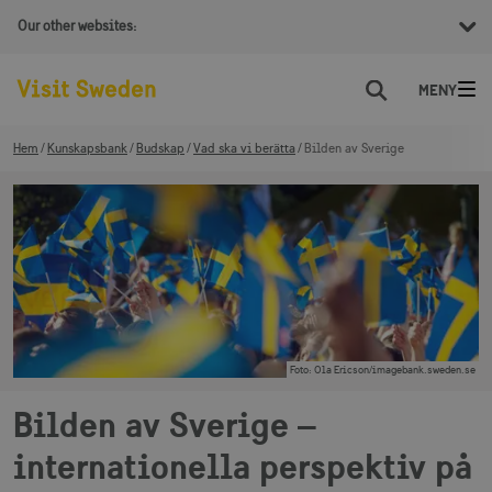
Our other websites:
Sök
Hem
Kunskapsbank
Budskap
Vad ska vi berätta
Bilden av Sverige
Foto
:
Ola Ericson/imagebank.sweden.se
Bilden av Sverige –
internationella perspektiv på