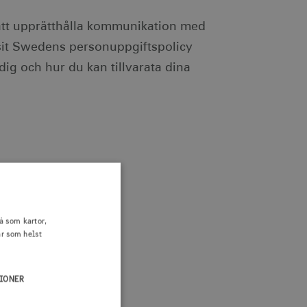
 att upprätthålla kommunikation med
isit Swedens personuppgiftspolicy
ig och hur du kan tillvarata dina
å som kartor,
är som helst
IONER