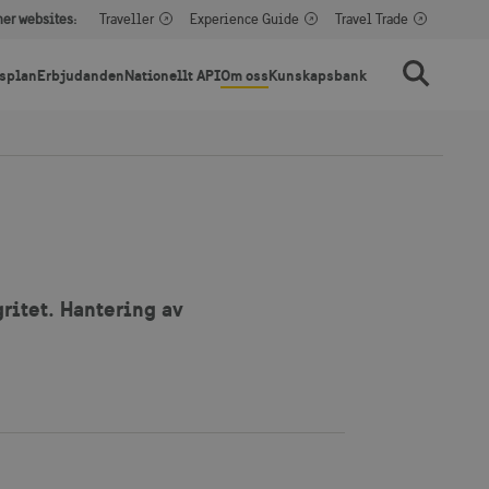
her websites:
Traveller
Experience Guide
Travel Trade
splan
Erbjudanden
Nationellt API
Om oss
Kunskapsbank
Sök
ritet. Hantering av