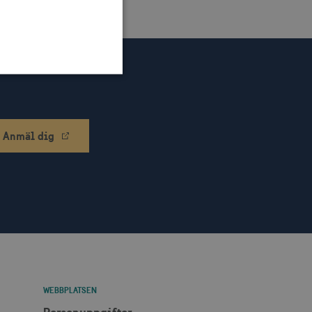
n till en säker webbplats.
Anmäl dig
klingsplattform för
bplats mot en viss typ av
ebbplatsägaren om
 vilket garanterar
ecklande webbstandarder
änsten för att komma ihåg
ödvändigt att Cookie-
WEBBPLATSEN
otar. Detta är fördelaktigt