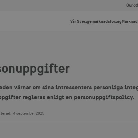
Our ot
Vår Sverigemarknadsföring
Marknad
sonuppgifter
eden värnar om sina intressenters personliga integ
pgifter regleras enligt en personuppgiftspolicy.
terad:
4 september 2025