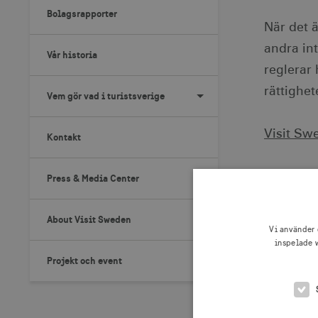
Bolagsrapporter
När det 
andra in
Vår historia
reglerar 
rättighet
Vem gör vad i turistsverige
Visit Sw
Kontakt
Visit Sw
Press & Media Center
About Visit Sweden
Policy fö
Vi använder 
inspelade w
Projekt och event