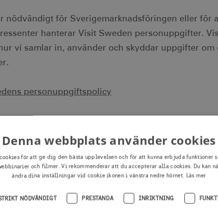
är nödvändigt för Sverigemarknadsföringen eller för
tressenter hanterar Visit Sweden personuppgifter. V
hur vi samlar in, använder och skyddar uppgifter om d
er.
edens personuppgiftspolicy
eden´s personal data policy
Denna webbplats använder cookies
r cookies
cookies för att ge dig den bästa upplevelsen och för att kunna erbjuda funktioner s
ebbinarier och filmer. Vi rekommenderar att du accepterar alla cookies. Du kan n
ändra dina inställningar vid cookie ikonen i vänstra nedre hörnet.
Läs mer
STRIKT NÖDVÄNDIGT
PRESTANDA
INRIKTNING
FUNKT