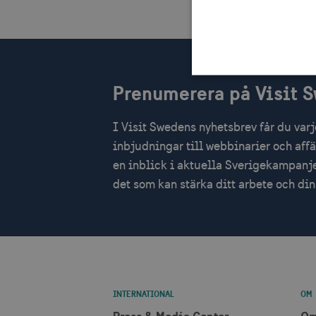
Prenumerera på Visit 
I Visit Swedens nyhetsbrev får du var
Strikt nödvändiga cookies t
Webbplatsen kan inte använd
inbjudningar till webbinarier och aff
Namn
Le
en inblick i aktuella Sverigekampanje
det som kan stärka ditt arbete och d
csrftoken
.v
receive-cookie-
.d
deprecation
CookieScriptConsent
Co
co
INTERNATIONAL
OM
__cf_bm
Cl