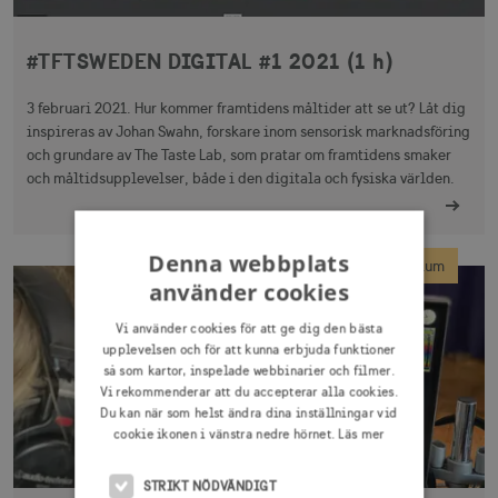
#TFTSWEDEN DIGITAL #1 2021 (1 h)
3 februari 2021. Hur kommer framtidens måltider att se ut? Låt dig
inspireras av Johan Swahn, forskare inom sensorisk marknadsföring
och grundare av The Taste Lab, som pratar om framtidens smaker
och måltidsupplevelser, både i den digitala och fysiska världen.
Denna webbplats
Webbinarium
använder cookies
Vi använder cookies för att ge dig den bästa
upplevelsen och för att kunna erbjuda funktioner
så som kartor, inspelade webbinarier och filmer.
Vi rekommenderar att du accepterar alla cookies.
Du kan när som helst ändra dina inställningar vid
cookie ikonen i vänstra nedre hörnet.
Läs mer
STRIKT NÖDVÄNDIGT