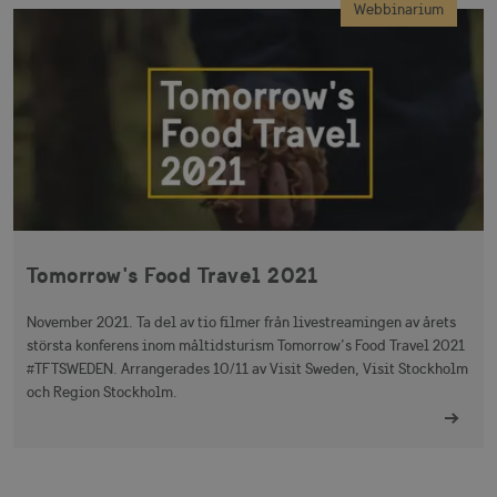
Webbinarium
csrftoken
.visitsweden.com
1 år
receive-cookie-
.doubleclick.net
6
deprecation
månader
Tomorrow's Food Travel 2021
November 2021. Ta del av tio filmer från livestreamingen av årets
största konferens inom måltidsturism Tomorrow’s Food Travel 2021
CookieScriptConsent
1 månad
CookieScript
#TFTSWEDEN. Arrangerades 10/11 av Visit Sweden, Visit Stockholm
corporate.visitsweden.com
och Region Stockholm.
__cf_bm
30
Cloudflare Inc.