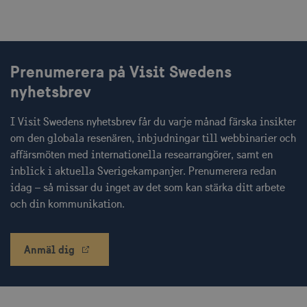
minuter
.vimeo.com
Prenumerera på Visit Swedens
receive-cookie-
.adnxs.com
1 år 1
nyhetsbrev
deprecation
månad
I Visit Swedens nyhetsbrev får du varje månad färska insikter
om den globala resenären, inbjudningar till webbinarier och
affärsmöten med internationella researrangörer, samt en
inblick i aktuella Sverigekampanjer. Prenumerera redan
idag – så missar du inget av det som kan stärka ditt arbete
JSESSIONID
Session
Oracle Corporation
och din kommunikation.
.nr-data.net
Anmäl dig
li_gc
6
LinkedIn Corporation
månader
.linkedin.com