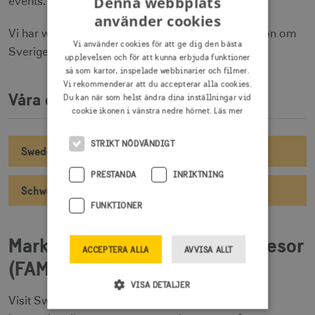
Denna webbplats
events.
använder cookies
Vi har webbplatser med information och inspiration om
Vi använder cookies för att ge dig den bästa
Sverige samt skickar löpande ut nyhetsbrev.
upplevelsen och för att kunna erbjuda funktioner
så som kartor, inspelade webbinarier och filmer.
Vi rekommenderar att du accepterar alla cookies.
Våra digitala kanaler:
Du kan när som helst ändra dina inställningar vid
cookie ikonen i vänstra nedre hörnet.
Läs mer
STRIKT NÖDVÄNDIGT
Sweden for Travel Professionals (engelska)
PRESTANDA
INRIKTNING
Schweden für die Reisebranche (tyska)
FUNKTIONER
Marknadsföring via visningsresor
ACCEPTERA ALLA
AVVISA ALLT
(FAM trips)
VISA DETALJER
Visit Sweden arrangerar och bjuder in utvalda