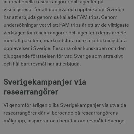
internationella researrangörer och agenter på
visningsresor för att uppleva och upptäcka det Sverige
Strikt nödvändigt
Prestanda
har att erbjuda genom så kallade FAM trips. Genom
Inriktning
Funktioner
undersökningar vet vi att FAM trips är ett av de viktigaste
Strikt nödvändiga cookies tillåter
verktygen för researrangörer och agenter i deras arbete
webbplatsfunktioner som användarinloggning
och kontohantering men bidrar även till en
med att paketera, marknadsföra och sälja bokningsbara
säker webbplats. Webbplatsen kan inte
användas ordentligt utan strikt nödvändiga
upplevelser i Sverige. Resorna ökar kunskapen och den
cookies.
djupgående förståelsen för vad Sverige som attraktivt
Namn
Leverantör / Domän
Utgång
och hållbart resmål har att erbjuda.
csrftoken
.visitsweden.com
1 år
Sverigekampanjer via
researrangörer
Vi genomför årligen olika Sverigekampanjer via utvalda
receive-cookie-
.doubleclick.net
6
deprecation
månader
researrangörer där vi beroende på researrangörens
målgrupp, inspirerar och berättar om resmålet Sverige.