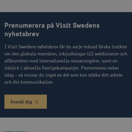
Prenumerera på Visit Swedens
CookieScriptConsent
1 månad
CookieScript
corporate.visitsweden.com
nyhetsbrev
I Visit Swedens nyhetsbrev får du varje månad färska insikter
om den globala resenären, inbjudningar till webbinarier och
affärsmöten med internationella researrangörer, samt en
__cf_bm
30
Cloudflare Inc.
minuter
.vimeo.com
inblick i aktuella Sverigekampanjer. Prenumerera redan
idag – så missar du inget av det som kan stärka ditt arbete
och din kommunikation.
receive-cookie-
.adnxs.com
1 år 1
Anmäl dig
deprecation
månad