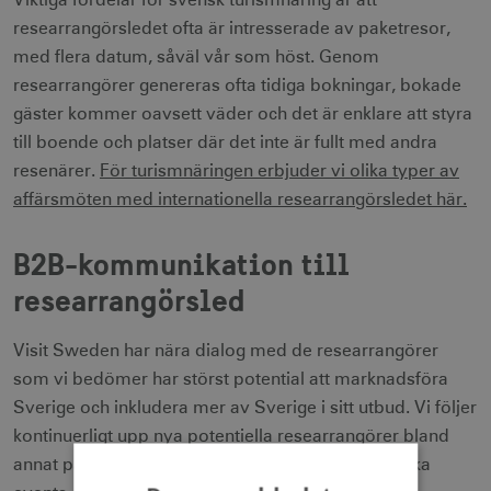
Viktiga fördelar för svensk turismnäring är att
researrangörsledet ofta är intresserade av paketresor,
med flera datum, såväl vår som höst. Genom
researrangörer genereras ofta tidiga bokningar, bokade
gäster kommer oavsett väder och det är enklare att styra
till boende och platser där det inte är fullt med andra
resenärer.
För turismnäringen erbjuder vi olika typer av
affärsmöten med internationella researrangörsledet här.
B2B-kommunikation till
researrangörsled
Visit Sweden har nära dialog med de researrangörer
som vi bedömer har störst potential att marknadsföra
Sverige och inkludera mer av Sverige i sitt utbud. Vi följer
kontinuerligt upp nya potentiella researrangörer bland
annat på nya internationella mötesplatser eller olika