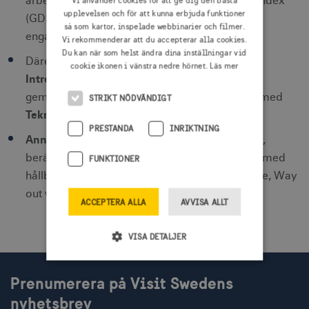
arbeta med Global Destination Sustainability Index
Vi använder cookies för att ge dig den bästa
upplevelsen och för att kunna erbjuda funktioner
(GDS) för uppföljning samt hur de skapar
så som kartor, inspelade webbinarier och filmer.
engagemang hos företagen.
Vi rekommenderar att du accepterar alla cookies.
Du kan när som helst ändra dina inställningar vid
Kungliga Djurgårdens
Därefter presenterar
cookie ikonen i vänstra nedre hörnet.
Läs mer
Intressenters VD Camilla Zedendahl
deras
gemensamma hållbarhetsarbete tillsammans med
STRIKT NÖDVÄNDIGT
Tekniska Museets direktör Peter Skogh.
PRESTANDA
INRIKTNING
Anna Lidström
hållbarhetschef
Spendrups
på
,
berättar om hur de genom samverkan arbetar med
FUNKTIONER
hållbarhet på en våra största festivaler i Sverige, Way
out west.
ACCEPTERA ALLA
AVVISA ALLT
VISA DETALJER
Prenumerera på Visit Swedens
Strikt nödvändigt
Prestanda
nyhetsbrev
Inriktning
Funktioner