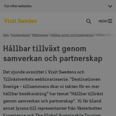
Our other websites:
Sök
Hem
Kunskapsbank
Webbinarier
Hållbar turism och besöksnäring
Hållbar tillvä
Hållbar tillväxt genom
samverkan och partnerskap
Det sjunde avsnittet i Visit Swedens och
Tillväxtverkets webbinarieserie: ”Destinationen
Sverige - tillsammans ökar vi takten för en mer
hållbar besöksnäring” har temat ”Hållbar tillväxt
genom samverkan och partnerskap”. Vi får bland
annat lyssna till representanter från Västerbotten
Experience och The Global Sustainable Tourism