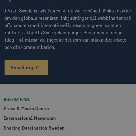
I Visit Swedens nyhetsbrev får du varje månad färska insikter
Strikt nödvändiga cookies tillåter
webbplatsfunktioner som användarinloggning
om den globala resenären, inbjudningar till webbinarier och
och kontohantering men bidrar även till en
affärsmöten med internationella researrangörer, samt en
säker webbplats. Webbplatsen kan inte
användas ordentligt utan strikt nödvändiga
inblick i aktuella Sverigekampanjer. Prenumerera redan
cookies.
idag – så missar du inget av det som kan stärka ditt arbete
Namn
Leverantör / Domän
Utgång
och din kommunikation.
csrftoken
.visitsweden.com
1 år
Anmäl dig
receive-cookie-
.doubleclick.net
6
deprecation
månader
INTERNATIONAL
Press & Media Center
International Newsroom
Sharing Destination Sweden