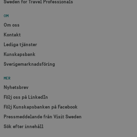
Sweden for Travel Professionals
CookieScriptConsent
1 månad
CookieScript
corporate.visitsweden.com
OM
Om oss
Kontakt
Lediga tjänster
__cf_bm
30
Cloudflare Inc.
minuter
.vimeo.com
Kunskapsbank
Sverigemarknadsföring
MER
receive-cookie-
.adnxs.com
1 år 1
Nyhetsbrev
deprecation
månad
Följ oss på LinkedIn
Följ Kunskapsbanken på Facebook
Pressmeddelande från Visit Sweden
Sök efter innehåll
JSESSIONID
Session
Oracle Corporation