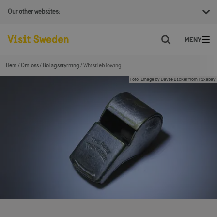
Our other websites:
Sök
Hem
Om oss
Bolagsstyrning
Whistleblowing
Foto
:
Image by Davie Bicker from Pixabay