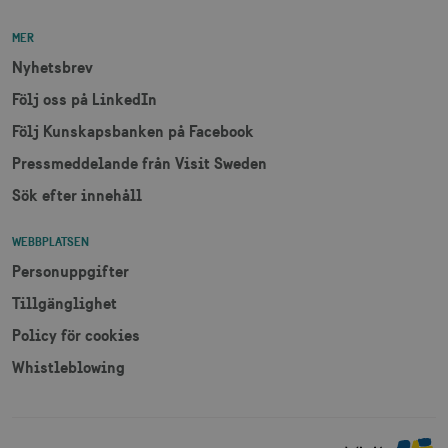
som
klientidentif
Den ingår i v
MER
sidförfrågan
webbplats o
uuid2
3
Xandr Inc.
Nyhetsbrev
används för 
måna
.adnxs.com
beräkna bes
Följ oss på LinkedIn
sessioner oc
webbplatsan
Följ Kunskapsbanken på Facebook
Pressmeddelande från Visit Sweden
_hjSessionUser_1328012
.visitsweden.com
1 å
Sök efter innehåll
mTrackingTimeOnSite
.corporate.visitsweden.com
3
WEBBPLATSEN
minu
Personuppgifter
Tillgänglighet
_gcl_au
3
Google LLC
Policy för cookies
måna
.visitsweden.com
Whistleblowing