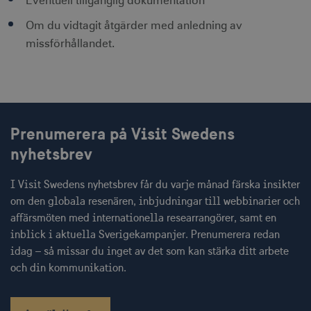
Eventuell tillgänglig dokumentation
Om du vidtagit åtgärder med anledning av
missförhållandet.
JSESSIONID
Session
Oracle Corporation
.nr-data.net
Prenumerera på Visit Swedens
nyhetsbrev
li_gc
6
LinkedIn Corporation
månader
.linkedin.com
I Visit Swedens nyhetsbrev får du varje månad färska insikter
om den globala resenären, inbjudningar till webbinarier och
affärsmöten med internationella researrangörer, samt en
inblick i aktuella Sverigekampanjer. Prenumerera redan
idag – så missar du inget av det som kan stärka ditt arbete
och din kommunikation.
Leverantör
Namn
Utgång
Beskrivning
Namn
/ Domän
Leverantör /
Leverantör / Domän
Utg
Namn
Utgång
Beskrivning
Domän
_hjSession_1328012
vuid
1 år 1
.visitsweden.com
Används av
3
Vimeo.com