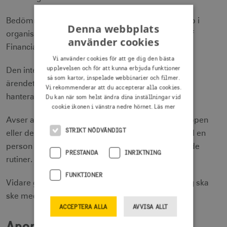
Bedömningen skickas till en intern hanteringsgrupp i
Denna webbplats
organisationen som består av Visit Swedens Chief
använder cookies
Financial Officer och Chief Strategy Officer.
Vi använder cookies för att ge dig den bästa
upplevelsen och för att kunna erbjuda funktioner
Den interna hanteringsgruppen tar ställning till om
så som kartor, inspelade webbinarier och filmer.
ärendet ska utredas vidare eller om anmälan ska
Vi rekommenderar att du accepterar alla cookies.
hanteras på annat sätt.
Du kan när som helst ändra dina inställningar vid
cookie ikonen i vänstra nedre hörnet.
Läs mer
Avser anmälan någon i den interna hanteringsgruppen
STRIKT NÖDVÄNDIGT
eller dess överordnade kommer den att skickas till en
person högre upp i organisationen enligt etablerade
PRESTANDA
INRIKTNING
rutiner.
FUNKTIONER
Vidare görs en bedömning om eventuell utredning ska
ske med stöd av EY, alternativt internt.
ACCEPTERA ALLA
AVVISA ALLT
Anonymitet