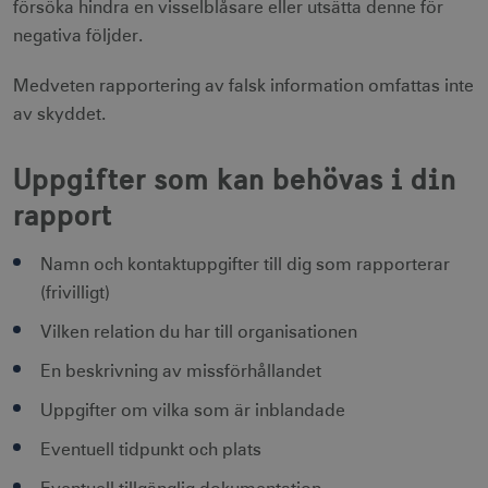
försöka hindra en visselblåsare eller utsätta denne för
negativa följder.
Medveten rapportering av falsk information omfattas inte
av skyddet.
CookieScriptConsent
1 månad
CookieScript
corporate.visitsweden.com
Uppgifter som kan behövas i din
rapport
Namn och kontaktuppgifter till dig som rapporterar
__cf_bm
30
Cloudflare Inc.
(frivilligt)
minuter
.vimeo.com
Vilken relation du har till organisationen
En beskrivning av missförhållandet
Uppgifter om vilka som är inblandade
receive-cookie-
.adnxs.com
1 år 1
deprecation
månad
Eventuell tidpunkt och plats