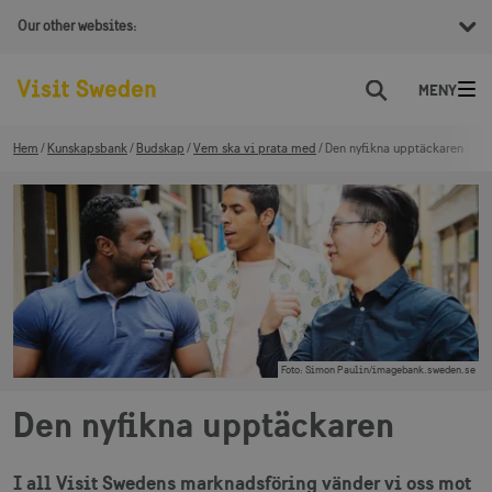
Our other websites:
Sök
Hem
Kunskapsbank
Budskap
Vem ska vi prata med
Den nyfikna upptäckaren
Foto
:
Simon Paulin/imagebank.sweden.se
Den nyfikna upptäckaren
I all Visit Swedens marknadsföring vänder vi oss mot