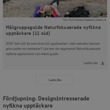
ingen identif
information.
IDE
1 å
Google LLC
_ga
1 år 1
Används för 
Google LLC
.doubleclick.net
månad
särskilja uni
.visitsweden.com
användare 
Foto
:
Moa Karlberg/imagebank.sweden.se
att tilldela et
slumpmässig
Målgruppsguide Naturfokuserade nyfikna
genererat 
upptäckare (11 sid)
som
klientidentif
Den ingår i v
sidförfrågan
2019. Vad vill de som dras till upplevelser i den svenska naturen
webbplats o
uuid2
3
Xandr Inc.
göra under sin semester? Läs mer om segmentet Naturfokuserade
används för 
måna
.adnxs.com
beräkna bes
nyfikna upptäckare i en enkel guide.
sessioner oc
webbplatsan
Ladda ner
_hjSessionUser_1328012
.visitsweden.com
1 å
Ladda fler
mTrackingTimeOnSite
.corporate.visitsweden.com
3
minu
Fördjupning: Designintresserade
nyfikna upptäckare