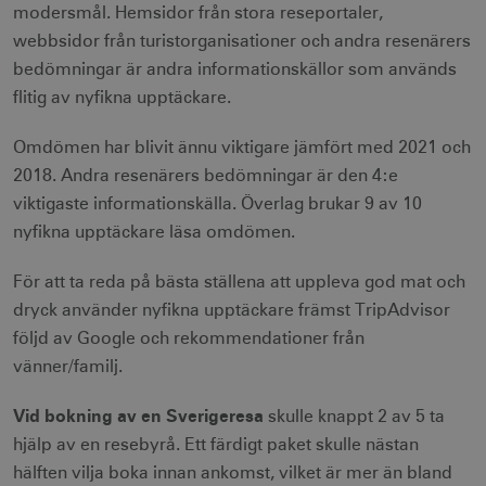
modersmål. Hemsidor från stora reseportaler,
webbsidor från turistorganisationer och andra resenärers
bedömningar är andra informationskällor som används
flitig av nyfikna upptäckare.
receive-cookie-
.doubleclick.net
6
deprecation
månader
Omdömen har blivit ännu viktigare jämfört med 2021 och
2018. Andra resenärers bedömningar är den 4:e
viktigaste informationskälla. Överlag brukar 9 av 10
nyfikna upptäckare läsa omdömen.
För att ta reda på bästa ställena att uppleva god mat och
CookieScriptConsent
1 månad
CookieScript
corporate.visitsweden.com
dryck använder nyfikna upptäckare främst TripAdvisor
följd av Google och rekommendationer från
vänner/familj.
Vid bokning av en Sverigeresa
skulle knappt 2 av 5 ta
__cf_bm
30
Cloudflare Inc.
minuter
.vimeo.com
hjälp av en resebyrå. Ett färdigt paket skulle nästan
hälften vilja boka innan ankomst, vilket är mer än bland