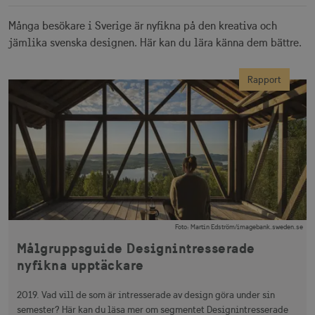
_gcl_au
3
Google LLC
måna
.visitsweden.com
Många besökare i Sverige är nyfikna på den kreativa och
jämlika svenska designen. Här kan du lära känna dem bättre.
Rapport
bcookie
1 å
Microsoft Corporation
.linkedin.com
lidc
1 d
Microsoft Corporation
.linkedin.com
Foto
:
Martin Edström/imagebank.sweden.se
Målgruppsguide Designintresserade
XANDR_PANID
3
Xandr Inc.
nyfikna upptäckare
måna
.adnxs.com
2019. Vad vill de som är intresserade av design göra under sin
semester? Här kan du läsa mer om segmentet Designintresserade