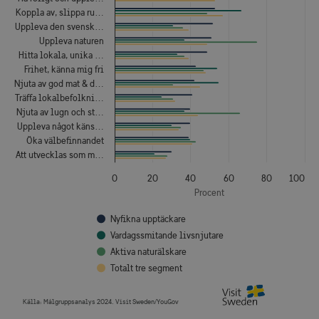
Koppla av, slippa ru…
Uppleva den svensk…
Uppleva naturen
Hitta lokala, unika …
Frihet, känna mig fri
Njuta av god mat & d…
Träffa lokalbefolkni…
Njuta av lugn och st…
Uppleva något käns…
Öka välbefinnandet
Att utvecklas som m…
0
20
40
60
80
100
Procent
Nyfikna upptäckare
Vardagssmitande livsnjutare
Aktiva naturälskare
Totalt tre segment
Källa:
Målgruppsanalys 2024. Visit Sweden/YouGov
End of interactive chart.