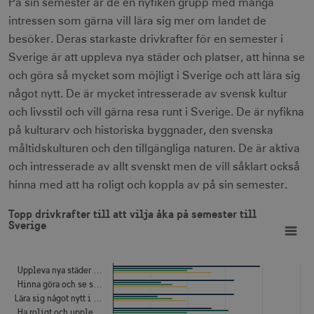
På sin semester är de en nyfiken grupp med många
intressen som gärna vill lära sig mer om landet de
besöker. Deras starkaste drivkrafter för en semester i
Sverige är att uppleva nya städer och platser, att hinna se
och göra så mycket som möjligt i Sverige och att lära sig
något nytt. De är mycket intresserade av svensk kultur
och livsstil och vill gärna resa runt i Sverige. De är nyfikna
på kulturarv och historiska byggnader, den svenska
måltidskulturen och den tillgängliga naturen. De är aktiva
och intresserade av allt svenskt men de vill såklart också
hinna med att ha roligt och koppla av på sin semester.
Topp drivkrafter till att vilja åka på semester till Sverige
Topp drivkrafter till att vilja åka på semester till
Bar chart with 4 data series.
Sverige
View as data table, Topp drivkrafter till att vilja åka på semester till Sverige
The chart has 1 X axis displaying categories.
The chart has 1 Y axis displaying Procent. Data ranges from
Uppleva nya städer …
Hinna göra och se s…
Lära sig något nytt i …
Ha roligt och upple…