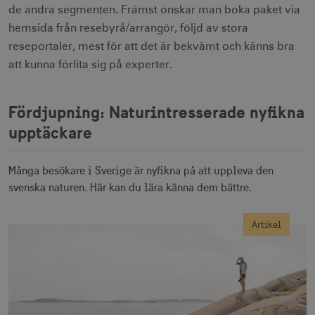
de andra segmenten. Främst önskar man boka paket via
hemsida från resebyrå/arrangör, följd av stora
reseportaler, mest för att det är bekvämt och känns bra
receive-cookie-
.adnxs.com
1 år 1
deprecation
månad
att kunna förlita sig på experter.
Fördjupning: Naturintresserade nyfikna
upptäckare
JSESSIONID
Session
Oracle Corporation
Många besökare i Sverige är nyfikna på att uppleva den
.nr-data.net
svenska naturen. Här kan du lära känna dem bättre.
Artikel
li_gc
6
LinkedIn Corporation
månader
.linkedin.com