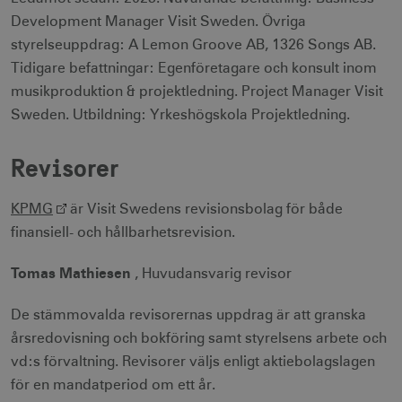
Cloudflare Inc.
minuter
.vimeo.com
Development Manager Visit Sweden. Övriga
styrelseuppdrag: A Lemon Groove AB, 1326 Songs AB.
Tidigare befattningar: Egenföretagare och konsult inom
musikproduktion & projektledning. Project Manager Visit
receive-cookie-
.adnxs.com
1 år 1
Sweden. Utbildning: Yrkeshögskola Projektledning.
deprecation
månad
Revisorer
KPMG
är Visit Swedens revisionsbolag för både
finansiell- och hållbarhetsrevision.
JSESSIONID
Session
Oracle Corporation
Tomas Mathiesen
, Huvudansvarig revisor
.nr-data.net
De stämmovalda revisorernas uppdrag är att granska
årsredovisning och bokföring samt styrelsens arbete och
vd:s förvaltning. Revisorer väljs enligt aktiebolagslagen
li_gc
6
LinkedIn Corporation
för en mandatperiod om ett år.
månader
.linkedin.com