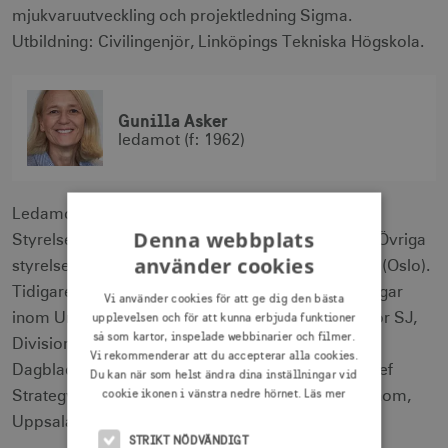
mjukvaruutveckling och projektledning Sigma.
Utbildning: Civilingenjör, Linköpings Tekniska Högskola.
Gunilla Asker
ledamot (f: 1962)
Ledamot sedan: 2021. Nuvarande befattning:
Denna webbplats
Styrelsearbetare och strategikonsult i eget bolag. Övriga
använder cookies
styrelseuppdrag: SOS Alarm och Tinius Stiftelsen (Oslo).
Tidigare befattningar: Ett f lertal ledande befattningar
Vi använder cookies för att ge dig den bästa
inom Unilever, Marknads- och informationsdirektör SJ,
upplevelsen och för att kunna erbjuda funktioner
så som kartor, inspelade webbinarier och filmer.
Divisionschef Research International, VD Svenska
Vi rekommenderar att du accepterar alla cookies.
Dagbladet, Marknadsdirektör ICA Sverige och Chief
Du kan när som helst ändra dina inställningar vid
cookie ikonen i vänstra nedre hörnet.
Läs mer
Strategy Officer Wise Group. Utbildning: Civilekonom,
Uppsala Universitet.
STRIKT NÖDVÄNDIGT