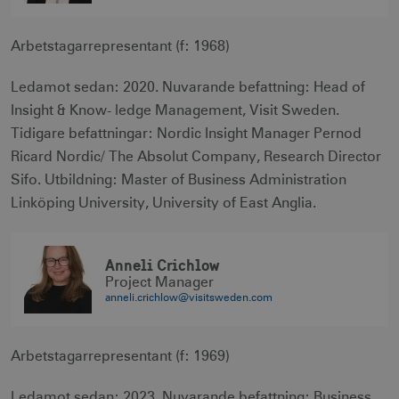
csrftoken
.visitsweden.com
1 år
Arbetstagarrepresentant (f: 1968)
Ledamot sedan: 2020. Nuvarande befattning: Head of
Insight & Know- ledge Management, Visit Sweden.
Tidigare befattningar: Nordic Insight Manager Pernod
receive-cookie-
.doubleclick.net
6
deprecation
månader
Ricard Nordic/ The Absolut Company, Research Director
Sifo. Utbildning: Master of Business Administration
Linköping University, University of East Anglia.
Anneli Crichlow
Project Manager
CookieScriptConsent
1 månad
CookieScript
corporate.visitsweden.com
anneli.crichlow@visitsweden.com
Arbetstagarrepresentant (f: 1969)
Ledamot sedan: 2023. Nuvarande befattning: Business
__cf_bm
30