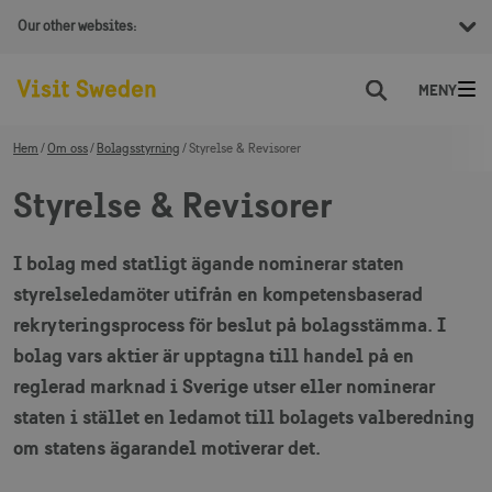
Our other websites:
Sök
Hem
Om oss
Bolagsstyrning
Styrelse & Revisorer
Styrelse & Revisorer
I bolag med statligt ägande nominerar staten
styrelseledamöter utifrån en kompetensbaserad
rekryteringsprocess för beslut på bolagsstämma. I
bolag vars aktier är upptagna till handel på en
reglerad marknad i Sverige utser eller nominerar
staten i stället en ledamot till bolagets valberedning
om statens ägarandel motiverar det.