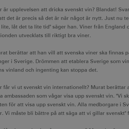
as ordentligt utan strikt nödvändiga cookies.
r är upplevelsen att dricka svenskt vin? Blandat! Sva
verantör / Domän
Utgång
Beskrivning
att det är precis så det är när något är nytt. Just nu te
isitsweden.com
1 år
Denna cookie är kopplad till Django webbutvec
Python. Den är utformad för att skydda en web
programvaruattack på webbformulär.
 lite, låt det ta lite tid" säger han. Viner från Engla
oubleclick.net
6
Denna cookie används för att signalera till w
ionden utvecklats till riktigt bra viner.
månader
avskrivning av cookies som mottas av systemet,
efterlevnad och anpassningsförmåga med utv
och sekretesslagstiftning.
at berättar att han vill att svenska viner ska finnas
1 månad
Denna cookie används av Cookie-Script.com-tj
okieScript
preferenserna för besökarens cookie. Det är n
rporate.visitsweden.com
nger i Sverige. Drömmen att etablera Sverige som vin
Script.com cookiebanner fungerar korrekt.
ns vinland och ingenting kan stoppa det.
30
Används för att skilja mellan människor och rob
oudflare Inc.
minuter
för webbplatsen för att göra giltiga rapporte
imeo.com
webbplats.
 får vi ut svenskt vin internationellt? Murat berätta
dnxs.com
1 år 1
Denna cookie används för att signalera till w
månad
avskrivning av cookies som mottas av systemet,
ta ambassaden som vågar visa upp svenskt vin. "Vi 
efterlevnad och anpassningsförmåga med utv
och sekretesslagstiftning.
ten för att visa upp svenskt vin. Alla medborgare i S
Session
Allmän cookie för plattformssessioner, som a
acle Corporation
skrivna i JSP. Används vanligtvis för att upprä
r-data.net
. Vi måste bli bättre på att säga att vi gillar svenskt" 
användarsession av servern.
6
Används för att lagra gästens samtycke till anv
nkedIn Corporation