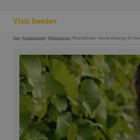
Hem
Kunskapsbank
Måltidsturism
Murat Sofrakis - Svensk vinnäring: En fra