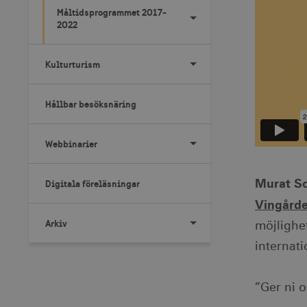
Måltidsprogrammet 2017-
2022
Kulturturism
Hållbar besöksnäring
Webbinarier
Murat So
Digitala föreläsningar
Vingårde
Arkiv
möjlighet
internat
”Ger ni 