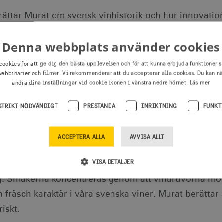
rättar Murat om svensk vinhistorik och hur innovatio
terar idag är det man ska bedömas efter tycker han.
Denna webbplats använder cookies
rat berättar om Vingården i Klagshamns resa. 2001 
cookies för att ge dig den bästa upplevelsen och för att kunna erbjuda funktioner s
ebbinarier och filmer. Vi rekommenderar att du accepterar alla cookies. Du kan n
en Svenska vingårdar. Generellt i Sverige används 12
ändra dina inställningar vid cookie ikonen i vänstra nedre hörnet.
Läs mer
amn producerar 70% vitt vin, lite bubbel och lite ora
ö.
STRIKT NÖDVÄNDIGT
PRESTANDA
INRIKTNING
FUNKT
rättar Murat om klimatet och hur det påverkar förutsä
ACCEPTERA ALLA
AVVISA ALLT
er i Sverige. Till exempel så gick det inte att odla 
VISA DETALJER
t. Odlingarna drar sig numera även längre norrut. Det
g. Smakerna koncentreras genom att vindruvorna mogn
 fräsch karaktär i våra svenska viner. Murat berättar 
Strikt nödvändigt
Prestanda
Inriktning
Funktioner
riskt.
illåter webbplatsfunktioner som användarinloggning och kontohantering men bidrar äve