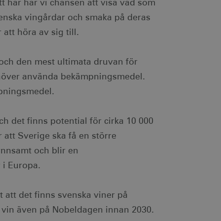
tt här har vi chansen att visa vad som
svenska vingårdar och smaka på deras
tt höra av sig till.
ingen identifierbar
je besökt sida och används
 och den mest ultimata druvan för
dentifierbar information.
som spenderas på
 behöver använda bekämpningsmedel.
den aktuella sessionen.
ingen identifierbar
sionstillståndet.
pningsmedel.
egäransfrekvens).
innehåller ingen
 om ett cookie-ID
h det finns potential för cirka 10 000
.
a ett slumpmässigt
 sidförfrågan på en
 att Sverige ska få en större
mprodukter, såsom
 och webbplatsanalys.
gynnsamt och blir en
ch utför information om
i Europa.
en och eventuell reklam
 han besökte nämnda
lam via AppNexus-
 att det finns svenska viner på
m IP-adressadresser,
r.
t vin även på Nobeldagen innan 2030.