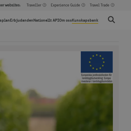
her websites:
Traveller
Experience Guide
Travel Trade
splan
Erbjudanden
Nationellt API
Om oss
Kunskapsbank
Sök