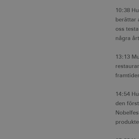
Webbplatsen kan inte använd
10:38 Hu
Namn
Le
berättar 
csrftoken
.v
oss testa
receive-cookie-
.d
några årt
deprecation
13:13 Mur
CookieScriptConsent
Co
co
restaura
framtide
__cf_bm
Cl
.v
14:54 Hur
receive-cookie-
.a
deprecation
den förs
Nobelfes
JSESSIONID
Or
.n
produkter
li_gc
Li