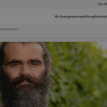
Our ot
Vår Sverigemarknadsföring
Marknad
mtidsdestination