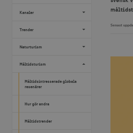
måltidst
Kanaler
Senast uppda
Trender
Naturturism
Måltidsturism
Måltidsintresserade globala
resenärer
Hur gör andra
Måltidstrender