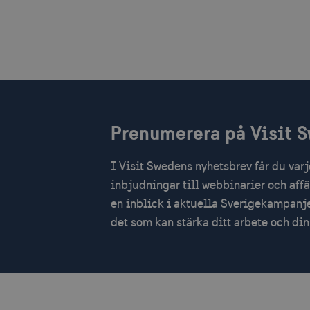
_hjSessionUser_1328012
mTrackingTimeOnSite
_gcl_au
bcookie
Prenumerera på Visit 
lidc
XANDR_PANID
I Visit Swedens nyhetsbrev får du var
inbjudningar till webbinarier och aff
en inblick i aktuella Sverigekampanje
det som kan stärka ditt arbete och d