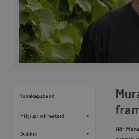
Mura
Kunskapsbank
fra
Målgrupp och marknad
Hör Mura
Budskap
svensk v