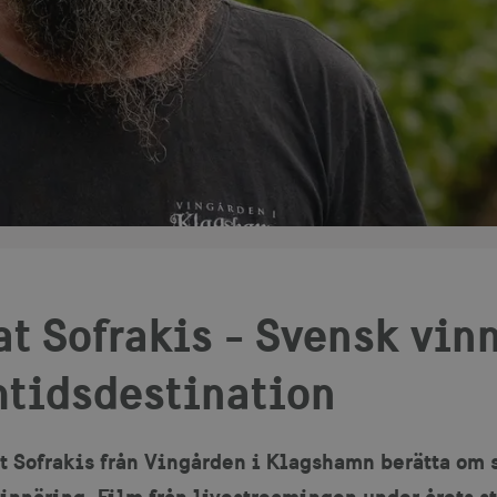
t Sofrakis - Svensk vin
mtidsdestination
t Sofrakis från Vingården i Klagshamn berätta om 
innäring. Film från livestreamingen under årets s