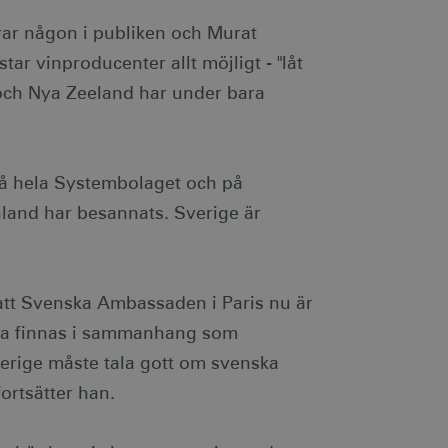
rar någon i publiken och Murat
star vinproducenter allt möjligt - "låt
klingsplattform för
bplats mot en viss typ av
nd och Nya Zeeland har under bara
ebbplatsägaren om
 vilket garanterar
ecklande webbstandarder
 på hela Systembolaget och på
änsten för att komma ihåg
ödvändigt att Cookie-
land har besannats. Sverige är
otar. Detta är fördelaktigt
r om användningen av deras
r att Svenska Ambassaden i Paris nu är
ebbplatsägaren om
 vilket garanterar
ska finnas i sammanhang som
ecklande webbstandarder
verige måste tala gott om svenska
nvänds av webbplatser
tthålla en anonym
fortsätter han.
ändning av kakor för icke-