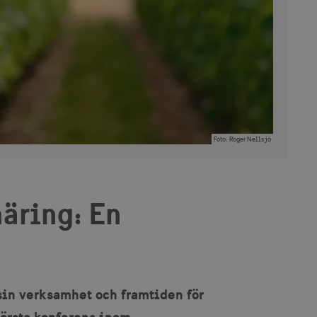
Foto
:
Roger Nellsjö
näring: En
sin verksamhet och framtiden för
törsta konferens inom