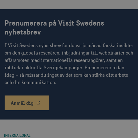
Prenumerera på Visit Swedens
CookieScriptConsent
1 månad
CookieScript
corporate.visitsweden.com
nyhetsbrev
I Visit Swedens nyhetsbrev får du varje månad färska insikter
om den globala resenären, inbjudningar till webbinarier och
affärsmöten med internationella researrangörer, samt en
__cf_bm
30
Cloudflare Inc.
inblick i aktuella Sverigekampanjer. Prenumerera redan
minuter
.vimeo.com
idag – så missar du inget av det som kan stärka ditt arbete
och din kommunikation.
Anmäl dig
receive-cookie-
.adnxs.com
1 år 1
deprecation
månad
INTERNATIONAL