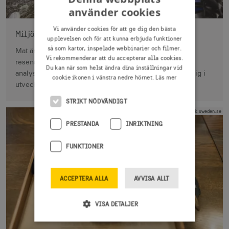
använder cookies
Vi använder cookies för att ge dig den bästa
Miljöinsatser viktiga för miljöhänsynen
upplevelsen och för att kunna erbjuda funktioner
så som kartor, inspelade webbinarier och filmer.
Mat är en av de viktigaste faktorerna i hur potentiella
Vi rekommenderar att du accepterar alla cookies.
resenärer väljer att visa miljöhänsyn enligt en purfärsk
Du kan när som helst ändra dina inställningar vid
analys. Ta del av en lista som kan vara bra att ha med sig i
cookie ikonen i vänstra nedre hörnet.
Läs mer
utvecklandet av nya hållbara produkter.
STRIKT NÖDVÄNDIGT
Foto
:
Tuukka Ervasti/imagebank.sweden.se
PRESTANDA
INRIKTNING
FUNKTIONER
ACCEPTERA ALLA
AVVISA ALLT
VISA DETALJER