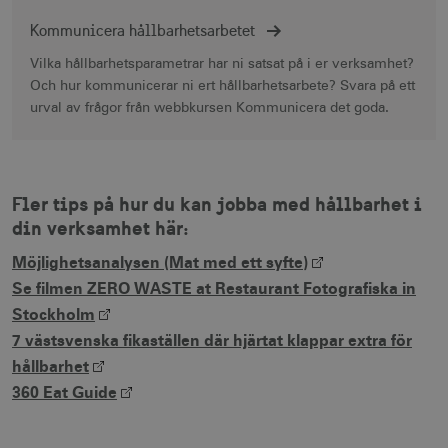
Strikt nödvändigt
Prestanda
Kommunicera hållbarhetsarbetet
Inriktning
Funktioner
Vilka hållbarhetsparametrar har ni satsat på i er verksamhet?
Och hur kommunicerar ni ert hållbarhetsarbete? Svara på ett
Strikt nödvändiga cookies tillåter
webbplatsfunktioner som användarinloggning
urval av frågor från webbkursen Kommunicera det goda.
och kontohantering men bidrar även till en
säker webbplats. Webbplatsen kan inte
användas ordentligt utan strikt nödvändiga
cookies.
Fler tips på hur du kan jobba med hållbarhet i
Namn
Leverantör / Domän
Utgång
din verksamhet här:
csrftoken
.visitsweden.com
1 år
Möjlighetsanalysen (Mat med ett syfte)
Se filmen ZERO WASTE at Restaurant Fotografiska in
Stockholm
7 västsvenska fikaställen där hjärtat klappar extra för
receive-cookie-
.doubleclick.net
6
hållbarhet
deprecation
månader
360 Eat Guide