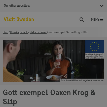
Our other websites:
Sök
Hem
Kunskapsbank
Måltidsturism
Gott exempel Oaxen Krog & Slip
Foto
:
Anna Hållams/imagebank.sweden.se
Gott exempel Oaxen Krog &
Slip