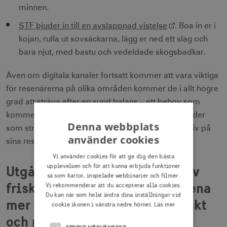
minnen.
STF bjuder in till en avslappnad vistelse
. Boa in er i
kojan, rulla ut sovsäckarna, lägg er ned ett slag och
bara njut, med bastu och vedeldade skogsbadkar.
Även om digitala kanaler fortsatt kommer att vara viktiga
för resenärerna på olika områden kommer de i allt högre
grad att sträva efter en sund balans – ett behov som
kommer att vara särskilt stort bland digitala nomader
Denna webbplats
som strävar efter balans mellan arbete och privatliv på
använder cookies
sina resor.
Vi använder cookies för att ge dig den bästa
Utgå från en bred definition av
upplevelsen och för att kunna erbjuda funktioner
så som kartor, inspelade webbinarier och filmer.
friskvård och göra erbjudandena
Vi rekommenderar att du accepterar alla cookies.
Du kan när som helst ändra dina inställningar vid
mer tillgängliga – både fysiskt
cookie ikonen i vänstra nedre hörnet.
Läs mer
och prismässigt.