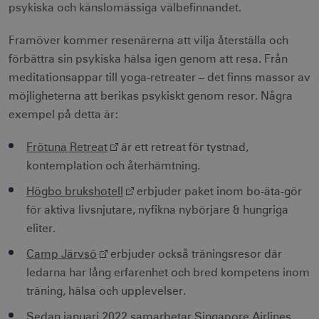
psykiska och känslomässiga välbefinnandet.
Framöver kommer resenärerna att vilja återställa och
förbättra sin psykiska hälsa igen genom att resa. Från
meditationsappar till yoga-retreater – det finns massor av
möjligheterna att berikas psykiskt genom resor. Några
exempel på detta är:
Frötuna Retreat
är ett retreat för tystnad,
kontemplation och återhämtning.
Högbo brukshotell
erbjuder paket inom bo-äta-gör
för aktiva livsnjutare, nyfikna nybörjare & hungriga
eliter.
Camp Järvsö
erbjuder också träningsresor där
ledarna har lång erfarenhet och bred kompetens inom
träning, hälsa och upplevelser.
Sedan januari 2022 samarbetar
Singapore Airlines