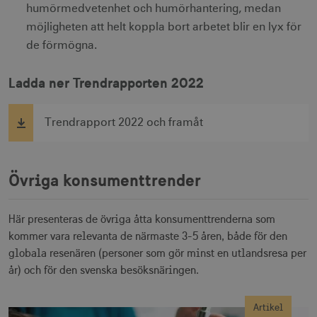
humörmedvetenhet och humörhantering, medan
möjligheten att helt koppla bort arbetet blir en lyx för
de förmögna.
_gcl_au
3
Google LLC
måna
.visitsweden.com
Ladda ner Trendrapporten 2022
Trendrapport 2022 och framåt
bcookie
1 å
Microsoft Corporation
.linkedin.com
Övriga konsumenttrender
Här presenteras de övriga åtta konsumenttrenderna som
kommer vara relevanta de närmaste 3-5 åren, både för den
lidc
1 d
Microsoft Corporation
globala resenären (personer som gör minst en utlandsresa per
.linkedin.com
år) och för den svenska besöksnäringen.
XANDR_PANID
3
Xandr Inc.
Artikel
måna
.adnxs.com