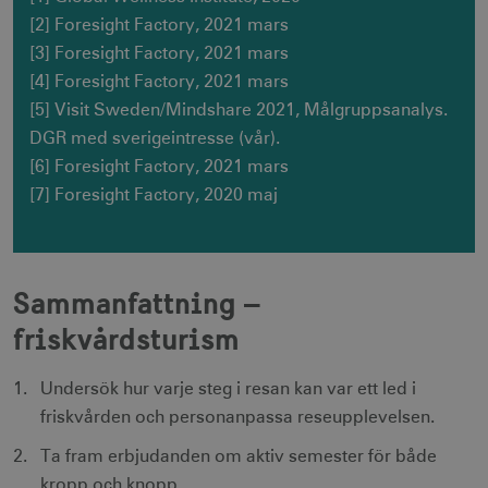
__cf_bm
30
Cloudflare Inc.
[2] Foresight Factory, 2021 mars
minuter
.vimeo.com
[3] Foresight Factory, 2021 mars
[4] Foresight Factory, 2021 mars
[5] Visit Sweden/Mindshare 2021, Målgruppsanalys.
DGR med sverigeintresse (vår).
receive-cookie-
.adnxs.com
1 år 1
deprecation
månad
[6] Foresight Factory, 2021 mars
[7] Foresight Factory, 2020 maj
Sammanfattning –
friskvårdsturism
JSESSIONID
Session
Oracle Corporation
.nr-data.net
Undersök hur varje steg i resan kan var ett led i
friskvården och personanpassa reseupplevelsen.
Ta fram erbjudanden om aktiv semester för både
li_gc
6
LinkedIn Corporation
kropp och knopp.
månader
.linkedin.com