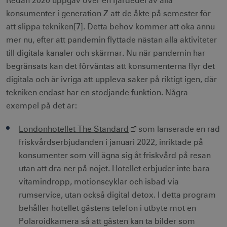
Redan 2020 uppgav över en fjärdedel av alla
konsumenter i generation Z att de åkte på semester för
att slippa tekniken[7]. Detta behov kommer att öka ännu
mer nu, efter att pandemin flyttade nästan alla aktiviteter
till digitala kanaler och skärmar. Nu när pandemin har
begränsats kan det förväntas att konsumenterna flyr det
digitala och är ivriga att uppleva saker på riktigt igen, där
tekniken endast har en stödjande funktion. Några
exempel på det är:
Londonhotellet The Standard
som lanserade en rad
friskvårdserbjudanden i januari 2022, inriktade på
konsumenter som vill ägna sig åt friskvård på resan
utan att dra ner på nöjet. Hotellet erbjuder inte bara
vitamindropp, motionscyklar och isbad via
rumservice, utan också digital detox. I detta program
behåller hotellet gästens telefon i utbyte mot en
Polaroidkamera så att gästen kan ta bilder som