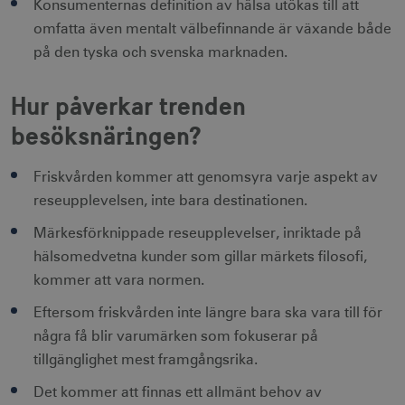
_gat
59
Används för 
Google LLC
Konsumenternas definition av hälsa utökas till att
information.
_fbp
sekunder
begränsa be
3
.visitsweden.com
Meta Platform Inc.
till
måna
.visitsweden.com
omfatta även mentalt välbefinnande är växande både
Doubleclick.
Den innehåll
på den tyska och svenska marknaden.
ingen identif
information.
IDE
1 å
Google LLC
Hur påverkar trenden
_ga
1 år 1
Används för 
Google LLC
.doubleclick.net
månad
särskilja uni
.visitsweden.com
besöksnäringen?
användare 
att tilldela et
slumpmässig
genererat 
Friskvården kommer att genomsyra varje aspekt av
som
klientidentif
reseupplevelsen, inte bara destinationen.
Den ingår i v
sidförfrågan
webbplats o
uuid2
3
Xandr Inc.
Märkesförknippade reseupplevelser, inriktade på
används för 
måna
.adnxs.com
beräkna bes
hälsomedvetna kunder som gillar märkets filosofi,
sessioner oc
kommer att vara normen.
webbplatsan
Eftersom friskvården inte längre bara ska vara till för
några få blir varumärken som fokuserar på
_hjSessionUser_1328012
.visitsweden.com
1 å
tillgänglighet mest framgångsrika.
mTrackingTimeOnSite
.corporate.visitsweden.com
3
Det kommer att finnas ett allmänt behov av
minu