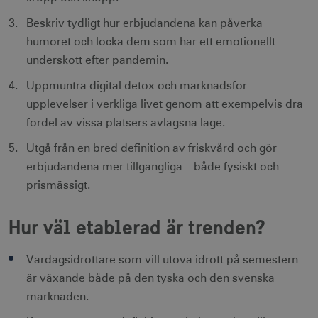
Beskriv tydligt hur erbjudandena kan påverka
humöret och locka dem som har ett emotionellt
underskott efter pandemin.
Uppmuntra digital detox och marknadsför
Leverantör
Namn
Utgång
Beskrivning
upplevelser i verkliga livet genom att exempelvis dra
Namn
/ Domän
Leverantör /
Leverantör / Domän
Utg
Namn
Utgång
Beskrivning
Domän
fördel av vissa platsers avlägsna läge.
_hjSession_1328012
vuid
1 år 1
.visitsweden.com
Används av
3
Vimeo.com
månad
Vimeo-
minu
_gid
Inc.
1 dag
Används för 
Google LLC
videospelaren
Utgå från en bred definition av friskvård och gör
.vimeo.com
lagra och
.visitsweden.com
på
mTrackingPageViewCount
.corporate.visitsweden.com
3
uppdatera et
erbjudandena mer tillgängliga – både fysiskt och
webbplatser.
minu
unikt värde 
Den
varje besökt
prismässigt.
innehåller
och används
ingen
att räkna oc
identifierbar
spåra sidvisn
information.
Den innehåll
Hur väl etablerad är trenden?
_gat_gtag_UA_121053790_1
.visitsweden.com
ingen identif
5
_cfuvid
.vimeo.com
Session
Används av
information.
seku
Vimeo-
videospelaren
_ga_E3KTQC6HXK
.visitsweden.com
1 år 1
Denna cooki
Vardagsidrottare som vill utöva idrott på semestern
på
anj
månad
används av
3
Xandr Inc.
webbplatser.
är växande både på den tyska och den svenska
Google Analy
måna
.adnxs.com
Den
för att bevar
marknaden.
innehåller
sessionstills
ingen
identifierbar