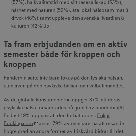
(57%), ha kvalitetstid med sitt resesällskap (53%),
närhet med naturen (52%), äta lokal hälsosam mat &
dryck (46%) samt uppleva den svenska livsstilen &
kulturen (42%).[5]
Ta fram erbjudanden om en aktiv
semester både för kroppen och
knoppen
Pandemin satte inte bara fokus på den fysiska hälsan,
utan även på den psykiska hälsan och välbefinnandet.
Av de globala konsumenterna uppger 37% att deras
psykiska hälsa försämrades på grund av pandemin[6].
Endast 19% uppgav att den förbättrades.
Enligt
Booking.com
anser 79% av resenärerna att resande i
högre grad än andra former av friskvård bidrar till det