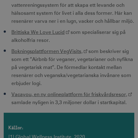
Namn
Leverantör / Domän
Utgång
vattenreningssystem för att skapa ett levande och
csrftoken
.visitsweden.com
1 år
hälsosamt system för livet i alla dess former. Här kan
resenärer varva ner i en lugn, vacker och hållbar miljö.
Brittiska We Love Lucid
som specialiserar sig på
alkoholfria resor.
receive-cookie-
.doubleclick.net
6
Bokningsplattformen VegVisits,
som beskriver sig
deprecation
månader
som ett ”Airbnb för veganer, vegetarianer och nyfikna
på vegetarisk mat”. De förmedlar kontakt mellan
resenärer och veganska/vegetarianska invånare som
erbjuder logi.
Vacayou, en ny onlineplattform för friskvårdsresor,
CookieScriptConsent
1 månad
CookieScript
samlade nyligen in 3,3 miljoner dollar i startkapital.
corporate.visitsweden.com
Källor:
[1] Global Wellness Institute, 2020