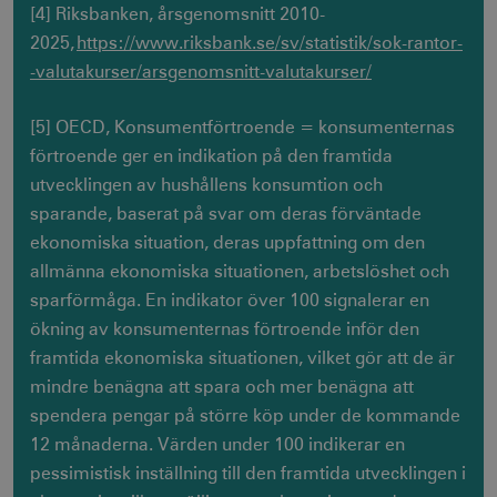
[4] Riksbanken, årsgenomsnitt 2010-
2025,
https://www.riksbank.se/sv/statistik/sok-rantor-
-valutakurser/arsgenomsnitt-valutakurser/
[5] OECD, Konsumentförtroende = konsumenternas
JSESSIONID
Session
Oracle Corporation
.nr-data.net
förtroende ger en indikation på den framtida
utvecklingen av hushållens konsumtion och
sparande, baserat på svar om deras förväntade
ekonomiska situation, deras uppfattning om den
li_gc
6
LinkedIn Corporation
allmänna ekonomiska situationen, arbetslöshet och
månader
.linkedin.com
sparförmåga. En indikator över 100 signalerar en
ökning av konsumenternas förtroende inför den
framtida ekonomiska situationen, vilket gör att de är
mindre benägna att spara och mer benägna att
spendera pengar på större köp under de kommande
Leverantör
Leverantör /
Namn
Namn
Utgång
Beskrivning
Utgång
Beskrivnin
12 månaderna. Värden under 100 indikerar en
Namn
/ Domän
Domän
Leverantör / Domän
Ut
pessimistisk inställning till den framtida utvecklingen i
_gid
_hjSession_1328012
vuid
1 år 1
.visitsweden.com
Används av
1 dag
Används för
Vimeo.com
Google LLC