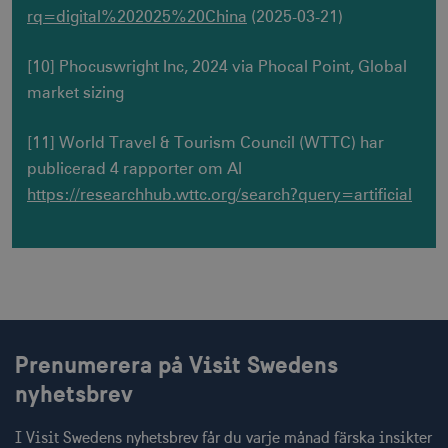
klientidenti
rq=digital%202025%20China
(2025-03-21)
Den ingår i
sidförfråga
webbplats 
används för
uuid2
Xandr Inc.
[10] Phocuswright Inc, 2024 via Phocal Point, Global
beräkna be
mån
.adnxs.com
sessioner 
market sizing
webbplatsa
[11] World Travel & Tourism Council (WTTC) har
publicerad 4 rapporter om AI
_hjSessionUser_1328012
.visitsweden.com
1
https://researchhub.wttc.org/search?query=artificial
mTrackingTimeOnSite
.corporate.visitsweden.com
min
_gcl_au
Google LLC
mån
.visitsweden.com
Prenumerera på Visit Swedens
nyhetsbrev
I Visit Swedens nyhetsbrev får du varje månad färska insikter