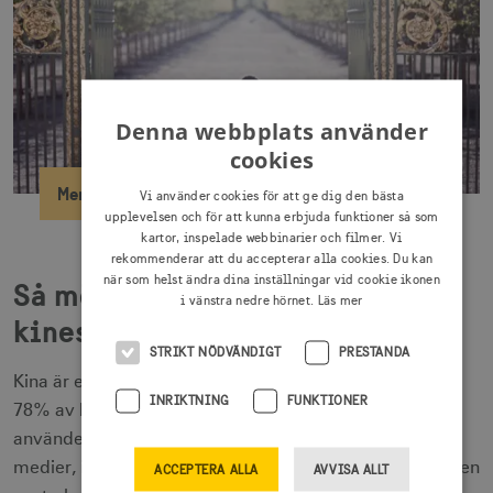
Denna webbplats använder
cookies
Mer om kinesiska turister
Vi använder cookies för att ge dig den bästa
upplevelsen och för att kunna erbjuda funktioner så som
kartor, inspelade webbinarier och filmer. Vi
rekommenderar att du accepterar alla cookies. Du kan
när som helst ändra dina inställningar vid cookie ikonen
Så möter du den digitala
i vänstra nedre hörnet.
Läs mer
kinesiska resenären
STRIKT NÖDVÄNDIGT
PRESTANDA
Kina är ett av världens mest digitaliserade samhällen.
INRIKTNING
FUNKTIONER
78% av befolkningen – över en miljard människor –
använder internet, och nästan alla är aktiva i sociala
medier, i snitt nära två timmar per dag. Mobilen spelar en
ACCEPTERA ALLA
AVVISA ALLT