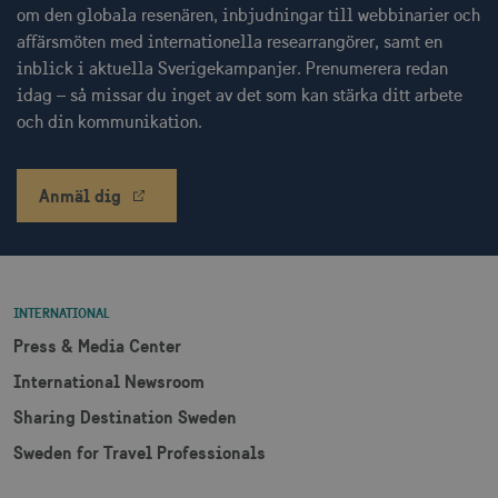
om den globala resenären, inbjudningar till webbinarier och
affärsmöten med internationella researrangörer, samt en
bcookie
1
Microsoft Corporation
.linkedin.com
inblick i aktuella Sverigekampanjer. Prenumerera redan
idag – så missar du inget av det som kan stärka ditt arbete
och din kommunikation.
lidc
1 
Microsoft Corporation
.linkedin.com
Anmäl dig
XANDR_PANID
Xandr Inc.
mån
.adnxs.com
INTERNATIONAL
Press & Media Center
International Newsroom
Sharing Destination Sweden
Sweden for Travel Professionals