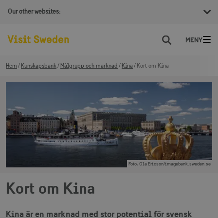
Our other websites:
Sök
Hem
Kunskapsbank
Målgrupp och marknad
Kina
Kort om Kina
Foto
:
Ola Ericson/imagebank.sweden.se
Kort om Kina
Kina är en marknad med stor potential för svensk