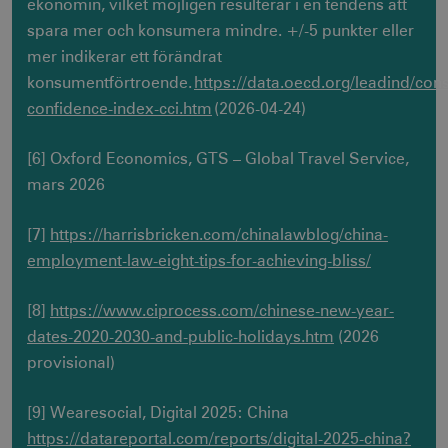
månad
Vimeo-
lagra och
min
.visitsweden.com
ekonomin, vilket möjligen resulterar i en tendens att
Inc.
videospelaren
uppdatera 
.vimeo.com
spara mer och konsumera mindre. +/-5 punkter eller
på
unikt värde
mTrackingPageViewCount
.corporate.visitsweden.com
webbplatser.
varje besök
min
mer indikerar ett förändrat
Den innehåller
och använd
ingen
att räkna o
konsumentförtroende.
https://data.oecd.org/leadind/con
identifierbar
spåra sidvi
information.
Den innehå
confidence-index-cci.htm
(2026-04-24)
ingen ident
informatio
_cfuvid
.vimeo.com
Session
Används av
_gat_gtag_UA_121053790_1
.visitsweden.com
Vimeo-
sek
_ga_E3KTQC6HXK
.visitsweden.com
videospelaren
1 år 1
Denna coo
[6] Oxford Economics, GTS – Global Travel Service,
på
månad
används a
mars 2026
webbplatser.
Google Ana
anj
Xandr Inc.
Den innehåller
för att bev
mån
.adnxs.com
ingen
sessionstill
identifierbar
[7]
https://harrisbricken.com/chinalawblog/china-
information.
_gat
59
Används för
Google LLC
sekunder
begränsa b
.visitsweden.com
employment-law-eight-tips-for-achieving-bliss/
till
_fbp
Meta Platform Inc.
Doubleclick
mån
.visitsweden.com
Den innehå
[8]
https://www.ciprocess.com/chinese-new-year-
ingen ident
informatio
dates-2020-2030-and-public-holidays.htm
(2026
_ga
1 år 1
Används för
Google LLC
IDE
1
Google LLC
provisional)
månad
särskilja un
.visitsweden.com
.doubleclick.net
användare
att tilldela 
slumpmäss
[9] Wearesocial, Digital 2025: China
genererat
https://datareportal.com/reports/digital-2025-china?
som