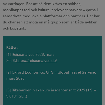
av vardagen. För att nå dem krävs en sökbar,
mobilanpassad och kulturellt relevant närvaro – gärna i
samarbete med lokala plattformar och partners. Här har
du chansen att möta en målgrupp som är både nyfiken
och köpstark.
CookieScriptConsent
1 månad
CookieScript
corporate.visitsweden.com
Källor:
[1] Reiseanalyse 2026, mars
2026,
https://reiseanalyse.de/
__cf_bm
30
Cloudflare Inc.
minuter
.vimeo.com
[2] Oxford Economics, GTS – Global Travel Service,
mars 2026.
[3] Riksbanken, växelkurs årsgenomsnitt 2025 (1 $ =
receive-cookie-
.adnxs.com
1 år 1
deprecation
månad
9,8191 SEK)