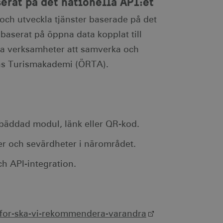
rat på det nationella API:et
l och utveckla tjänster baserade på det
baserat på öppna data kopplat till
älpa verksamheter att samverka och
ens Turismakademi (ÖRTA).
bäddad modul, länk eller QR-kod.
r och sevärdheter i närområdet.
h API-integration.
varfor-ska-vi-rekommendera-varandra