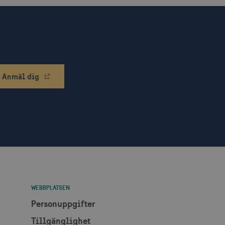
mprodukter, såsom
 och webbplatsanalys.
ch utför information om
en och eventuell reklam
 han besökte nämnda
lam via AppNexus-
m IP-adressadresser,
r.
Anmäl dig
som spenderas på
den aktuella sessionen.
ch utför information om
en och eventuell reklam
 han besökte nämnda
r som har åtkomst till
lattformen.
en säkerställer att
WEBBPLATSEN
Personuppgifter
nnonser mer relevanta för
å för att begränsa antalet
att mäta effektiviteten i
Tillgänglighet