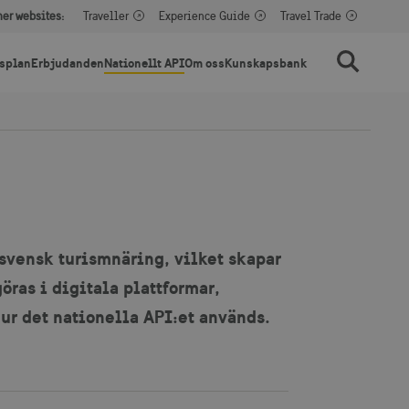
her websites:
Traveller
Experience Guide
Travel Trade
splan
Erbjudanden
Nationellt API
Om oss
Kunskapsbank
Sök
 svensk turismnäring, vilket skapar
öras i digitala plattformar,
ur det nationella API:et används.