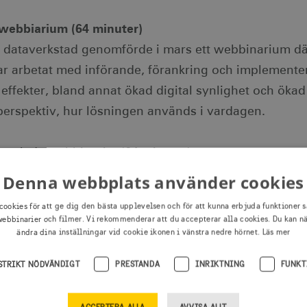
 webbiarium (64 minuter)
l dataverkstad genomförde i mars ett webbinarium d
ar arbetat med införande, förankring och implementeri
effekter, bland annat ökad digital synlighet och ökad tr
perspektiv, hur lösningen används i vardagen.
nspelade webbinariet (64 minuter).
Denna webbplats använder cookies
ier - digital B2B-plattform
cookies för att ge dig den bästa upplevelsen och för att kunna erbjuda funktioner s
ebbinarier och filmer. Vi rekommenderar att du accepterar alla cookies. Du kan n
r är en digital B2B-plattform för reseföretag som aut
ändra dina inställningar vid cookie ikonen i vänstra nedre hörnet.
Läs mer
e aktuell information om produkter, priser och tillgän
och paketbyggande till reseplanering, dokumenthante
STRIKT NÖDVÄNDIGT
PRESTANDA
INRIKTNING
FUNKT
dandelier.com/en/