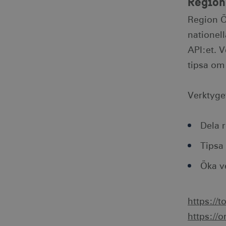
Region
Region Ör
nationell
API:et. 
tipsa om
Verktyget
Dela 
Tipsa
Öka v
https://
https://