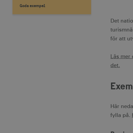
Goda exempel
Det natio
turismnär
för att u
Läs mer 
det.
Exemp
Här neda
fylla på.