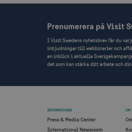
_fbp
IDE
Prenumerera på Visit 
uuid2
I Visit Swedens nyhetsbrev får du var
inbjudningar till webbinarier och aff
_hjSessionUser_1328012
en inblick i aktuella Sverigekampanje
mTrackingTimeOnSite
det som kan stärka ditt arbete och d
_gcl_au
bcookie
lidc
INTERNATIONAL
OM
Press & Media Center
Om
XANDR_PANID
International Newsroom
Ko