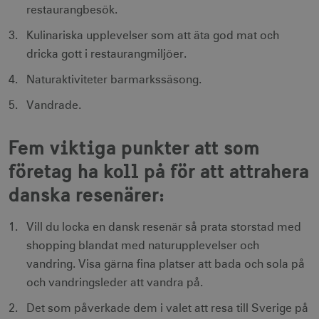
restaurangbesök.
Kulinariska upplevelser som att äta god mat och
dricka gott i restaurangmiljöer.
Naturaktiviteter barmarkssäsong.
CookieScriptConsent
1 månad
CookieScript
corporate.visitsweden.com
Vandrade.
Fem viktiga punkter att som
företag ha koll på för att attrahera
__cf_bm
30
Cloudflare Inc.
danska resenärer:
minuter
.vimeo.com
Vill du locka en dansk resenär så prata storstad med
shopping blandat med naturupplevelser och
vandring. Visa gärna fina platser att bada och sola på
receive-cookie-
.adnxs.com
1 år 1
och vandringsleder att vandra på.
deprecation
månad
Det som påverkade dem i valet att resa till Sverige på