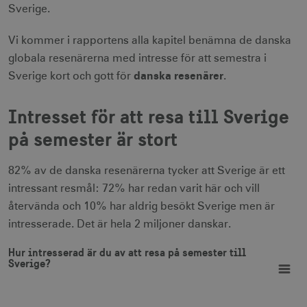
Sverige.
Vi kommer i rapportens alla kapitel benämna de danska
globala resenärerna med intresse för att semestra i
danska resenärer
Sverige kort och gott för
.
Intresset för att resa till Sverige
på semester är stort
82% av de danska resenärerna tycker att Sverige är ett
intressant resmål: 72% har redan varit här och vill
återvända och 10% har aldrig besökt Sverige men är
intresserade. Det är hela 2 miljoner danskar.
Hur intresserad är du av att resa på semester till Sverige?
Hur intresserad är du av att resa på semester till
Pie chart with 4 slices.
Sverige?
View as data table, Hur intresserad är du av att resa på semester till Sveri