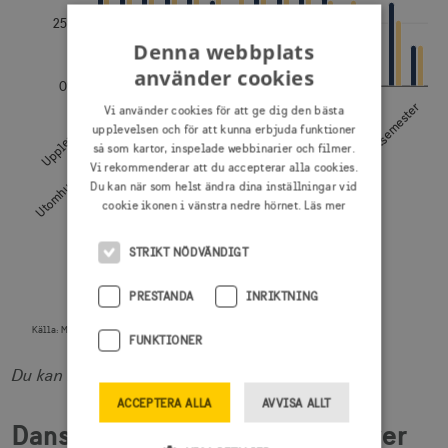
25%
Denna webbplats
använder cookies
0%
Segelbåt-/motorbåtsemester
Uppleva städer
Utomhusaktiviteter barmark
Besöka familj/vänner i Sverige
Rundresa i Sverige
Evenemang
Uppleva landsbygden
Spa/Wellness/retreat
Vi använder cookies för att ge dig den bästa
upplevelsen och för att kunna erbjuda funktioner
så som kartor, inspelade webbinarier och filmer.
Vi rekommenderar att du accepterar alla cookies.
Du kan när som helst ändra dina inställningar vid
cookie ikonen i vänstra nedre hörnet.
Läs mer
Aktiviteter
STRIKT NÖDVÄNDIGT
Danmark
Totalt Dk, Sv, No, Fi
PRESTANDA
INRIKTNING
Källa:
Målgruppsanalys 2024. Visit Sweden/YouGov
FUNKTIONER
End of interactive chart.
Du kan förstora diagrammet i hamburgermenyn.
ACCEPTERA ALLA
AVVISA ALLT
Danskarnas topp-fem-lista över