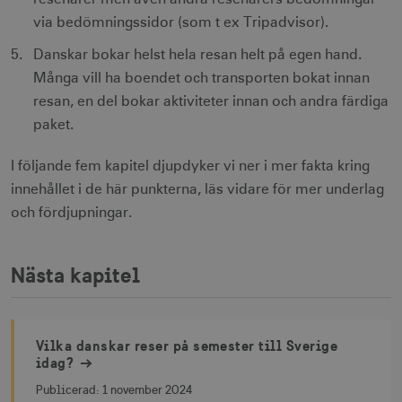
videospelaren
.vimeo.com
lagra och
.visitsweden.com
på
mTrackingPageViewCount
.corporate.visitsweden.com
3
uppdatera et
via bedömningssidor (som t ex Tripadvisor).
webbplatser.
minu
unikt värde 
Den
varje besökt
Danskar bokar helst hela resan helt på egen hand.
innehåller
och används
ingen
att räkna oc
Många vill ha boendet och transporten bokat innan
identifierbar
spåra sidvisn
information.
Den innehåll
resan, en del bokar aktiviteter innan och andra färdiga
_gat_gtag_UA_121053790_1
.visitsweden.com
ingen identif
5
_cfuvid
.vimeo.com
Session
Används av
information.
seku
paket.
Vimeo-
videospelaren
_ga_E3KTQC6HXK
.visitsweden.com
1 år 1
Denna cooki
på
anj
månad
används av
3
Xandr Inc.
I följande fem kapitel djupdyker vi ner i mer fakta kring
webbplatser.
Google Analy
måna
.adnxs.com
Den
för att bevar
innehållet i de här punkterna, läs vidare för mer underlag
innehåller
sessionstills
ingen
och fördjupningar.
identifierbar
_gat
59
Används för 
Google LLC
information.
_fbp
sekunder
begränsa be
3
.visitsweden.com
Meta Platform Inc.
till
måna
.visitsweden.com
Doubleclick.
Nästa kapitel
Den innehåll
ingen identif
information.
IDE
1 å
Google LLC
_ga
1 år 1
Används för 
Google LLC
.doubleclick.net
månad
särskilja uni
.visitsweden.com
Vilka danskar reser på semester till Sverige
användare 
idag?
att tilldela et
slumpmässig
genererat 
Publicerad:
1 november 2024
som