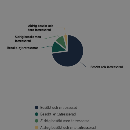
Aldrig besökt och
Aldrig besökt och
inte intresserad
inte intresserad
Aldrig besökt men
Aldrig besökt men
intresserad
intresserad
Besökt, ej intresserad
Besökt, ej intresserad
Besökt och intresserad
Besökt och intresserad
Besökt och intresserad
Besökt, ej intresserad
Aldrig besökt men intresserad
Aldrig besökt och inte intresserad