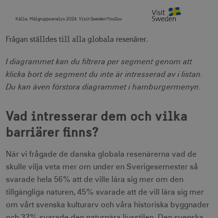
Källa:
Målgruppsanalys 2024. Visit Sweden/YouGov
End of interactive chart.
Frågan ställdes till alla globala resenärer.
I diagrammet kan du filtrera per segment genom att
klicka bort de segment du inte är intresserad av i listan.
Du kan även förstora diagrammet i hamburgermenyn.
Vad intresserar dem och vilka
barriärer finns?
När vi frågade de danska globala resenärerna vad de
skulle vilja veta mer om under en Sverigesemester så
svarade hela 56% att de ville lära sig mer om den
tillgängliga naturen, 45% svarade att de vill lära sig mer
om vårt svenska kulturarv och våra historiska byggnader
och 37% svarade den naturnära livsstilen. Den svenska