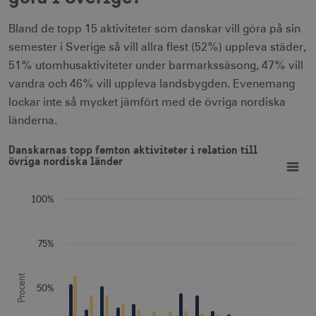
Bland de topp 15 aktiviteter som danskar vill göra på sin
semester i Sverige så vill allra flest (52%) uppleva städer,
51% utomhusaktiviteter under barmarkssäsong, 47% vill
vandra och 46% vill uppleva landsbygden. Evenemang
lockar inte så mycket jämfört med de övriga nordiska
länderna.
Danskarnas topp femton aktiviteter i relation till övriga nor
Danskarnas topp femton aktiviteter i relation till
Bar chart with 2 data series.
övriga nordiska länder
View as data table, Danskarnas topp femton aktiviteter i relation till övriga 
The chart has 1 X axis displaying Aktiviteter.
The chart has 1 Y axis displaying Procent. Data ranges from
100%
75%
Procent
50%