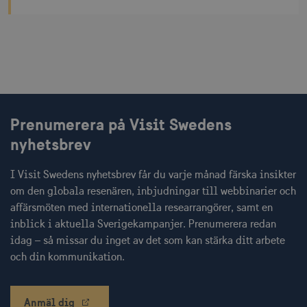
klientidentif
Den ingår i v
sidförfrågan
webbplats o
uuid2
3
Xandr Inc.
används för 
måna
.adnxs.com
beräkna bes
sessioner oc
webbplatsan
Prenumerera på Visit Swedens
_hjSessionUser_1328012
.visitsweden.com
1 å
nyhetsbrev
mTrackingTimeOnSite
.corporate.visitsweden.com
3
minu
I Visit Swedens nyhetsbrev får du varje månad färska insikter
om den globala resenären, inbjudningar till webbinarier och
affärsmöten med internationella researrangörer, samt en
inblick i aktuella Sverigekampanjer. Prenumerera redan
_gcl_au
3
Google LLC
måna
.visitsweden.com
idag – så missar du inget av det som kan stärka ditt arbete
och din kommunikation.
Anmäl dig