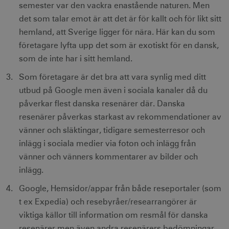
semester var den vackra enastående naturen. Men
det som talar emot är att det är för kallt och för likt sitt
hemland, att Sverige ligger för nära. Här kan du som
företagare lyfta upp det som är exotiskt för en dansk,
JSESSIONID
Session
Oracle Corporation
som de inte har i sitt hemland.
.nr-data.net
Som företagare är det bra att vara synlig med ditt
utbud på Google men även i sociala kanaler då du
påverkar flest danska resenärer där. Danska
resenärer påverkas starkast av rekommendationer av
li_gc
6
LinkedIn Corporation
månader
.linkedin.com
vänner och släktingar, tidigare semesterresor och
inlägg i sociala medier via foton och inlägg från
vänner och vänners kommentarer av bilder och
inlägg.
Google, Hemsidor/appar från både reseportaler (som
Leverantör
Namn
Utgång
Beskrivning
t ex Expedia) och resebyråer/researrangörer är
Namn
/ Domän
Leverantör /
Leverantör / Domän
Utg
Namn
Utgång
Beskrivning
Domän
viktiga källor till information om resmål för danska
_hjSession_1328012
vuid
1 år 1
.visitsweden.com
Används av
3
Vimeo.com
månad
Vimeo-
minu
_gid
Inc.
1 dag
Används för 
Google LLC
resenärer men även andra resenärers bedömningar