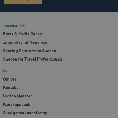
bcookie
1 å
Microsoft Corporation
.linkedin.com
INTERNATIONAL
Press & Media Center
lidc
1 d
Microsoft Corporation
International Newsroom
.linkedin.com
Sharing Destination Sweden
Sweden for Travel Professionals
XANDR_PANID
3
Xandr Inc.
måna
.adnxs.com
OM
Om oss
Kontakt
Lediga tjänster
Kunskapsbank
Sverigemarknadsföring