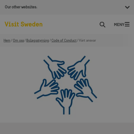
Our other websites:
Sök
Hem
Om oss
Bolagsstyrning
Code of Conduct
Vårt ansvar