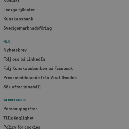
Kontakt
deprecation
månad
Lediga tjänster
Kunskapsbank
Sverigemarknadsföring
MER
JSESSIONID
Session
Oracle Corporation
Nyhetsbrev
.nr-data.net
Följ oss på LinkedIn
Följ Kunskapsbanken på Facebook
Pressmeddelande från Visit Sweden
li_gc
6
LinkedIn Corporation
Sök efter innehåll
månader
.linkedin.com
WEBBPLATSEN
Personuppgifter
Tillgänglighet
Policy för cookies
Leverantör