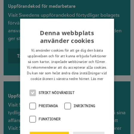
Uppförandekod för medarbetare
Visit Swedens uppförandekod förtydligar bolagets
förväntningar på ett föredömligt, etiskt och
ansvarsfullt agerande från alla medarbetare. Koden
Denna webbplats
ger stöd i situationer eller dilemman.
använder cookies
Vi använder cookies för att ge dig den bästa
Till uppförandekoden
upplevelsen och för att kunna erbjuda funktioner
så som kartor, inspelade webbinarier och filmer.
Vi rekommenderar att du accepterar alla cookies.
Du kan när som helst ändra dina inställningar vid
cookie ikonen i vänstra nedre hörnet.
Läs mer
STRIKT NÖDVÄNDIGT
Uppförandekod för affärspartners & leverantörer
Visit Sweden har även en uppförandekod som
PRESTANDA
INRIKTNING
tydliggör vilka förväntningar Visit Sweden har på sina
FUNKTIONER
affärspartners och leverantörer, samt på vilka sätt
Visit Sweden vill att affärspartners och leverantörer