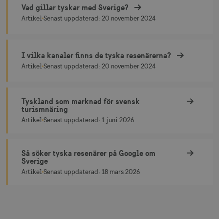
Vad gillar tyskar med Sverige?
Vad gillar tyskar med Sverige?
Artikel
Senast uppdaterad:
20 november 2024
_gcl_au
3
Google LLC
måna
.visitsweden.com
I vilka kanaler finns de tyska resenärerna?
I vilka kanaler finns de tyska resenärerna?
Artikel
Senast uppdaterad:
20 november 2024
bcookie
1 å
Microsoft Corporation
Tyskland som marknad för svensk
.linkedin.com
turismnäring
Tyskland som marknad för svensk turismnäring
Artikel
Senast uppdaterad:
1 juni 2026
Så söker tyska resenärer på Google om
lidc
1 d
Microsoft Corporation
Sverige
.linkedin.com
Så söker tyska resenärer på Google om Sverige
Artikel
Senast uppdaterad:
18 mars 2026
XANDR_PANID
3
Xandr Inc.
måna
.adnxs.com