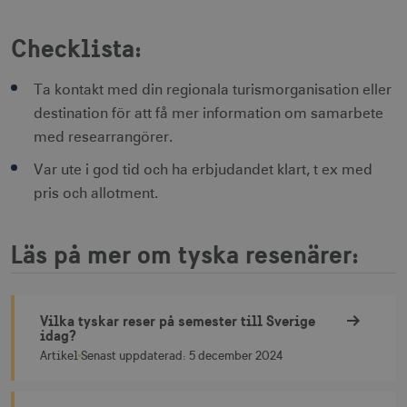
Doubleclick.
Den innehåll
ingen identif
Checklista:
information.
IDE
1 å
Google LLC
_ga
1 år 1
Används för 
Google LLC
.doubleclick.net
månad
särskilja uni
.visitsweden.com
Ta kontakt med din regionala turismorganisation eller
användare 
destination för att få mer information om samarbete
att tilldela et
slumpmässig
med researrangörer.
genererat 
som
klientidentif
Var ute i god tid och ha erbjudandet klart, t ex med
Den ingår i v
sidförfrågan
pris och allotment.
webbplats o
uuid2
3
Xandr Inc.
används för 
måna
.adnxs.com
beräkna bes
sessioner oc
Läs på mer om tyska resenärer:
webbplatsan
Vilka tyskar reser på semester till Sverige
_hjSessionUser_1328012
.visitsweden.com
1 å
idag?
Vilka tyskar reser på semester till Sverige idag?
Artikel
Senast uppdaterad:
5 december 2024
mTrackingTimeOnSite
.corporate.visitsweden.com
3
minu