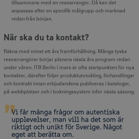
tillsammans med en researrangör. Då kan det
anpassas efter en specifik målgrupp och marknad
redan från början.
Leverantör
När ska du ta kontakt?
Namn
Utgång
Beskrivning
Namn
/ Domän
Leverantör /
Leverantör / Domän
Utg
Namn
Utgång
Beskrivning
Domän
_hjSession_1328012
vuid
1 år 1
.visitsweden.com
Används av
3
Vimeo.com
månad
Vimeo-
minu
_gid
Inc.
1 dag
Används för 
Google LLC
Räkna med minst ett års framförhållning. Många tyska
videospelaren
.vimeo.com
lagra och
.visitsweden.com
på
mTrackingPageViewCount
.corporate.visitsweden.com
3
researrangörer börjar planera nästa års program redan
uppdatera et
webbplatser.
minu
unikt värde 
under våren. ITB Berlin i mars är ofta startpunkten för nya
Den
varje besökt
innehåller
och används
kontakter, därefter följer produktutveckling, förhandlingar
ingen
att räkna oc
identifierbar
spåra sidvisn
och kontrakt innan erbjudandena publiceras i kataloger,
information.
Den innehåll
_gat_gtag_UA_121053790_1
.visitsweden.com
ingen identif
5
på webbplatser och i bokningssystem inför nästa säsong.
_cfuvid
.vimeo.com
Session
Används av
information.
seku
Vimeo-
videospelaren
_ga_E3KTQC6HXK
.visitsweden.com
1 år 1
Denna cooki
på
anj
månad
används av
3
Xandr Inc.
Vi får många frågor om autentiska
webbplatser.
Google Analy
måna
.adnxs.com
Den
för att bevar
upplevelser, man vill ha det som är
innehåller
sessionstills
ingen
riktigt och unikt för Sverige. Något
identifierbar
_gat
59
Används för 
Google LLC
eget att berätta om.
information.
_fbp
sekunder
begränsa be
3
.visitsweden.com
Meta Platform Inc.
till
måna
.visitsweden.com