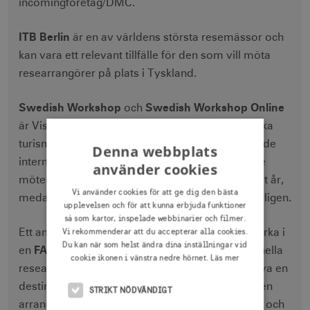
incomingföretag/DMC.
ITB Berlin
är en av världens största resemässor och
kan vara ett relevant tillfälle för den som vill möta
researrangörer på plats i Tyskland.
Swedish Workshop
Swedish Workshop Online
och
är Visit Swedens egna B2B-aktiviteter där svenska
turismföretag får möjlighet att träffa handplockade
Denna webbplats
internationella researrangörer genom förbokade
använder cookies
möten. Swedish Workshop genomförs vartannat år,
Vi använder cookies för att ge dig den bästa
medan Swedish Workshop Online arrangeras årligen.
upplevelsen och för att kunna erbjuda funktioner
så som kartor, inspelade webbinarier och filmer.
Vi rekommenderar att du accepterar alla cookies.
Ett annat sätt att nå researrangörer är att medverka i
Du kan när som helst ändra dina inställningar vid
FAM-trip
en
. Det är en studieresa där internationella
cookie ikonen i vänstra nedre hörnet.
Läs mer
researrangörer bjuds in till Sverige för att uppleva en
destination och dess utbud på plats. Visit Sweden
STRIKT NÖDVÄNDIGT
arrangerar FAM-trips tillsammans med regioner och