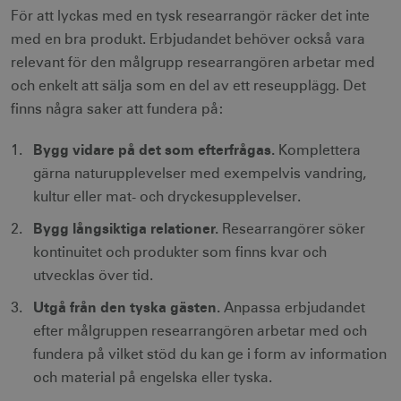
csrftoken
.visitsweden.com
1 år
För att lyckas med en tysk researrangör räcker det inte
med en bra produkt. Erbjudandet behöver också vara
relevant för den målgrupp researrangören arbetar med
och enkelt att sälja som en del av ett reseupplägg. Det
finns några saker att fundera på:
receive-cookie-
.doubleclick.net
6
deprecation
månader
Bygg vidare på det som efterfrågas.
Komplettera
gärna naturupplevelser med exempelvis vandring,
kultur eller mat- och dryckesupplevelser.
Bygg långsiktiga relationer.
Researrangörer söker
kontinuitet och produkter som finns kvar och
CookieScriptConsent
1 månad
CookieScript
utvecklas över tid.
corporate.visitsweden.com
Utgå från den tyska gästen.
Anpassa erbjudandet
efter målgruppen researrangören arbetar med och
fundera på vilket stöd du kan ge i form av information
och material på engelska eller tyska.
__cf_bm
30
Cloudflare Inc.
minuter
.vimeo.com