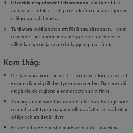
Utveckla erbjudandet tillsammans.
Var beredd att
anpassa produkter och paket utifrån researrangörens
målgrupp och behov.
Ta tillvara möjligheten att förlänga säsongen.
Tyska
receive-cookie-
.adnxs.com
1 år 1
deprecation
månad
resenärer har andra semesterperioder än svenska,
vilket kan ge en jämnare beläggning över året.
Kom ihåg:
Det kan vara komplicerat för en enskild företagare att
JSESSIONID
Session
Oracle Corporation
ensam rikta sig till den tyska marknaden. Bättre är då
.nr-data.net
att gå via de regionala samarbeten som finns.
Två argument som fortfarande talar mot Sverige som
resmål är att tyskarna generellt uppfattar att vädret är
dåligt och att det är dyrt.
li_gc
6
LinkedIn Corporation
månader
.linkedin.com
Ett erbjudande blir ofta starkare när det utvecklas