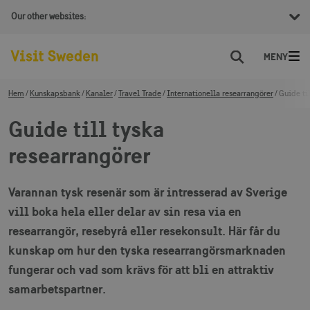
Our other websites:
Sök
Hem
Kunskapsbank
Kanaler
Travel Trade
Internationella researrangörer
Guide ti
Guide till tyska
researrangörer
Varannan tysk resenär som är intresserad av Sverige
vill boka hela eller delar av sin resa via en
researrangör, resebyrå eller resekonsult. Här får du
kunskap om hur den tyska researrangörsmarknaden
fungerar och vad som krävs för att bli en attraktiv
samarbetspartner.