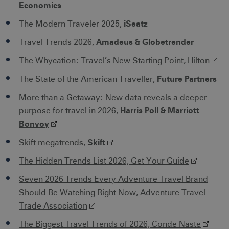
Economics
iSeatz
The Modern Traveler 2025,
Amadeus & Globetrender
Travel Trends 2026,
The Whycation: Travel’s New Starting Point, Hilton
CookieScriptConsent
1 månad
CookieScript
Future Partners
The State of the American Traveller,
corporate.visitsweden.com
More than a Getaway: New data reveals a deeper
Harris Poll & Marriott
purpose for travel in 2026,
Bonvoy
Skift
__cf_bm
30
Cloudflare Inc.
Skift megatrends,
minuter
.vimeo.com
The Hidden Trends List 2026, Get Your Guide
Seven 2026 Trends Every Adventure Travel Brand
Should Be Watching Right Now, Adventure Travel
Trade Association
receive-cookie-
.adnxs.com
1 år 1
deprecation
månad
The Biggest Travel Trends of 2026, Conde Naste