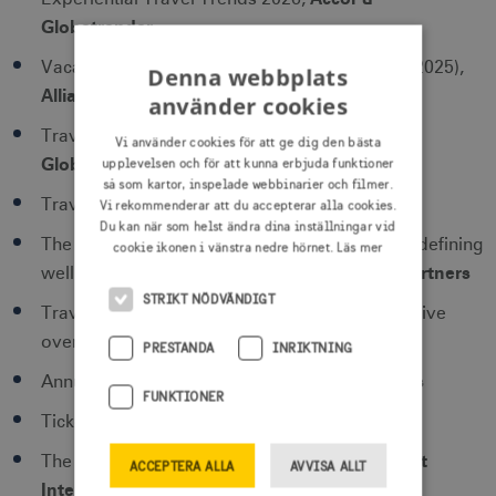
Globetrender
Vacation Confidence Index (17th annual, May 2025),
Denna webbplats
Allianz partners
använder cookies
British Airways &
Travel Trends report 2026,
Vi använder cookies för att ge dig den bästa
Globetrender
upplevelsen och för att kunna erbjuda funktioner
så som kartor, inspelade webbinarier och filmer.
Booking.com
Travel predictions 2026,
Vi rekommenderar att du accepterar alla cookies.
Du kan när som helst ändra dina inställningar vid
The future of wellness Tourism 2025 – Trends defining
cookie ikonen i vänstra nedre hörnet.
Läs mer
FINN Partners
wellness tourism in 2025 and beyond,
STRIKT NÖDVÄNDIGT
Travel & Hospitality Futures 2025-2026: Executive
The Future Laboratory
overview,
PRESTANDA
INRIKTNING
Lemongrass
Annual Travel Trend Report 2026,
FUNKTIONER
Marriott Bonvoy
Ticket to Travel 2026,
Luxury Group Marriott
The intentional traveler,
ACCEPTERA ALLA
AVVISA ALLT
International