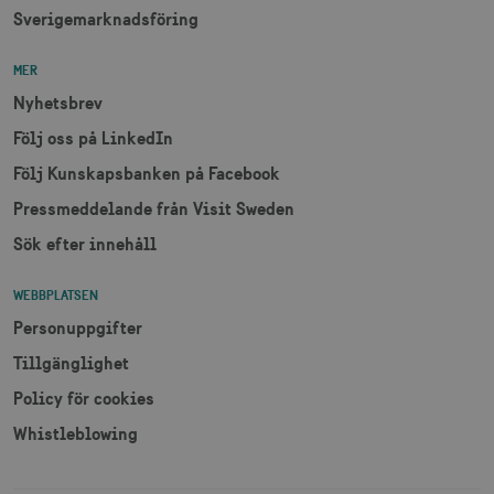
genererat 
Sverigemarknadsföring
som
klientidentif
Den ingår i v
sidförfrågan
MER
webbplats o
uuid2
3
Xandr Inc.
används för 
måna
.adnxs.com
Nyhetsbrev
beräkna bes
sessioner oc
Följ oss på LinkedIn
webbplatsan
Följ Kunskapsbanken på Facebook
Pressmeddelande från Visit Sweden
_hjSessionUser_1328012
.visitsweden.com
1 å
Sök efter innehåll
mTrackingTimeOnSite
.corporate.visitsweden.com
3
minu
WEBBPLATSEN
Personuppgifter
Tillgänglighet
_gcl_au
3
Google LLC
måna
Policy för cookies
.visitsweden.com
Whistleblowing