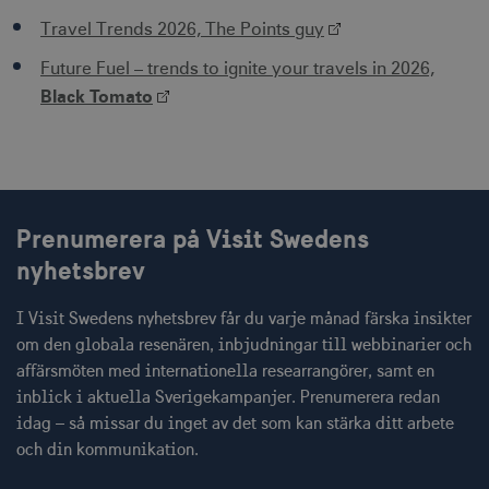
Travel Trends 2026, The Points guy
Future Fuel – trends to ignite your travels in 2026,
Black Tomato
JSESSIONID
Session
Oracle Corporation
.nr-data.net
Prenumerera på Visit Swedens
nyhetsbrev
li_gc
6
LinkedIn Corporation
månader
.linkedin.com
I Visit Swedens nyhetsbrev får du varje månad färska insikter
om den globala resenären, inbjudningar till webbinarier och
affärsmöten med internationella researrangörer, samt en
inblick i aktuella Sverigekampanjer. Prenumerera redan
idag – så missar du inget av det som kan stärka ditt arbete
Leverantör
och din kommunikation.
Namn
Utgång
Beskrivning
Namn
/ Domän
Leverantör /
Leverantör / Domän
Utg
Namn
Utgång
Beskrivning
Domän
_hjSession_1328012
vuid
1 år 1
.visitsweden.com
Används av
3