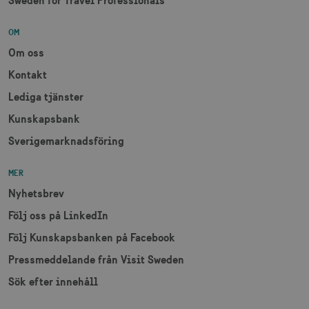
lidc
1 d
Microsoft Corporation
OM
.linkedin.com
Om oss
Kontakt
XANDR_PANID
3
Xandr Inc.
måna
.adnxs.com
Lediga tjänster
Kunskapsbank
Sverigemarknadsföring
MER
Nyhetsbrev
Följ oss på LinkedIn
Följ Kunskapsbanken på Facebook
Pressmeddelande från Visit Sweden
Sök efter innehåll