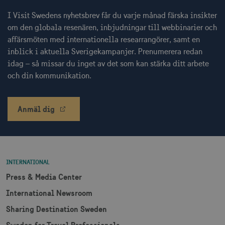
I Visit Swedens nyhetsbrev får du varje månad färska insikter
om den globala resenären, inbjudningar till webbinarier och
_hjSessionUser_1328012
.visitsweden.com
1 å
affärsmöten med internationella researrangörer, samt en
inblick i aktuella Sverigekampanjer. Prenumerera redan
mTrackingTimeOnSite
.corporate.visitsweden.com
3
idag – så missar du inget av det som kan stärka ditt arbete
minu
och din kommunikation.
_gcl_au
3
Anmäl dig
Google LLC
måna
.visitsweden.com
INTERNATIONAL
Press & Media Center
bcookie
1 å
Microsoft Corporation
International Newsroom
.linkedin.com
Sharing Destination Sweden
Sweden for Travel Professionals