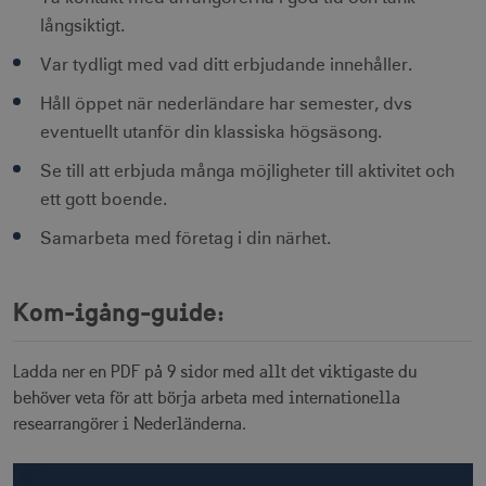
CookieScriptConsent
1 månad
CookieScript
långsiktigt.
corporate.visitsweden.com
Var tydligt med vad ditt erbjudande innehåller.
Håll öppet när nederländare har semester, dvs
eventuellt utanför din klassiska högsäsong.
__cf_bm
30
Cloudflare Inc.
Se till att erbjuda många möjligheter till aktivitet och
minuter
.vimeo.com
ett gott boende.
Samarbeta med företag i din närhet.
receive-cookie-
.adnxs.com
1 år 1
Kom-igång-guide:
deprecation
månad
Ladda ner en PDF på 9 sidor med allt det viktigaste du
behöver veta för att börja arbeta med internationella
researrangörer i Nederländerna.
JSESSIONID
Session
Oracle Corporation