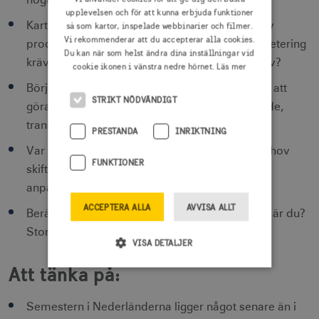
högtider ligger.
upplevelsen och för att kunna erbjuda funktioner
Kartlägg researrangören i förväg – vilken typ av
så som kartor, inspelade webbinarier och filmer.
Vi rekommenderar att du accepterar alla cookies.
produkt passar just denna arrangör, vilken paketering
Du kan när som helst ändra dina inställningar vid
krävs, är detta rätt arrangör eller finns alternativ?
cookie ikonen i vänstra nedre hörnet.
Läs mer
Börja din paketering med aktiviteten. Vad finns att
STRIKT NÖDVÄNDIGT
göra? Bygg därefter ut erbjudandet med boende,
transporter, mat.
PRESTANDA
INRIKTNING
Var flexibel i paketering, researrangörernas behov
FUNKTIONER
skiftar och det en fördel om du visar dig vara
anpassningsbar.
ACCEPTERA ALLA
AVVISA ALLT
Berätta din story – vad har du att erbjuda, vem är du?
Storytelling växer i betydelse.
VISA DETALJER
Att tänka på:
Strikt nödvändigt
Prestanda
Semestern i Nederländerna ligger något senare än i
Inriktning
Funktioner