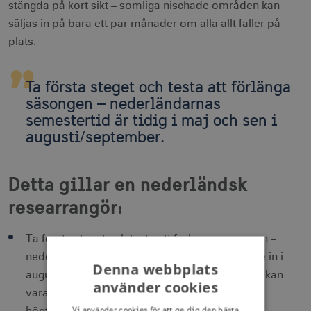
stängda på kort sikt – somliga nischade områden kan
säljas in på bara ett par månader om alla allt faller på
plats.
Ta första steget och testa att förlänga
säsongen – nederländarnas
semestertid är tidig i maj och sen i
augusti/september.
Detta gillar en nederländsk
researrangör:
Ta första steget och testa att förlänga säsongen –
nederländarnas semestertid sträcker sig längre in i
Denna webbplats
augusti men de har även en majsemester som kan
använder cookies
vara upp till två veckor beroende på hur olika
Vi använder cookies för att ge dig den bästa