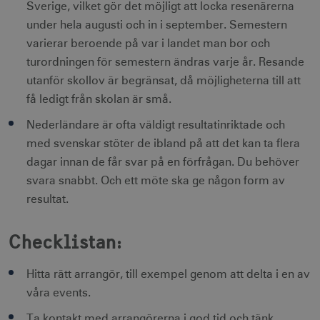
Sverige, vilket gör det möjligt att locka resenärerna
Strikt nödvändiga cookies tillåter
under hela augusti och in i september. Semestern
webbplatsfunktioner som användarinloggning
varierar beroende på var i landet man bor och
och kontohantering men bidrar även till en
säker webbplats. Webbplatsen kan inte
turordningen för semestern ändras varje år. Resande
användas ordentligt utan strikt nödvändiga
utanför skollov är begränsat, då möjligheterna till att
cookies.
få ledigt från skolan är små.
Namn
Leverantör / Domän
Utgång
csrftoken
.visitsweden.com
1 år
Nederländare är ofta väldigt resultatinriktade och
med svenskar stöter de ibland på att det kan ta flera
dagar innan de får svar på en förfrågan. Du behöver
svara snabbt. Och ett möte ska ge någon form av
resultat.
receive-cookie-
.doubleclick.net
6
deprecation
månader
Checklistan:
Hitta rätt arrangör, till exempel genom att delta i en av
våra events.
Ta kontakt med arrangörerna i god tid och tänk