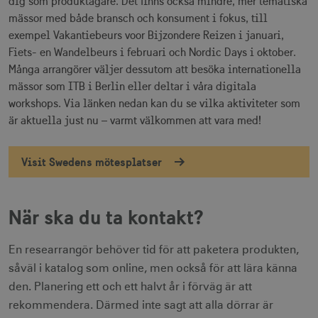
dig som produktägare. Det finns också mindre, mer tematiska
mässor med både bransch och konsument i fokus, till
exempel Vakantiebeurs voor Bijzondere Reizen i januari,
Fiets- en Wandelbeurs i februari och Nordic Days i oktober.
Många arrangörer väljer dessutom att besöka internationella
mässor som ITB i Berlin eller deltar i våra digitala
workshops. Via länken nedan kan du se vilka aktiviteter som
är aktuella just nu – varmt välkommen att vara med!
Visit Swedens mötesplatser
När ska du ta kontakt?
En researrangör behöver tid för att paketera produkten,
såväl i katalog som online, men också för att lära känna
den. Planering ett och ett halvt år i förväg är att
rekommendera. Därmed inte sagt att alla dörrar är