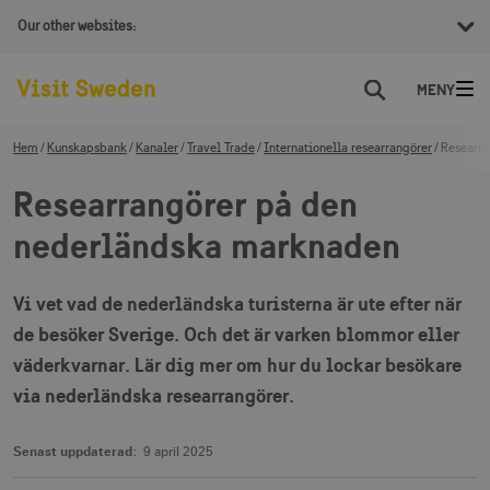
Our other websites:
Sök
Hem
Kunskapsbank
Kanaler
Travel Trade
Internationella researrangörer
Researra
Researrangörer på den
nederländska marknaden
Vi vet vad de nederländska turisterna är ute efter när
de besöker Sverige. Och det är varken blommor eller
väderkvarnar. Lär dig mer om hur du lockar besökare
via nederländska researrangörer.
Senast uppdaterad:
9 april 2025