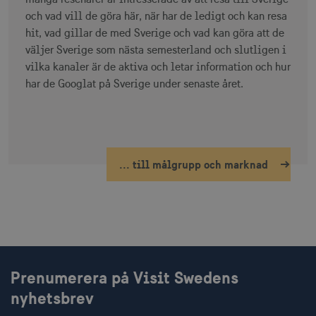
och vad vill de göra här, när har de ledigt och kan resa
hit, vad gillar de med Sverige och vad kan göra att de
väljer Sverige som nästa semesterland och slutligen i
receive-cookie-
.doubleclick.net
6
deprecation
månader
vilka kanaler är de aktiva och letar information och hur
har de Googlat på Sverige under senaste året.
... till målgrupp och marknad
CookieScriptConsent
1 månad
CookieScript
corporate.visitsweden.com
__cf_bm
30
Cloudflare Inc.
minuter
.vimeo.com
Prenumerera på Visit Swedens
nyhetsbrev