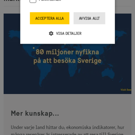
ACCEPTERA ALLA
AVVISA ALLT
VISA DETALJER
Strikt nödvändigt
Prestanda
Inriktning
Funktioner
Strikt nödvändiga cookies tillåter
webbplatsfunktioner som användarinloggning
och kontohantering men bidrar även till en
säker webbplats. Webbplatsen kan inte
användas ordentligt utan strikt nödvändiga
cookies.
Namn
Leverantör / Domän
Utgång
Mer kunskap...
csrftoken
.visitsweden.com
1 år
Under varje land hittar du; ekonomiska indikatorer, hur
många resenärer är intresserade av att resa till Sverige