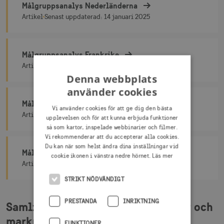
Målgruppsanalys Nederländerna
Målgruppsanalys Nederländerna
Artikel
Senast uppdaterad:
14 januari 2025
Målgruppsanalys Frankrike
Målgruppsanalys Frankrike
Artikel
Senast uppdaterad:
10 mars 2025
Denna webbplats
använder cookies
Målgruppsanalys Storbritannien
Vi använder cookies för att ge dig den bästa
Målgruppsanalys Storbritannien
Artikel
Senast uppdaterad:
21 november 2024
upplevelsen och för att kunna erbjuda funktioner
så som kartor, inspelade webbinarier och filmer.
Vi rekommenderar att du accepterar alla cookies.
Du kan när som helst ändra dina inställningar vid
Målgruppsanalys USA
cookie ikonen i vänstra nedre hörnet.
Läs mer
Målgruppsanalys USA
Artikel
Senast uppdaterad:
21 november 2024
STRIKT NÖDVÄNDIGT
PRESTANDA
INRIKTNING
Samlingssidan för alla målgrupper och
marknader
FUNKTIONER