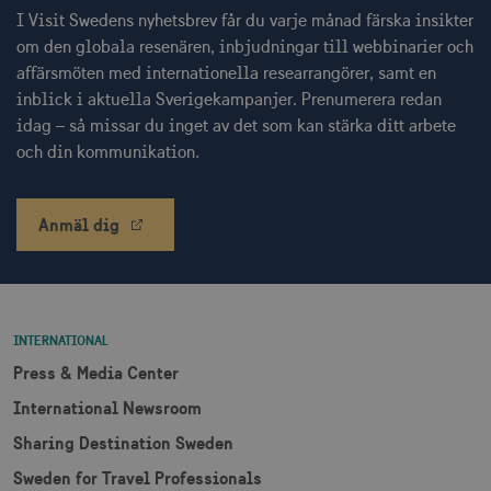
I Visit Swedens nyhetsbrev får du varje månad färska insikter
om den globala resenären, inbjudningar till webbinarier och
receive-cookie-
.adnxs.com
1 år 1
deprecation
månad
affärsmöten med internationella researrangörer, samt en
inblick i aktuella Sverigekampanjer. Prenumerera redan
idag – så missar du inget av det som kan stärka ditt arbete
och din kommunikation.
Anmäl dig
JSESSIONID
Session
Oracle Corporation
.nr-data.net
INTERNATIONAL
Press & Media Center
li_gc
6
LinkedIn Corporation
månader
.linkedin.com
International Newsroom
Sharing Destination Sweden
Sweden for Travel Professionals