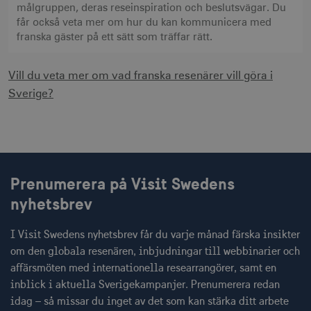
webbplatser.
Google Analy
måna
målgruppen, deras reseinspiration och beslutsvägar. Du
.adnxs.com
Den
för att bevar
får också veta mer om hur du kan kommunicera med
innehåller
sessionstills
ingen
franska gäster på ett sätt som träffar rätt.
identifierbar
_gat
59
Används för 
Google LLC
information.
_fbp
sekunder
begränsa be
3
.visitsweden.com
Meta Platform Inc.
till
måna
.visitsweden.com
Vill du veta mer om vad franska resenärer vill göra i
Doubleclick.
Den innehåll
Sverige?
ingen identif
information.
IDE
1 å
Google LLC
_ga
1 år 1
Används för 
Google LLC
.doubleclick.net
månad
särskilja uni
.visitsweden.com
användare 
att tilldela et
slumpmässig
genererat 
Prenumerera på Visit Swedens
som
klientidentif
nyhetsbrev
Den ingår i v
sidförfrågan
webbplats o
uuid2
3
Xandr Inc.
används för 
I Visit Swedens nyhetsbrev får du varje månad färska insikter
måna
.adnxs.com
beräkna bes
om den globala resenären, inbjudningar till webbinarier och
sessioner oc
webbplatsan
affärsmöten med internationella researrangörer, samt en
inblick i aktuella Sverigekampanjer. Prenumerera redan
idag – så missar du inget av det som kan stärka ditt arbete