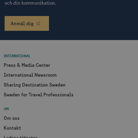
_hjSessionUser_1328012
.visitsweden.com
1 å
och din kommunikation.
mTrackingTimeOnSite
.corporate.visitsweden.com
3
minu
Anmäl dig
_gcl_au
3
Google LLC
måna
.visitsweden.com
INTERNATIONAL
Press & Media Center
International Newsroom
Sharing Destination Sweden
bcookie
1 å
Microsoft Corporation
Sweden for Travel Professionals
.linkedin.com
OM
Om oss
lidc
1 d
Microsoft Corporation
Kontakt
.linkedin.com
Lediga tjänster