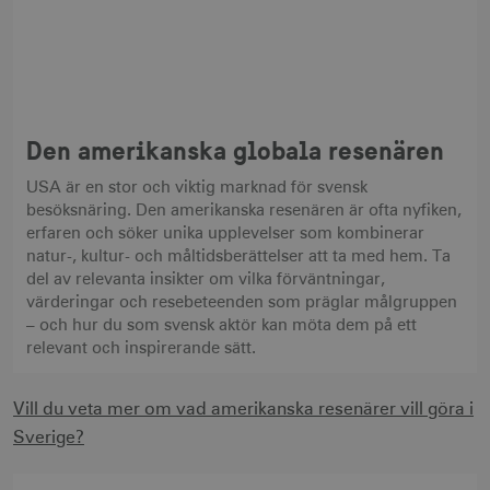
säker webbplats. Webbplatsen kan inte
användas ordentligt utan strikt nödvändiga
cookies.
Namn
Leverantör / Domän
Utgång
csrftoken
.visitsweden.com
1 år
Den amerikanska globala resenären
USA är en stor och viktig marknad för svensk
besöksnäring. Den amerikanska resenären är ofta nyfiken,
erfaren och söker unika upplevelser som kombinerar
receive-cookie-
.doubleclick.net
6
natur-, kultur- och måltidsberättelser att ta med hem. Ta
deprecation
månader
del av relevanta insikter om vilka förväntningar,
värderingar och resebeteenden som präglar målgruppen
– och hur du som svensk aktör kan möta dem på ett
relevant och inspirerande sätt.
Vill du veta mer om vad amerikanska resenärer vill göra i
CookieScriptConsent
1 månad
CookieScript
Sverige?
corporate.visitsweden.com