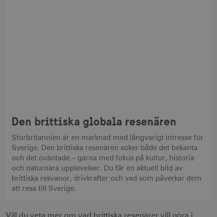
__cf_bm
30
Cloudflare Inc.
minuter
.vimeo.com
receive-cookie-
.adnxs.com
1 år 1
deprecation
månad
Den brittiska globala resenären
Storbritannien är en marknad med långvarigt intresse för
Sverige. Den brittiska resenären söker både det bekanta
och det oväntade – gärna med fokus på kultur, historia
och naturnära upplevelser. Du får en aktuell bild av
brittiska resvanor, drivkrafter och vad som påverkar dem
JSESSIONID
Session
Oracle Corporation
.nr-data.net
att resa till Sverige.
Vill du veta mer om vad brittiska resenärer vill göra i