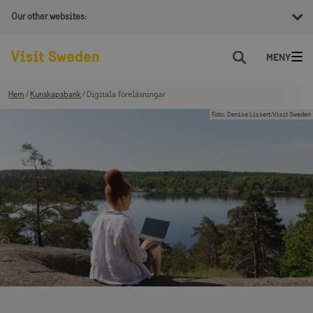
Our other websites:
Sök
Hem
Kunskapsbank
Digitala föreläsningar
Foto
:
Denise Lissert/Visit Sweden