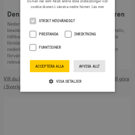
Du kan när som helst ändra dina inställningar vid
cookie ikonen i vänstra nedre hörnet.
Läs mer
Den nederländska globala resenären
STRIKT NÖDVÄNDIGT
Nederländerna är en viktig marknad för svensk
besöksnäring – med resenärer som uppskattar friluftsliv,
PRESTANDA
INRIKTNING
hållbarhet och genuina upplevelser. I den här digitala
föreläsningen får du en fördjupad bild av den
FUNKTIONER
nederländska resenärens beteenden, värderingar och
förväntningar – samt hur du kan möta dem med
relevanta budskap och erbjudanden.
ACCEPTERA ALLA
AVVISA ALLT
Vill du läsa mer om vad nederländska resenärer vill göra
VISA DETALJER
i Sverige?
Strikt nödvändigt
Prestanda
Inriktning
Funktioner
Strikt nödvändiga cookies tillåter
webbplatsfunktioner som användarinloggning
och kontohantering men bidrar även till en