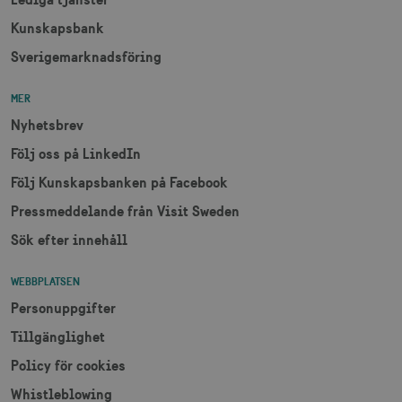
Kunskapsbank
XANDR_PANID
3
Xandr Inc.
Sverigemarknadsföring
måna
.adnxs.com
MER
Nyhetsbrev
Följ oss på LinkedIn
Följ Kunskapsbanken på Facebook
Pressmeddelande från Visit Sweden
Sök efter innehåll
WEBBPLATSEN
Personuppgifter
Tillgänglighet
Policy för cookies
Whistleblowing