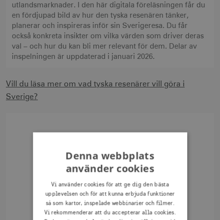
utlandsmarknader. I den här digitala föreläsningen får du
en fördjupad bild av hur den tyska resenären tänker,
planerar och inspireras inför sin Sverigeresa. Du får
också konkreta insikter om vilka värden som driver deras
val – och hur du kan bli mer relevant för dem. Delar av
inspelningen är uppdaterad i januari 2026.
Vill du läsa mer om vad tyska resenärer vill göra i
Sverige?
Denna webbplats
använder cookies
Vi använder cookies för att ge dig den bästa
upplevelsen och för att kunna erbjuda funktioner
så som kartor, inspelade webbinarier och filmer.
Vi rekommenderar att du accepterar alla cookies.