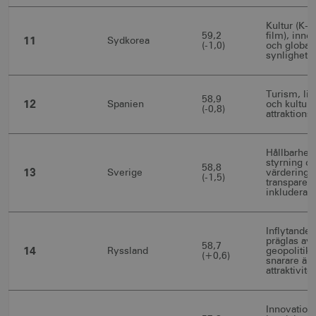
Kultur (K-p
59,2
film), inno
11
Sydkorea
(-1,0)
och global
synlighet.
__cf_bm
30
Cloudflare Inc.
minuter
.vimeo.com
Turism, liv
58,9
12
Spanien
och kultur 
(-0,8)
attraktionsk
Hållbarhet,
styrning o
receive-cookie-
.adnxs.com
1 år 1
58,8
13
Sverige
värderinga
deprecation
månad
(-1,5)
transparen
inkluderan
Inflytande
präglas av
58,7
14
Ryssland
geopolitik
(+0,6)
snarare än
attraktivitet
JSESSIONID
Session
Oracle Corporation
.nr-data.net
Innovation,