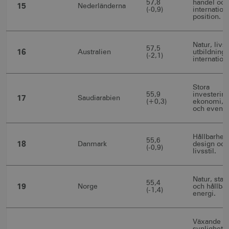
57,8
handel och
15
Nederländerna
(-0,9)
internation
position.
li_gc
6
LinkedIn Corporation
Natur, livss
57,5
månader
.linkedin.com
16
Australien
utbildning 
(-2,1)
internatione
Stora
55,9
investering
17
Saudiarabien
(+0,3)
ekonomi, t
och evene
Leverantör
Namn
Utgång
Beskrivning
Namn
/ Domän
Leverantör /
Leverantör / Domän
Utg
Namn
Utgång
Beskrivning
Domän
Hållbarhet,
55,6
_hjSession_1328012
vuid
1 år 1
.visitsweden.com
Används av
3
18
Vimeo.com
Danmark
design och
(-0,9)
månad
Vimeo-
minu
_gid
Inc.
1 dag
Används för 
Google LLC
livsstil.
videospelaren
.vimeo.com
lagra och
.visitsweden.com
på
mTrackingPageViewCount
.corporate.visitsweden.com
3
uppdatera et
webbplatser.
minu
unikt värde 
Den
varje besökt
Natur, stabi
55,4
19
innehåller
och används
Norge
och hållbar
(-1,4)
ingen
att räkna oc
energi.
identifierbar
spåra sidvisn
information.
Den innehåll
_gat_gtag_UA_121053790_1
.visitsweden.com
ingen identif
5
_cfuvid
.vimeo.com
Session
Används av
Växande
information.
seku
Vimeo-
synlighet