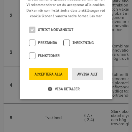
Stark ekon
Vi rekommenderar att du accepterar alla cookies.
attraktionsk
och växan
Du kan när som helst ändra dina inställningar vid
73,5
globalt inf
2
Kina
cookie ikonen i vänstra nedre hörnet.
Läs mer
(+0,7)
genom
investering
innovation
STRIKT NÖDVÄNDIGT
kultur.
PRESTANDA
INRIKTNING
Kombinati
70,6
innovation,
3
Japan
(-0,9)
varumärke
FUNKTIONER
hög trovärd
ACCEPTERA ALLA
AVVISA ALLT
Kulturellt
genomslag
69,2
diplomatis
4
Storbritannien
(-3,2)
inflytande
VISA DETALJER
tydligt tapp
förtroende.
Strikt nödvändigt
Prestanda
Stark ekon
67,7
stabil styr
5
Tyskland
Inriktning
Funktioner
(-2,4)
och hög
trovärdighe
Strikt nödvändiga cookies tillåter