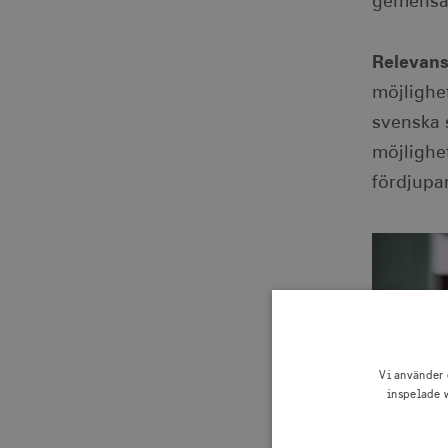
gemensam
Relevans
möjlighet
svenska 
möjlighe
fördjupar
Vi använder 
inspelade w