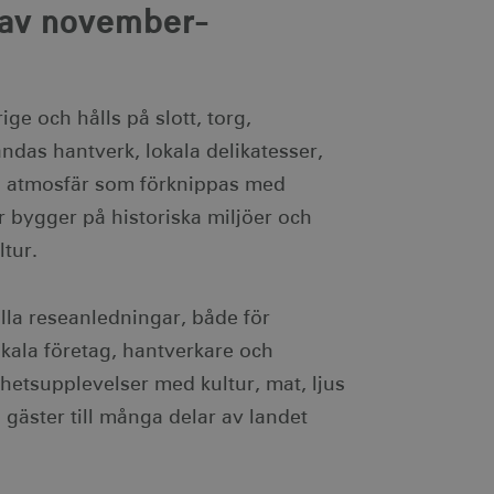
ödvändigt att Cookie-
 av november-
otar. Detta är fördelaktigt
r om användningen av deras
ebbplatsägaren om
ge och hålls på slott, torg,
 vilket garanterar
ecklande webbstandarder
ndas hantverk, lokala delikatesser,
l atmosfär som förknippas med
nvänds av webbplatser
tthålla en anonym
bygger på historiska miljöer och
ltur.
ändning av kakor för icke-
lla reseanledningar, både för
kala företag, hantverkare och
hetsupplevelser med kultur, mat, ljus
ingen identifierbar
je besökt sida och används
 gäster till många delar av landet
dentifierbar information.
som spenderas på
den aktuella sessionen.
ingen identifierbar
sionstillståndet.
egäransfrekvens).