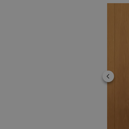
_gat
Googl
.visi
anj
_ga
Googl
.visi
_fbp
IDE
uuid2
_hjSessionUser_1328012
Previous im
mTrackingTimeOnSite
_gcl_au
bcookie
lidc