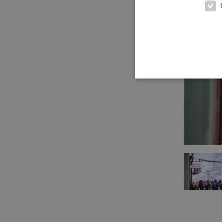
Previous im
Strikt nödvändiga cookies t
Webbplatsen kan inte använd
Namn
Le
csrftoken
.v
receive-cookie-
.d
deprecation
CookieScriptConsent
Co