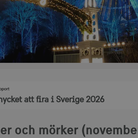
pport
ycket att fira i Sverige 2026
ter och mörker (novemb