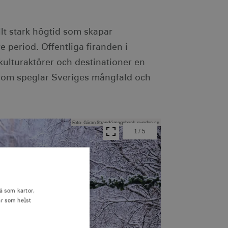
llt stark högtid som skapar
e period. Offentliga firanden i
kulturaktörer och destinationer en
 som speglar Sveriges mångfald och
Foto
:
Göran Strand/imagebank.sweden.se
1
/
5
Visa i helskärm
å som kartor,
är som helst