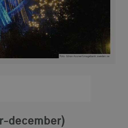
Foto
:
Göran Assner/imagebank.sweden.se
er-december)