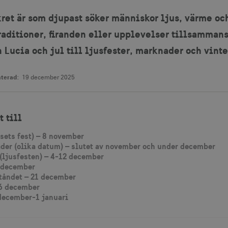
ret är som djupast söker människor ljus, värme oc
aditioner, firanden eller upplevelser tillsammans
ån Lucia och jul till ljusfester, marknader och vint
terad:
19 december 2025
t till
usets fest) – 8 november
er (olika datum) – slutet av november och under december
ljusfesten) – 4-12 december
3 december
tåndet – 21 december
26 december
december-1 januari