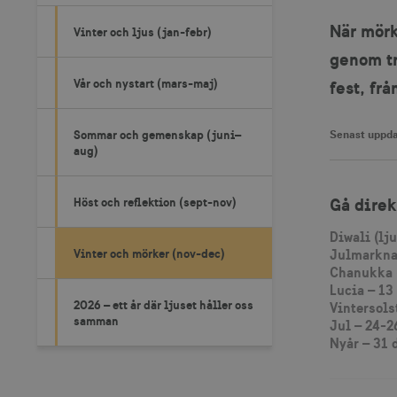
När mörk
Vinter och ljus (jan-febr)
genom tr
Vår och nystart (mars-maj)
fest, fr
Sommar och gemenskap (juni–
Senast uppda
aug)
Gå direk
Höst och reflektion (sept-nov)
Diwali (lj
r
Vinter och mörker (nov-dec)
Julmarknad
Chanukka (
Lucia – 1
2026 – ett år där ljuset håller oss
Vintersols
samman
Jul – 24-
Nyår – 31 