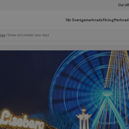
Our ot
Vår Sverigemarknadsföring
Marknad
rige
Vinter och mörker (nov-dec)