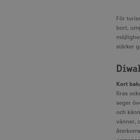
)
För turis
bort, umg
j)
möjlighet
stärker 
Diwal
-
Kort bak
firas ock
seger öv
och känn
vänner, d
återkoms