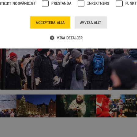
STRIKT NÖDVÄNDIGT
PRESTANDA
INRIKTNING
FUNKT
age
ACCEPTERA ALLA
AVVISA ALLT
VISA DETALJER
Strikt nödvändigt
Prestanda
Inriktning
Funktioner
illåter webbplatsfunktioner som användarinloggning och kontohantering men bidrar äve
as ordentligt utan strikt nödvändiga cookies.
verantör / Domän
Utgång
Beskrivning
isitsweden.com
1 år
Denna cookie är kopplad till Django webbutvec
Python. Den är utformad för att skydda en web
programvaruattack på webbformulär.
oubleclick.net
6
Denna cookie används för att signalera till w
månader
avskrivning av cookies som mottas av systemet,
efterlevnad och anpassningsförmåga med utv
och sekretesslagstiftning.
1 månad
Denna cookie används av Cookie-Script.com-tj
okieScript