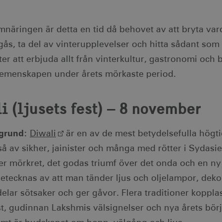
mnäringen är detta en tid då behovet av att bryta var
ås, ta del av vinterupplevelser och hitta sådant som 
er att erbjuda allt från vinterkultur, gastronomi och 
gemenskapen under årets mörkaste period.
i (ljusets fest) – 8 november
grund:
Diwali
är en av de mest betydelsefulla högti
så av sikher, jainister och många med rötter i Sydasi
er mörkret, det godas triumf över det onda och en ny 
etecknas av att man tänder ljus och oljelampor, de
elar sötsaker och ger gåvor. Flera traditioner koppla
t, gudinnan Lakshmis välsignelser och nya årets börj