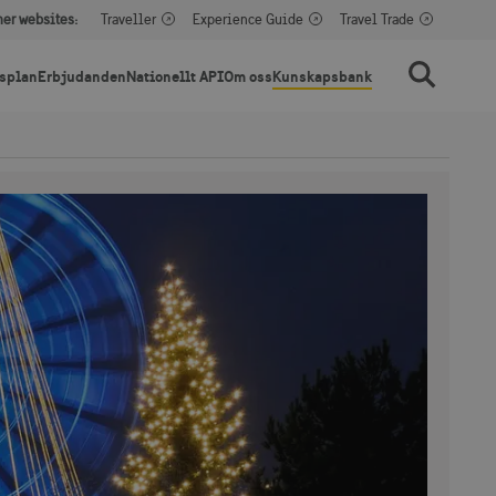
her websites:
Traveller
Experience Guide
Travel Trade
splan
Erbjudanden
Nationellt API
Om oss
Kunskapsbank
Sök