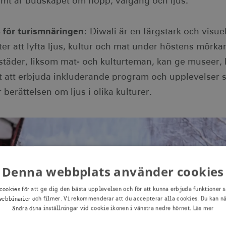
t är budskapet om hopp, välgång och ljus.
 för turismnäringen:
Diwali är en färgstark och visue
er att lyfta ljus, kultur och mat under höstens mörkar
städer, liksom mat- och kulturteman, kan ge museer, 
t att erbjuda inkluderande program och upplevelser
 berättelsen om ljus i olika kulturer.
Denna webbplats använder cookies
cookies för att ge dig den bästa upplevelsen och för att kunna erbjuda funktioner s
ebbinarier och filmer. Vi rekommenderar att du accepterar alla cookies. Du kan n
ändra dina inställningar vid cookie ikonen i vänstra nedre hörnet.
Läs mer