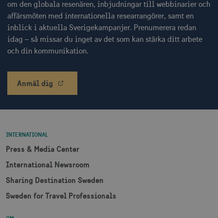
om den globala resenären, inbjudningar till webbinarier och
affärsmöten med internationella researrangörer, samt en
receive-cookie-
.doubleclick.net
6
inblick i aktuella Sverigekampanjer. Prenumerera redan
deprecation
månader
idag – så missar du inget av det som kan stärka ditt arbete
och din kommunikation.
Anmäl dig
CookieScriptConsent
1 månad
CookieScript
corporate.visitsweden.com
INTERNATIONAL
Press & Media Center
International Newsroom
__cf_bm
30
Cloudflare Inc.
minuter
.vimeo.com
Sharing Destination Sweden
Sweden for Travel Professionals