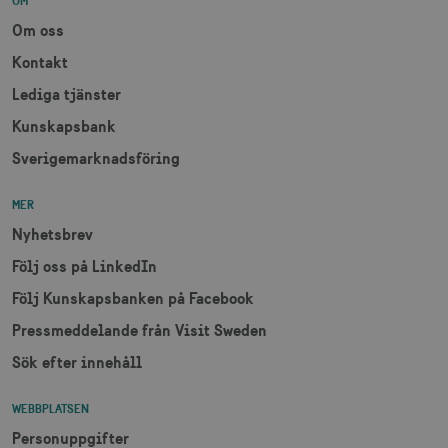
OM
receive-cookie-
.adnxs.com
1 år 1
Om oss
deprecation
månad
Kontakt
Lediga tjänster
Kunskapsbank
Sverigemarknadsföring
JSESSIONID
Session
Oracle Corporation
MER
.nr-data.net
Nyhetsbrev
Följ oss på LinkedIn
Följ Kunskapsbanken på Facebook
li_gc
6
LinkedIn Corporation
Pressmeddelande från Visit Sweden
månader
.linkedin.com
Sök efter innehåll
WEBBPLATSEN
Personuppgifter