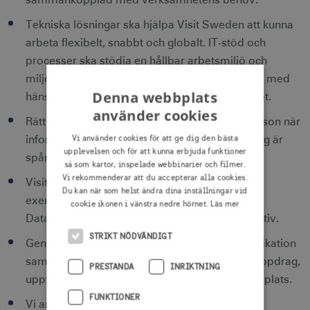
sammankopplad med verksamhetens behov.
Tekniska lösningar ska hjälpa Visit Sweden att kunna
arbeta flexibelt, snabbt och globalt. IT-stöd och
processer ska stödja en hållbar arbetsmiljö och
miljöcertifierade alternativ ska alltid prioriteras med
Denna webbplats
hänsyn tagna till totalekonomi och funktionalitet.
använder cookies
Rätt information ska vara tillgänglig för rätt person när
Vi använder cookies för att ge dig den bästa
informationen behövs. Viss informationsgivning är
upplevelsen och för att kunna erbjuda funktioner
spårbar i uppföljningssyfte.
så som kartor, inspelade webbinarier och filmer.
Vi rekommenderar att du accepterar alla cookies.
Visit Sweden följer gällande lagar och regler,
Du kan när som helst ändra dina inställningar vid
exempelvis med avseende på EU:s
cookie ikonen i vänstra nedre hörnet.
Läs mer
Dataskyddsförordning och Tillgänglighetsdirektiv.
STRIKT NÖDVÄNDIGT
Genom kreativ och effektiv marknadskommunikation
samt andra leveranser i Visit Swedens grunduppdrag,
PRESTANDA
INRIKTNING
uppfattas Visit Sweden som en attraktiv arbetsplats.
FUNKTIONER
Vi arbetar metodiskt med en tydlig, rättvis och