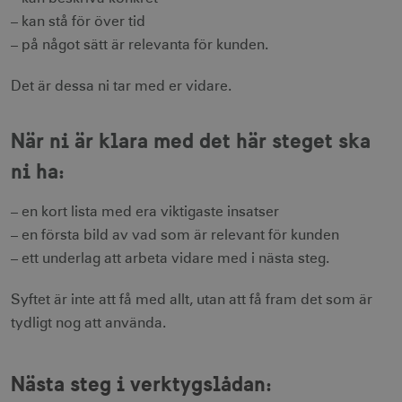
– kan stå för över tid
– på något sätt är relevanta för kunden.
__cf_bm
30
Cloudflare Inc.
minuter
.vimeo.com
Det är dessa ni tar med er vidare.
När ni är klara med det här steget ska
receive-cookie-
.adnxs.com
1 år 1
ni ha:
deprecation
månad
– en kort lista med era viktigaste insatser
– en första bild av vad som är relevant för kunden
– ett underlag att arbeta vidare med i nästa steg.
Syftet är inte att få med allt, utan att få fram det som är
JSESSIONID
Session
Oracle Corporation
tydligt nog att använda.
.nr-data.net
Nästa steg i verktygslådan: