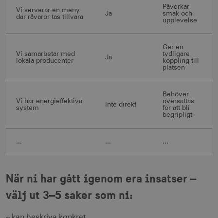
Påverkar
cookies.
Vi serverar en meny
Ja
smak och
där råvaror tas tillvara
upplevelse
Namn
Leverantör / Domän
Utgång
csrftoken
.visitsweden.com
1 år
Ger en
Vi samarbetar med
tydligare
Ja
lokala producenter
koppling till
platsen
Behöver
receive-cookie-
.doubleclick.net
6
Vi har energieffektiva
översättas
deprecation
Inte direkt
månader
system
för att bli
begripligt
...
...
...
När ni har gått igenom era insatser –
CookieScriptConsent
1 månad
CookieScript
corporate.visitsweden.com
välj ut 3–5 saker som ni:
– kan beskriva konkret