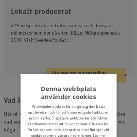
Lokalt producerat
32% väljer lokala initiativ som ägs och drivs av
människor som bor på orten. Källa: Målgruppsanalys
2024, Visit Sweden/YouGov.
Läs mer om hur resenärer
prioriterar hållbara val
Denna webbplats
använder cookies
Vad är relevant för kunden?
Vi använder cookies för att ge dig den bästa
upplevelsen och för att kunna erbjuda funktioner
När ni har kartlagt era insatser är nästa steg att avgöra
så som kartor, inspelade webbinarier och filmer.
vad som faktiskt är relevant att ta vidare. Ställ en enkel
Vi rekommenderar att du accepterar alla cookies.
fråga:
Du kan när som helst ändra dina inställningar vid
cookie ikonen i vänstra nedre hörnet.
Läs mer