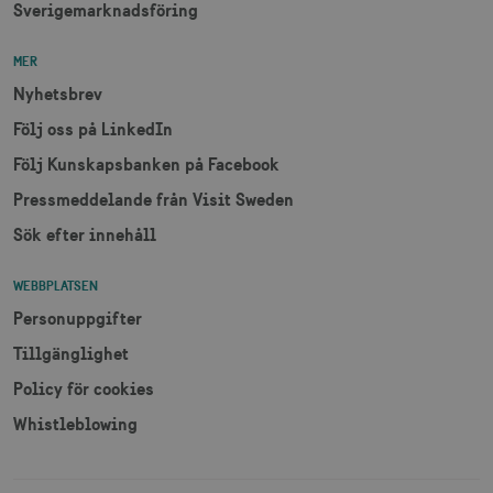
Sverigemarknadsföring
mTrackingTimeOnSite
.corporate.visitsweden.com
3
minu
MER
Nyhetsbrev
Följ oss på LinkedIn
_gcl_au
3
Google LLC
måna
.visitsweden.com
Följ Kunskapsbanken på Facebook
Pressmeddelande från Visit Sweden
Sök efter innehåll
WEBBPLATSEN
bcookie
1 å
Microsoft Corporation
.linkedin.com
Personuppgifter
Tillgänglighet
Policy för cookies
Whistleblowing
lidc
1 d
Microsoft Corporation
.linkedin.com