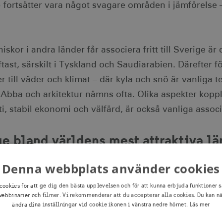
3) fortsätter vara något svagare områden i jämförelse
skor i andra länder får associera fritt till Sverige ä
tast, särskilt i Tyskland och Saudiarabien. Därefter 
r till väder och klimat – där kyla och snö är vanliga 
Abba och arkitektur nämns ofta. Olika aspekter koppl
, stabil ekonomi och välfärd, är också vanliga associa
ge bland världens mest attraktiva lä
rankas bland de mest attraktiva länderna i världen in
Denna webbplats använder cookies
cookies för att ge dig den bästa upplevelsen och för att kunna erbjuda funktioner s
tt bo och arbeta i: plats 5
ebbinarier och filmer. Vi rekommenderar att du accepterar alla cookies. Du kan n
ändra dina inställningar vid cookie ikonen i vänstra nedre hörnet.
Läs mer
tt investera i: plats 8