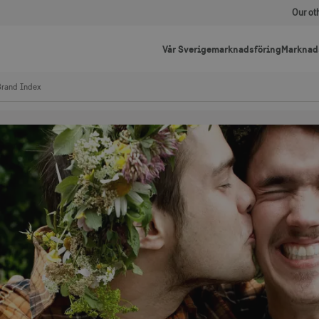
Our ot
Vår Sverigemarknadsföring
Marknad
Brand Index