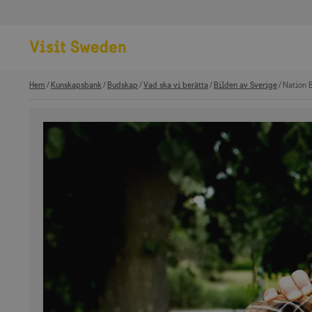
Hem
Kunskapsbank
Budskap
Vad ska vi berätta
Bilden av Sverige
Nation 