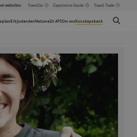
her websites:
Traveller
Experience Guide
Travel Trade
splan
Erbjudanden
Nationellt API
Om oss
Kunskapsbank
Sök