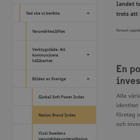
landet t
trots at
Vad ska vi berätta
Senast uppda
Varumärkeslöftet
Verktygslåda: Att
kommunicera
hållbarhet
En po
inves
Bilden av Sverige
Alla värl
Global Soft Power Index
identitet
Nation Brand Index
företag o
och inve
Visit Swedens
varumärkesundersökning