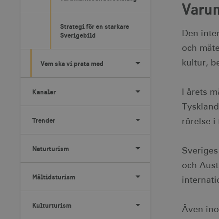
Varum
Strategi för en starkare
Den inte
Sverigebild
och mäte
kultur, b
Vem ska vi prata med
Kanaler
I årets 
Tyskland
Trender
rörelse i
Naturturism
Sveriges 
och Austr
Måltidsturism
internati
Kulturturism
Även inom