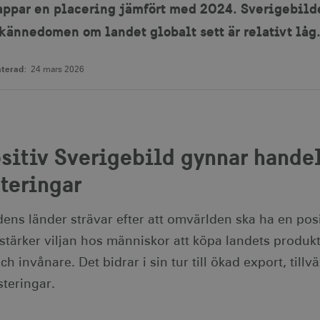
appar en placering jämfört med 2024. Sverigebilden
t kännedomen om landet globalt sett är relativt låg
terad:
24 mars 2026
sitiv Sverigebild gynnar handel
teringar
dens länder strävar efter att omvärlden ska ha en posit
 stärker viljan hos människor att köpa landets produk
ch invånare. Det bidrar i sin tur till ökad export, tillv
steringar.