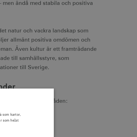
 – men ändå med stabila och positiva
r det natur och vackra landskap som
följer allmänt positiva omdömen och
teman. Även kultur är ett framträdande
ade till samhällsstyre, som
tioner till Sverige.
nder
om flera centrala områden:
å som kartor,
är som helst