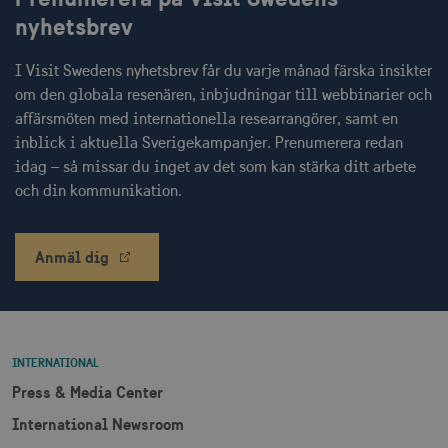
nyhetsbrev
I Visit Swedens nyhetsbrev får du varje månad färska insikter
om den globala resenären, inbjudningar till webbinarier och
receive-cookie-
.doubleclick.net
6
deprecation
månader
affärsmöten med internationella researrangörer, samt en
inblick i aktuella Sverigekampanjer. Prenumerera redan
idag – så missar du inget av det som kan stärka ditt arbete
och din kommunikation.
Anmäl dig
CookieScriptConsent
1 månad
CookieScript
corporate.visitsweden.com
INTERNATIONAL
Press & Media Center
__cf_bm
30
Cloudflare Inc.
minuter
.vimeo.com
International Newsroom