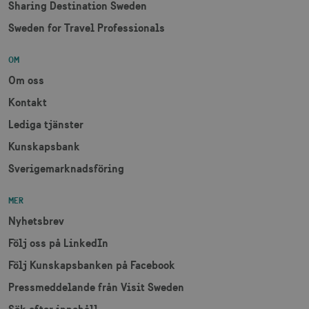
Sharing Destination Sweden
Sweden for Travel Professionals
receive-cookie-
.adnxs.com
1 år 1
deprecation
månad
OM
Om oss
Kontakt
Lediga tjänster
Kunskapsbank
JSESSIONID
Session
Oracle Corporation
Sverigemarknadsföring
.nr-data.net
MER
Nyhetsbrev
Följ oss på LinkedIn
li_gc
6
LinkedIn Corporation
månader
.linkedin.com
Följ Kunskapsbanken på Facebook
Pressmeddelande från Visit Sweden
Sök efter innehåll