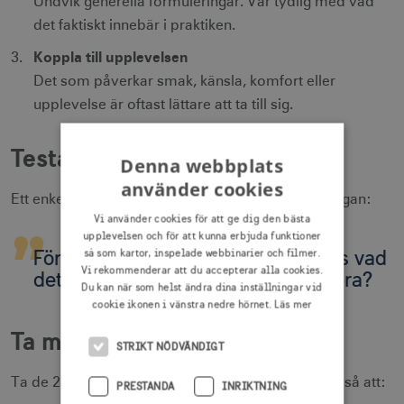
Undvik generella formuleringar. Var tydlig med vad
det faktiskt innebär i praktiken.
Koppla till upplevelsen
Det som påverkar smak, känsla, komfort eller
upplevelse är oftast lättare att ta till sig.
Testa er formulering
Denna webbplats
använder cookies
Ett enkelt sätt att testa era budskap är att ställa frågan:
Vi använder cookies för att ge dig den bästa
upplevelsen och för att kunna erbjuda funktioner
Förstår någon som inte känner oss vad
så som kartor, inspelade webbinarier och filmer.
Vi rekommenderar att du accepterar alla cookies.
detta betyder – och varför det är bra?
Du kan när som helst ändra dina inställningar vid
cookie ikonen i vänstra nedre hörnet.
Läs mer
Ta med er vidare
STRIKT NÖDVÄNDIGT
Ta de 2–3 saker ni valt i steg 2 och formulera dem så att:
PRESTANDA
INRIKTNING