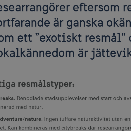
esearrangörer eftersom r
ortfarande är ganska okän
om ett ”exotiskt resmål” 
okalkännedom är jättevik
tiga resmålstyper:
Breaks.
Renodlade stadsupplevelser med start och avslu
nerad med natur.
adventure/nature
. Ingen tuffare naturaktivitet utan 
tet. Kan kombineras med city­breaks där researrangör