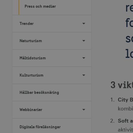
r
Press och medier
f
Trender
s
Naturturism
l
Måltidsturism
Kulturturism
3 vik
Hållbar besöksnäring
City 
kombi
Webbinarier
Soft 
Digitala föreläsningar
aktivi