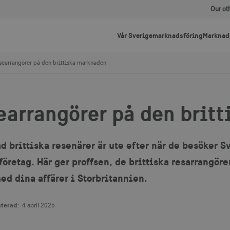
Our ot
Vår Sverigemarknadsföring
Marknad
searrangörer på den brittiska marknaden
earrangörer på den brit
ad brittiska resenärer är ute efter när de besöker Sv
 företag. Här ger proffsen, de brittiska resarrangöre
ed dina affärer i Storbritannien.
terad:
4 april 2025