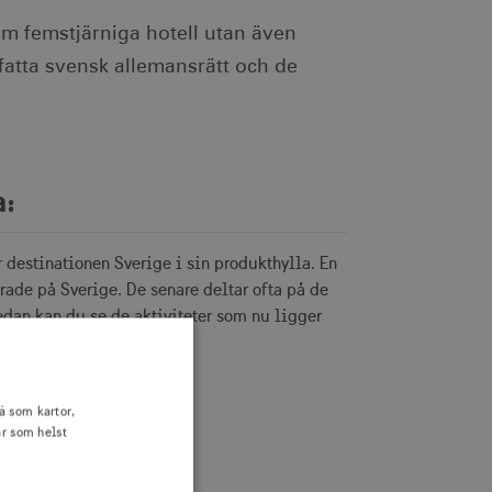
om femstjärniga hotell utan även
efatta svensk allemansrätt och de
a:
 har destinationen Sverige i sin produkthylla. En
rade på Sverige. De senare deltar ofta på de
dan kan du se de aktiviteter som nu ligger
å som kartor,
är som helst