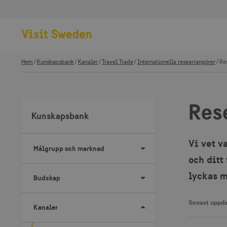
Hem
Kunskapsbank
Kanaler
Travel Trade
Internationella researrangörer
Re
Res
Kunskapsbank
Vi vet v
Målgrupp och marknad
och ditt
lyckas m
Budskap
Senast uppda
Kanaler