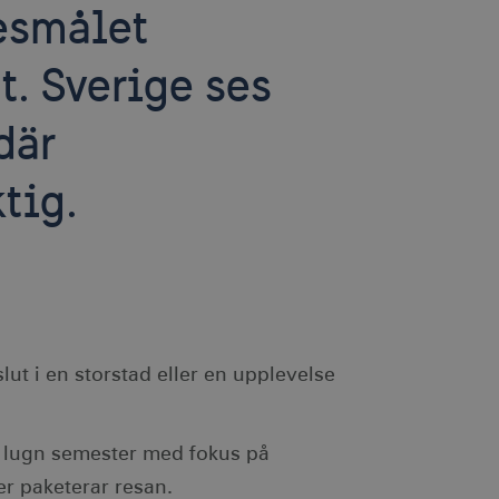
esmålet
t. Sverige ses
där
tig.
t i en storstad eller en upplevelse
en lugn semester med fokus på
er paketerar resan.