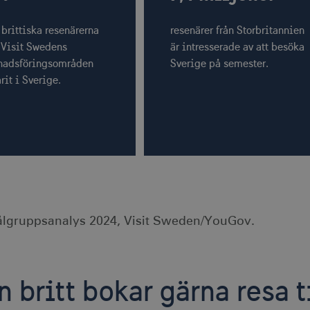
 brittiska resenärerna
resenärer från Storbritannien
Visit Swedens
är intresserade av att besöka
nadsföringsområden
Sverige på semester.
rit i Sverige.
ålgruppsanalys 2024, Visit Sweden/YouGov.
n britt bokar gärna resa t