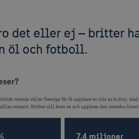
ro det eller ej – britter h
n öl och fotboll.
eser?
rittisk resenär väljer Sverige för få uppleva en mix av kultur, stad
ällan ensamt. Britten vill även se och uppleva den svenska livssti
%
7,4 miljoner