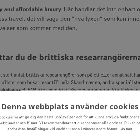
y and affordable luxury.
Här handlar det inte enbart 
ss travel, det vill säga den ”nya lyxen” som kan inn
velser som kommer med den.
ttar du de brittiska researrangörern
tt stort antal brittiska researrangörer som på ett eller annat sätt
ralister som bokar resor till hela Skandinavien, andra specialiste
rkshops och FAM trips som Visit Sweden arrangerar. Via länken ne
Denna webbplats använder cookies
wedens
cookies för att ge dig den bästa upplevelsen och för att kunna erbjuda funktioner s
atser
ebbinarier och filmer. Vi rekommenderar att du accepterar alla cookies. Du kan n
ändra dina inställningar vid cookie ikonen i vänstra nedre hörnet.
Läs mer