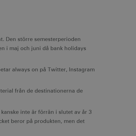
innehåller ingen
 om ett cookie-ID
.
a ett slumpmässigt
 sidförfrågan på en
mprodukter, såsom
 och webbplatsanalys.
ch utför information om
unt. Den större semesterperioden
en och eventuell reklam
 han besökte nämnda
ven i maj och juni då bank holidays
lam via AppNexus-
m IP-adressadresser,
r.
betar always on på Twitter, Instagram
som spenderas på
den aktuella sessionen.
terial från de destinationerna de
ch utför information om
en och eventuell reklam
 han besökte nämnda
nske inte är förrän i slutet av år 3
r som har åtkomst till
cket beror på produkten, men det
lattformen.
en säkerställer att