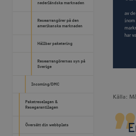
nederländska marknaden
av de
inom 
Researrangörer på den
amerikanska marknaden
mark
har va
Hållbar paketering
Researrangörernas syn på
Sverige
Incoming/DMC
Källa: M
Paketreselagen &
Resegarantilagen
E
Översätt din webbplats