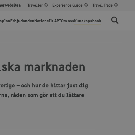
her websites:
Traveller
Experience Guide
Travel Trade
splan
Erbjudanden
Nationellt API
Om oss
Kunskapsbank
Sök
tiska marknaden
erige – och hur de hittar just dig
rna, råden som gör att du lättare