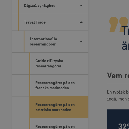
Digital synlighet
Travel Trade
T
Internationella
ä
researrangörer
Guide till tyska
researrangörer
Vem r
Researrangörer på den
franska marknaden
En typisk b
ingå, men s
Researrangörer på den
brittiska marknaden
32
Researrangörer på den