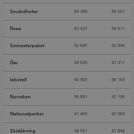
Sevärdheter
84 369
80 541
Resa
63 437
58 411
Semesterpaket
52 685
50 846
Öar
49 625
47 317
Ishotell
50 905
46 183
Norrsken
50 891
42 106
Nationalparker
41 469
42 068
Skidåkning
38 051
41 848