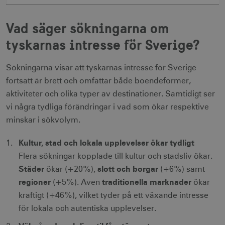
li_gc
6
LinkedIn Corporation
månader
.linkedin.com
Vad säger sökningarna om
tyskarnas intresse för Sverige?
Sökningarna visar att tyskarnas intresse för Sverige
fortsatt är brett och omfattar både boendeformer,
Leverantör
Namn
Utgång
Beskrivning
Namn
/ Domän
Leverantör /
Leverantör / Domän
Utg
aktiviteter och olika typer av destinationer. Samtidigt ser
Namn
Utgång
Beskrivning
Domän
vi några tydliga förändringar i vad som ökar respektive
_hjSession_1328012
vuid
1 år 1
.visitsweden.com
Används av
3
Vimeo.com
månad
Vimeo-
minu
_gid
Inc.
1 dag
Används för 
Google LLC
minskar i sökvolym.
videospelaren
.vimeo.com
lagra och
.visitsweden.com
på
mTrackingPageViewCount
.corporate.visitsweden.com
3
uppdatera et
webbplatser.
minu
unikt värde 
Kultur, stad och lokala upplevelser ökar tydligt
Den
varje besökt
innehåller
och används
Flera sökningar kopplade till kultur och stadsliv ökar.
ingen
att räkna oc
identifierbar
spåra sidvisn
Städer
slott och borgar
ökar (+20%),
(+6%) samt
information.
Den innehåll
_gat_gtag_UA_121053790_1
.visitsweden.com
ingen identif
5
regioner
traditionella marknader
(+5%). Även
ökar
_cfuvid
.vimeo.com
Session
Används av
information.
seku
Vimeo-
kraftigt (+46%), vilket tyder på ett växande intresse
videospelaren
_ga_E3KTQC6HXK
.visitsweden.com
1 år 1
Denna cooki
på
anj
månad
används av
3
för lokala och autentiska upplevelser.
Xandr Inc.
webbplatser.
Google Analy
måna
.adnxs.com
Den
för att bevar