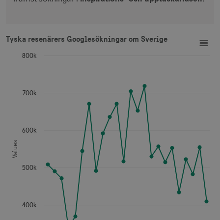
Tyska resenärers Googlesökningar om Sverige
Line chart with 24 data points.
Tyska resenärers Googlesökningar om Sverige
View as data table, Tyska resenärers Googlesökningar om Sverige
The chart has 1 X axis displaying categories.
800k
The chart has 1 Y axis displaying Values. Data ranges from
700k
600k
Values
500k
400k