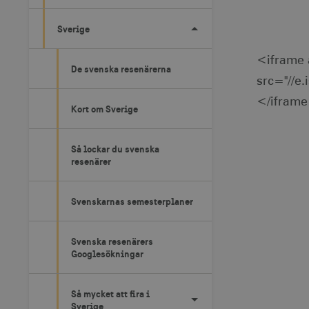
Sverige
<iframe 
De svenska resenärerna
src="//e
</ifram
Kort om Sverige
Så lockar du svenska
resenärer
Svenskarnas semesterplaner
Svenska resenärers
Googlesökningar
Så mycket att fira i
Sverige