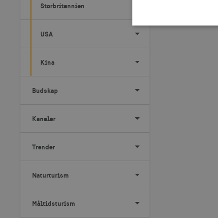
Storbritannien
USA
Kina
Strikt nödvändiga cookies t
Webbplatsen kan inte använd
Namn
Le
Budskap
csrftoken
.v
Kanaler
receive-cookie-
.d
deprecation
Trender
CookieScriptConsent
Co
co
Naturturism
__cf_bm
Cl
.v
Måltidsturism
receive-cookie-
.a