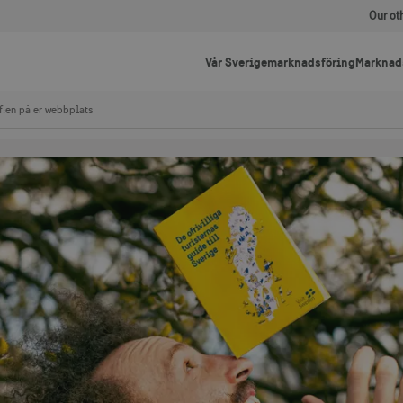
Our ot
Vår Sverigemarknadsföring
Marknad
f:en på er webbplats