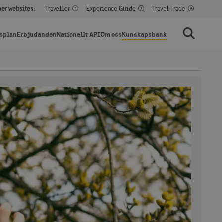
her websites:
Traveller
Experience Guide
Travel Trade
splan
Erbjudanden
Nationellt API
Om oss
Kunskapsbank
Sök