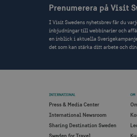
Prenumerera på Visit 
IDE
I Visit Swedens nyhetsbrev får du var
uuid2
inbjudningar till webbinarier och aff
en inblick i aktuella Sverigekampanje
_hjSessionUser_1328012
det som kan stärka ditt arbete och d
mTrackingTimeOnSite
_gcl_au
bcookie
INTERNATIONAL
OM
lidc
Press & Media Center
Om
International Newsroom
Ko
XANDR_PANID
Sharing Destination Sweden
Le
Sweden for Travel
Ku