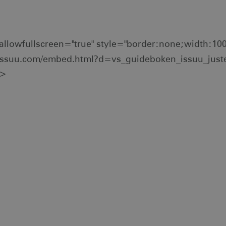
allowfullscreen="true" style="border:none;width:10
.issuu.com/embed.html?d=vs_guideboken_issuu_jus
e>