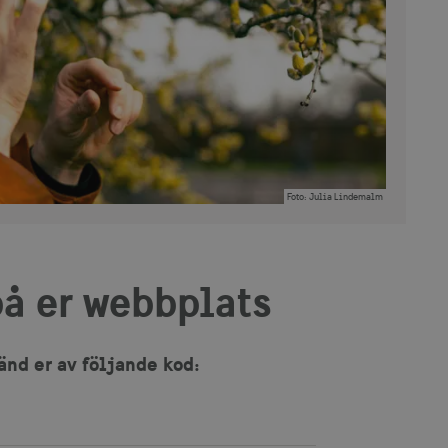
Foto
:
Julia Lindemalm
på er webbplats
änd er av följande kod: