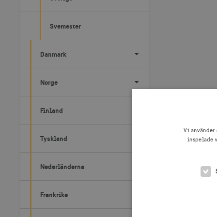
Svemester
Danmark
Norge
Finland
Vi använder 
Tyskland
inspelade w
Nederländerna
Frankrike