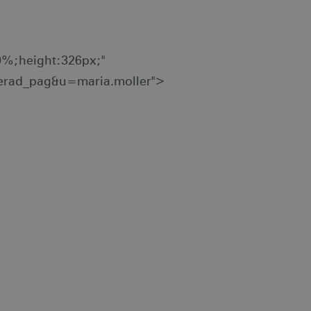
0%;height:326px;"
terad_pag&u=maria.moller">