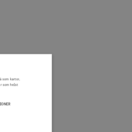
å som kartor,
är som helst
IONER