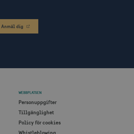
ch utför information om
en och eventuell reklam
 han besökte nämnda
Anmäl dig
lam via AppNexus-
m IP-adressadresser,
r.
som spenderas på
den aktuella sessionen.
ch utför information om
en och eventuell reklam
 han besökte nämnda
r som har åtkomst till
lattformen.
WEBBPLATSEN
en säkerställer att
Personuppgifter
Tillgänglighet
nnonser mer relevanta för
å för att begränsa antalet
att mäta effektiviteten i
Policy för cookies
Whistleblowing