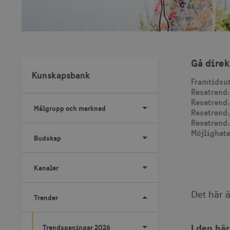
Gå direk
Kunskapsbank
Framtidsut
Resetrend:
Resetrend:
Målgrupp och marknad
Resetrend
Resetrend:
Möjlighete
Budskap
Kanaler
Det här 
Trender
Trendspaningar 2026
I den hä