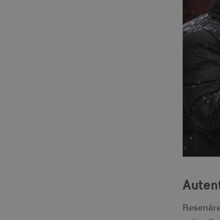
_gat
Googl
.visi
anj
_ga
Googl
.visi
_fbp
IDE
uuid2
_hjSessionUser_1328012
mTrackingTimeOnSite
_gcl_au
Auten
bcookie
Resenäre
lidc