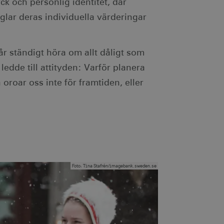
ck och personlig identitet, där
ödvändigt att Cookie-
lar deras individuella värderingar
otar. Detta är fördelaktigt
r om användningen av deras
får ständigt höra om allt dåligt som
ebbplatsägaren om
 vilket garanterar
ecklande webbstandarder
edde till attityden: Varför planera
 oroar oss inte för framtiden, eller
nvänds av webbplatser
tthålla en anonym
ändning av kakor för icke-
Foto
:
Tina Stafrén/imagebank.sweden.se
ingen identifierbar
je besökt sida och används
dentifierbar information.
som spenderas på
den aktuella sessionen.
ingen identifierbar
sionstillståndet.
egäransfrekvens).