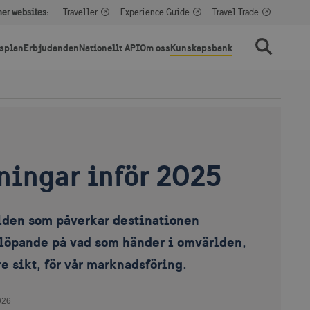
her websites:
Traveller
Experience Guide
Travel Trade
splan
Erbjudanden
Nationellt API
Om oss
Kunskapsbank
Sök
ningar inför 2025
lden som påverkar destinationen
 löpande på vad som händer i omvärlden,
re sikt, för vår marknadsföring.
026