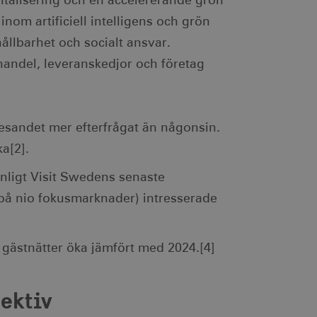
italisering och en accelererande grön
nom artificiell intelligens och grön
ållbarhet och socialt ansvar.
handel, leveranskedjor och företag
esandet mer efterfrågat än någonsin.
a[2].
Enligt Visit Swedens senaste
på nio fokusmarknader) intresserade
gästnätter öka jämfört med 2024.[4]
ektiv