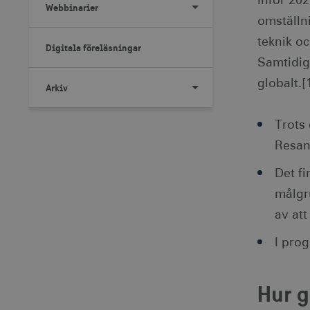
Inför 20
Webbinarier
omställni
teknik oc
Digitala föreläsningar
Samtidig
globalt.[
Arkiv
Trots
Resan
Det fi
målgr
av att
I pro
Hur g