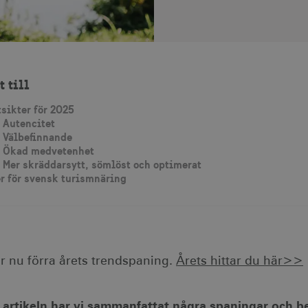
t till
sikter för 2025
 Autencitet
 Välbefinnande
: Ökad medvetenhet
 Mer skräddarsytt, sömlöst och optimerat
r för svensk turismnäring
är nu förra årets trendspaning.
Årets hittar du här>>
r artikeln har vi sammanfattat några spaningar och be