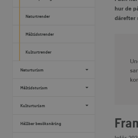
hur de p
Naturtrender
därefter
Måltidstrender
Kulturtrender
Und
Naturturism
sa
kor
Måltidsturism
Kulturturism
Fra
Hållbar besöksnäring