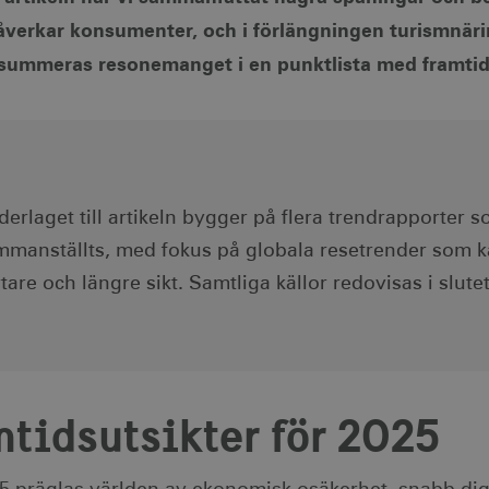
åverkar konsumenter, och i förlängningen turismnärin
 summeras resonemanget i en punktlista med framtid
erlaget till artikeln bygger på flera trendrapporter 
mmanställts, med fokus på globala resetrender som 
tare och längre sikt. Samtliga källor redovisas i slutet
mtidsutsikter för 2025