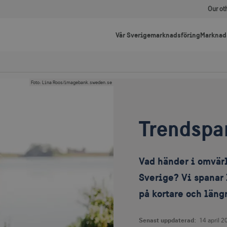
Our ot
Vår Sverigemarknadsföring
Marknad
Foto
:
Lina Roos/imagebank.sweden.se
Trendspa
Vad händer i omvär
Sverige? Vi spanar
på kortare och läng
Senast uppdaterad:
14 april 2