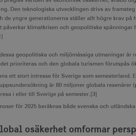
25 präglas världen av ekonomisk osäkerhet, snabb dig
ng. Den teknologiska utvecklingen drivs av framsteg i
h de yngre generationerna ställer allt högre krav på h
t påverkar klimatkrisen och geopolitiska spänningar 
1]
 dessa geopolitiska och miljömässiga utmaningar är r
det prioriteras och den globala turismen förutspås ök
nns ett stort intresse för Sverige som semesterland. 
uppsundersökning är 80 miljoner globala resenärer (
 resa i eller till Sverige på semester.[3]
gnoser för 2025 beräknas både svenska och utländska 
lobal osäkerhet omformar persp