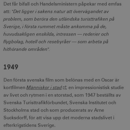
Det får bifall och Handelsministern påpekar med emfas
Strikt nödvändigt
Prestanda
"Det ligger i sakens natur att övervägandet av
att:
Inriktning
Funktioner
problem, som beröra den utländska turisttrafiken på
Strikt nödvändiga cookies tillåter
Sverige, i första rummet måste ankomma på de,
webbplatsfunktioner som användarinloggning
och kontohantering men bidrar även till en
huvudsakligen enskilda, intressen — rederier och
säker webbplats. Webbplatsen kan inte
flygbolag, hotell och resebyråer — som arbeta på
användas ordentligt utan strikt nödvändiga
cookies.
hithörande områden".
Namn
Leverantör / Domän
Utgång
csrftoken
.visitsweden.com
1 år
1949
Den första svenska film som belönas med en Oscar är
Människor i stad
,
kortfilmen
en impressionistisk studie
av livet och rytmen i en storstad, som 1947 beställts av
receive-cookie-
.doubleclick.net
6
Svenska Turisttrafikförbundet, Svenska Institutet och
deprecation
månader
Stockholms stad och som producerats av Arne
Sucksdorff, för att visa upp det moderna stadslivet i
efterkrigstidens Sverige.