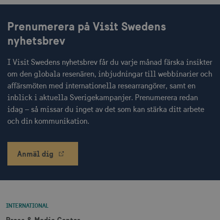
JSESSIONID
Session
Oracle Corporation
Prenumerera på Visit Swedens
.nr-data.net
nyhetsbrev
I Visit Swedens nyhetsbrev får du varje månad färska insikter
om den globala resenären, inbjudningar till webbinarier och
li_gc
6
LinkedIn Corporation
affärsmöten med internationella researrangörer, samt en
månader
.linkedin.com
inblick i aktuella Sverigekampanjer. Prenumerera redan
idag – så missar du inget av det som kan stärka ditt arbete
och din kommunikation.
Anmäl dig
Leverantör
Namn
Utgång
Beskrivning
Namn
/ Domän
Leverantör /
Leverantör / Domän
Utg
Namn
Utgång
Beskrivning
Domän
_hjSession_1328012
vuid
1 år 1
.visitsweden.com
Används av
3
Vimeo.com
månad
Vimeo-
minu
_gid
Inc.
1 dag
Används för 
Google LLC
videospelaren
.vimeo.com
lagra och
.visitsweden.com
på
mTrackingPageViewCount
.corporate.visitsweden.com
3
uppdatera et
INTERNATIONAL
webbplatser.
minu
unikt värde 
Den
varje besökt