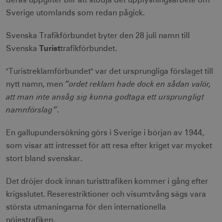
deras uppgifter blir att stödja det upplysningsarbete om
Sverige utomlands som redan pågick.
Svenska Trafikförbundet byter den 28 juli namn till
Turist
Svenska
trafikförbundet.
"Turistreklamförbundet" var det ursprungliga förslaget till
”ordet reklam hade dock en sådan valör,
nytt namn, men
att man inte ansåg sig kunna godtaga ett ursprungligt
namnförslag”
.
En gallupundersökning görs i Sverige i början av 1944,
som visar att intresset för att resa efter kriget var mycket
stort bland svenskar.
Det dröjer dock innan turisttrafiken kommer i gång efter
krigsslutet. Reserestriktioner och visumtvång sägs vara
största utmaningarna för den internationella
nöjestrafiken.