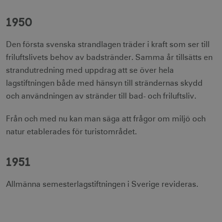
1950
CookieScriptConsent
1 månad
CookieScript
corporate.visitsweden.com
Den första svenska strandlagen träder i kraft som ser till
friluftslivets behov av badstränder. Samma år tillsätts en
strandutredning med uppdrag att se över hela
lagstiftningen både med hänsyn till strändernas skydd
och användningen av stränder till bad- och friluftsliv.
__cf_bm
30
Cloudflare Inc.
minuter
.vimeo.com
Från och med nu kan man säga att frågor om miljö och
natur etablerades för turistområdet.
1951
receive-cookie-
.adnxs.com
1 år 1
deprecation
månad
Allmänna semesterlagstiftningen i Sverige revideras.