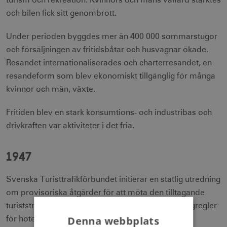
turism och rekreation. Kvinnors och mäns välfärd stärktes
och bilen fick sitt genombrott.
Under perioden byggdes mer än 400 000 sommarstugor
och försäljningen av fritidsbåtar och husvagnar ökade.
Resandet internationaliserades och charterresandet, en
resandeform som blev ekonomiskt tillgänglig för många
kvinnor och män, växte.
Fritiden blev en stark konsumtions- och industribas och
drivkraften var aktiviteter i det fria.
1947
Svenska Turisttrafikförbundet initierar en statlig utredning
om provisoriska åtgärder för att möta den tilltagande
turistströmmen, där man rekommenderar att byggregler
Denna webbplats
för hotell lättas upp, att motell byggs och att en