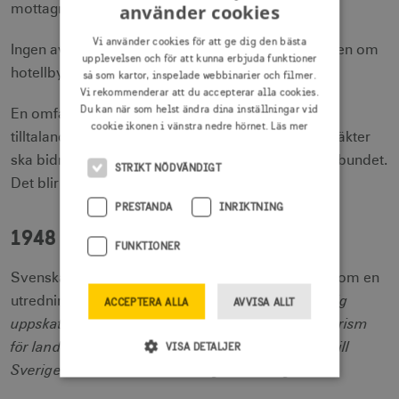
använder cookies
mottagningscentral för utländska turister inrättas.
Vi använder cookies för att ge dig den bästa
Ingen av rekommendationerna verkar ha följts, även om
upplevelsen och för att kunna erbjuda funktioner
hotellbyggandet tar fart.
så som kartor, inspelade webbinarier och filmer.
Vi rekommenderar att du accepterar alla cookies.
Du kan när som helst ändra dina inställningar vid
En omfattande pristävling för att ta fram nya och
cookie ikonen i vänstra nedre hörnet.
Läs mer
tilltalande turistsouvenirer, i hopp om att deras intäkter
ska bidra till statskassan initieras av Turisttrafikförbundet.
STRIKT NÖDVÄNDIGT
Det blir en flopp.
PRESTANDA
INRIKTNING
1948
FUNKTIONER
Svenska Turisttrafikförbundet lägger fram förslag om en
"att skapa tillförlitlig
utredning för handelsministern:
ACCEPTERA ALLA
AVVISA ALLT
uppskattning av den ekonomiska betydelsen av turism
för landet, vilka problem som utländsk turisttrafik till
VISA DETALJER
Sverige brottas med och förslag till lösning"
.