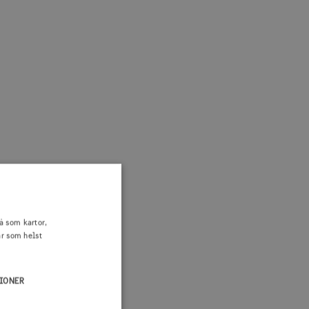
å som kartor,
är som helst
IONER