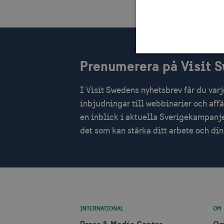
Prenumerera på Visit 
I Visit Swedens nyhetsbrev får du var
Strikt nödvändiga cookies t
Webbplatsen kan inte använd
inbjudningar till webbinarier och aff
Namn
Le
en inblick i aktuella Sverigekampanje
det som kan stärka ditt arbete och d
csrftoken
.v
receive-cookie-
.d
deprecation
CookieScriptConsent
Co
co
INTERNATIONAL
OM
__cf_bm
Cl