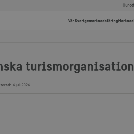
Our ot
Vår Sverigemarknadsföring
Marknad
nska turismorganisation
terad:
4 juli 2024