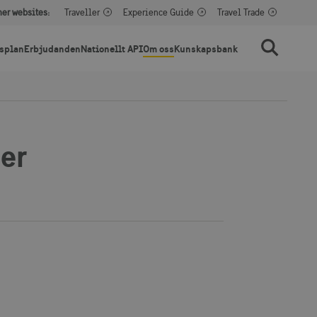
her websites:
Traveller
Experience Guide
Travel Trade
splan
Erbjudanden
Nationellt API
Om oss
Kunskapsbank
Sök
er