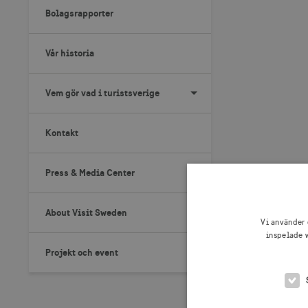
Bolagsrapporter
Vår historia
Vem gör vad i turistsverige
Kontakt
Press & Media Center
About Visit Sweden
Vi använder 
inspelade w
Projekt och event