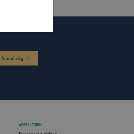
n till en säker webbplats.
Anmäl dig
klingsplattform för
bplats mot en viss typ av
ebbplatsägaren om
 vilket garanterar
ecklande webbstandarder
änsten för att komma ihåg
ödvändigt att Cookie-
WEBBPLATSEN
otar. Detta är fördelaktigt