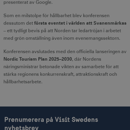
presenterat av Google.
Strikt nödvändiga cookies tillåter
webbplatsfunktioner som användarinloggning
Som en milstolpe för hållbarhet blev konferensen
och kontohantering men bidrar även till en
första eventet i världen att Svanenmärkas
dessutom det
säker webbplats. Webbplatsen kan inte
användas ordentligt utan strikt nödvändiga
– ett tydligt bevis på att Norden tar ledartröjan i arbetet
cookies.
med grön omställning även inom evenemangssektorn.
Namn
Leverantör / Domän
Utgång
csrftoken
.visitsweden.com
1 år
Konferensen avslutades med den officiella lanseringen av
Nordic Tourism Plan 2025–2030
, där Nordens
näringsministrar betonade vikten av samarbete för att
stärka regionens konkurrenskraft, attraktionskraft och
hållbarhetsarbete.
receive-cookie-
.doubleclick.net
6
deprecation
månader
Prenumerera på Visit Swedens
nyhetsbrev