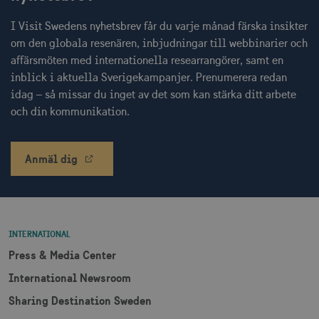
CookieScriptConsent
1 månad
CookieScript
I Visit Swedens nyhetsbrev får du varje månad färska insikter
corporate.visitsweden.com
om den globala resenären, inbjudningar till webbinarier och
affärsmöten med internationella researrangörer, samt en
inblick i aktuella Sverigekampanjer. Prenumerera redan
idag – så missar du inget av det som kan stärka ditt arbete
__cf_bm
30
Cloudflare Inc.
och din kommunikation.
minuter
.vimeo.com
Anmäl dig
receive-cookie-
.adnxs.com
1 år 1
deprecation
månad
INTERNATIONAL
Press & Media Center
International Newsroom
Sharing Destination Sweden
JSESSIONID
Session
Oracle Corporation