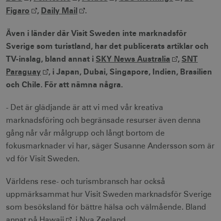
Figaro
,
Daily Mail
.
Även i länder där Visit Sweden inte marknadsför
Sverige som turistland, har det publicerats artiklar och
TV-inslag, bland annat i
SKY News Australia
,
SNT
Paraguay
, i Japan, Dubai, Singapore, Indien, Brasilien
och Chile. För att nämna några.
- Det är glädjande är att vi med vår kreativa
marknadsföring och begränsade resurser även denna
gång når vår målgrupp och långt bortom de
fokusmarknader vi har, säger Susanne Andersson som är
vd för Visit Sweden.
Världens rese- och turismbransch har också
uppmärksammat hur Visit Sweden marknadsför Sverige
som besöksland för bättre hälsa och välmående. Bland
annat på
Hawaii
, i Nya Zeeland.