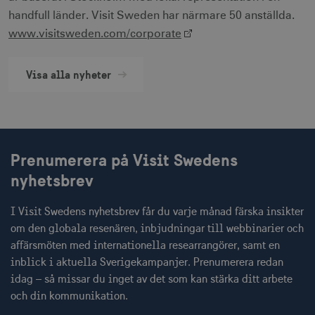
handfull länder. Visit Sweden har närmare 50 anställda.
www.visitsweden.com/corporate
__cf_bm
30
Cloudflare Inc.
minuter
.vimeo.com
Visa alla nyheter
receive-cookie-
.adnxs.com
1 år 1
deprecation
månad
Prenumerera på Visit Swedens
nyhetsbrev
I Visit Swedens nyhetsbrev får du varje månad färska insikter
om den globala resenären, inbjudningar till webbinarier och
affärsmöten med internationella researrangörer, samt en
JSESSIONID
Session
Oracle Corporation
.nr-data.net
inblick i aktuella Sverigekampanjer. Prenumerera redan
idag – så missar du inget av det som kan stärka ditt arbete
och din kommunikation.