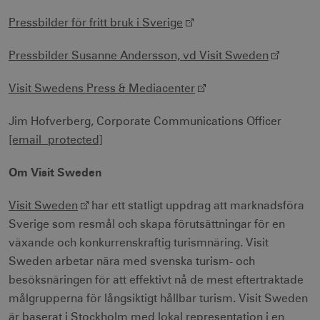
användas ordentligt utan strikt nödvändiga
cookies.
Pressbilder för fritt bruk i Sverige
Namn
Leverantör / Domän
Utgång
Pressbilder Susanne Andersson, vd Visit Sweden
csrftoken
.visitsweden.com
1 år
Visit Swedens Press & Mediacenter
Jim Hofverberg, Corporate Communications Officer
[email protected]
receive-cookie-
.doubleclick.net
6
deprecation
månader
Om Visit Sweden
Visit Sweden
har ett statligt uppdrag att marknadsföra
Sverige som resmål och skapa förutsättningar för en
växande och konkurrenskraftig turismnäring. Visit
Sweden arbetar nära med svenska turism- och
CookieScriptConsent
1 månad
CookieScript
besöksnäringen för att effektivt nå de mest eftertraktade
corporate.visitsweden.com
målgrupperna för långsiktigt hållbar turism. Visit Sweden
är baserat i Stockholm med lokal representation i en