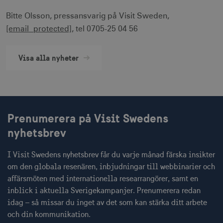
Bitte Olsson, pressansvarig på Visit Sweden,
[email protected]
, tel 0705-25 04 56
__cf_bm
30
Cloudflare Inc.
minuter
.vimeo.com
Visa alla nyheter
receive-cookie-
.adnxs.com
1 år 1
deprecation
månad
Prenumerera på Visit Swedens
nyhetsbrev
I Visit Swedens nyhetsbrev får du varje månad färska insikter
om den globala resenären, inbjudningar till webbinarier och
affärsmöten med internationella researrangörer, samt en
JSESSIONID
Session
Oracle Corporation
.nr-data.net
inblick i aktuella Sverigekampanjer. Prenumerera redan
idag – så missar du inget av det som kan stärka ditt arbete
och din kommunikation.