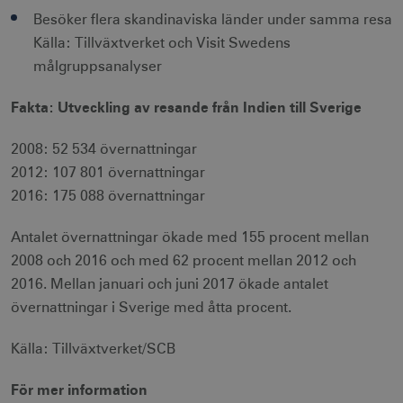
användas ordentligt utan strikt nödvändiga
Besöker flera skandinaviska länder under samma resa
cookies.
Källa: Tillväxtverket och Visit Swedens
Namn
Leverantör / Domän
Utgång
målgruppsanalyser
csrftoken
.visitsweden.com
1 år
Fakta: Utveckling av resande från Indien till Sverige
2008: 52 534 övernattningar
2012: 107 801 övernattningar
receive-cookie-
.doubleclick.net
6
2016: 175 088 övernattningar
deprecation
månader
Antalet övernattningar ökade med 155 procent mellan
2008 och 2016 och med 62 procent mellan 2012 och
2016. Mellan januari och juni 2017 ökade antalet
övernattningar i Sverige med åtta procent.
CookieScriptConsent
1 månad
CookieScript
Källa: Tillväxtverket/SCB
corporate.visitsweden.com
För mer information