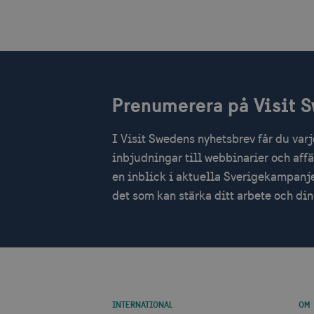
Namn
Leverantör /
Lever
Namn
Namn
Domän
Dom
_hjSession_1328012
_gid
vuid
Vimeo.com Inc
Googl
.vimeo.com
.visi
mTrackingPageViewCount
Prenumerera på Visit 
_ga_E3KTQC6HXK
_cfuvid
.vimeo.com
.visi
_gat_gtag_UA_121053790_
_gat
Googl
I Visit Swedens nyhetsbrev får du var
.visi
anj
inbjudningar till webbinarier och aff
_ga
Googl
.visi
en inblick i aktuella Sverigekampanje
_fbp
det som kan stärka ditt arbete och d
IDE
uuid2
_hjSessionUser_1328012
INTERNATIONAL
OM