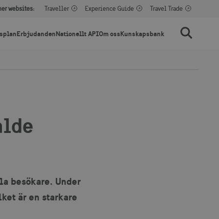
her websites:
Traveller
Experience Guide
Travel Trade
splan
Erbjudanden
Nationellt API
Om oss
Kunskapsbank
Sök
alde
lla besökare. Under
ket är en starkare