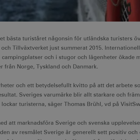
 bästa turiståret någonsin för utländska turisters öv
B och Tillväxtverket just summerat 2015. Internationel
 campingplatser och i stugor och lägenheter ökade m
r från Norge, Tyskland och Danmark.
heter och ett betydelsefullt kvitto på att det arbete
sultat. Sveriges varumärke blir allt starkare och främ
m lockar turisterna, säger Thomas Brühl, vd på VisitS
ed att marknadsföra Sverige och svenska upplevelse
en av resmålet Sverige är generellt sett positiv och d