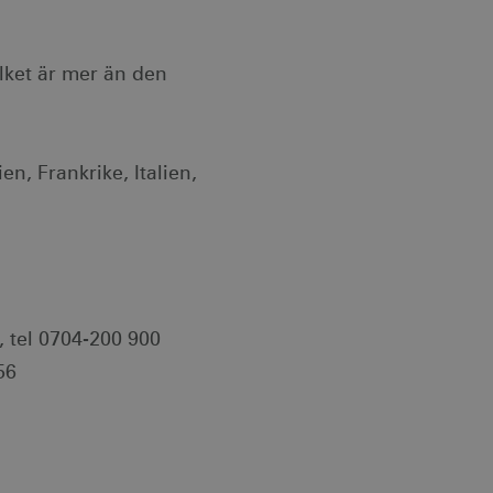
klingsplattform för
bplats mot en viss typ av
lket är mer än den
ebbplatsägaren om
 vilket garanterar
ecklande webbstandarder
n, Frankrike, Italien,
änsten för att komma ihåg
ödvändigt att Cookie-
otar. Detta är fördelaktigt
r om användningen av deras
ebbplatsägaren om
 vilket garanterar
, tel 0704-200 900
ecklande webbstandarder
56
nvänds av webbplatser
tthålla en anonym
ändning av kakor för icke-