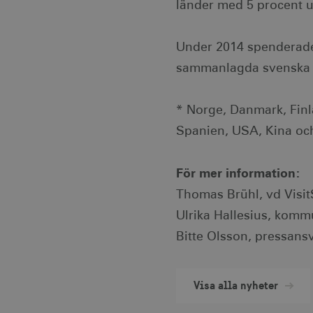
länder med 5 procent u
Namn
Le
csrftoken
.v
Under 2014 spenderade 
sammanlagda svenska e
receive-cookie-
.d
deprecation
* Norge, Danmark, Finla
CookieScriptConsent
Co
Spanien, USA, Kina och
co
__cf_bm
Cl
.v
För mer information:
Thomas Brühl, vd Visit
receive-cookie-
.a
deprecation
Ulrika Hallesius, komm
Bitte Olsson, pressans
JSESSIONID
Or
.n
Visa alla nyheter
li_gc
Li
.l