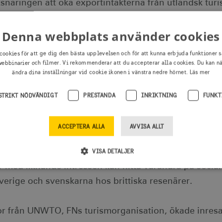
ksnäringen att öka exportintäkterna från utländsk turi
Denna webbplats använder cookies
nds är intresserade av svenskarnas balanserade livs
, moderna och trendiga städer, shopping och familjeat
cookies för att ge dig den bästa upplevelsen och för att kunna erbjuda funktioner s
 efter spännande resmål som Sverige är några av möjli
ebbinarier och filmer. Vi rekommenderar att du accepterar alla cookies. Du kan n
ändra dina inställningar vid cookie ikonen i vänstra nedre hörnet.
Läs mer
 marknadsföringen mot utländska resenärer.
STRIKT NÖDVÄNDIGT
PRESTANDA
INRIKTNING
FUNKT
r ständigt utländska resenärer om Sverige, både i eg
ekanaler. Det kompletteras med marknadsföringsaktiv
ACCEPTERA ALLA
AVVISA ALLT
tillsammans med svensk besöksnäring. Under 2015 ha
agit till fler tyska turister i Skåne. Livsstilskamp
VISA DETALJER
r med liknande intressen kan hitta varandra på socia
verige och svenskarna hos brittiska resenärer.
Strikt nödvändigt
Prestanda
Inriktning
Funktioner
illåter webbplatsfunktioner som användarinloggning och kontohantering men bidrar äve
ror från UNWTO, FNs turismorganisation, ökade inresa
as ordentligt utan strikt nödvändiga cookies.