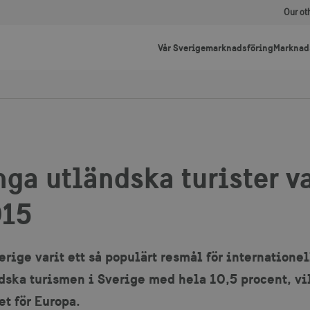
Our ot
Vår Sverigemarknadsföring
Marknad
ga utländska turister v
015
erige varit ett så populärt resmål för internatione
ska turismen i Sverige med hela 10,5 procent, vil
t för Europa.