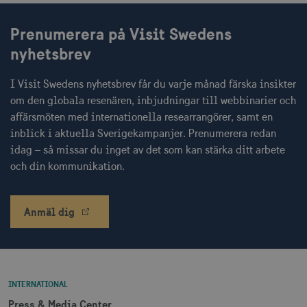
Strikt nödvändigt
Prestanda
Inriktning
Funktioner
Prenumerera på Visit Swedens
nyhetsbrev
Strikt nödvändiga cookies tillåter
webbplatsfunktioner som användarinloggning
och kontohantering men bidrar även till en
I Visit Swedens nyhetsbrev får du varje månad färska insikter
säker webbplats. Webbplatsen kan inte
användas ordentligt utan strikt nödvändiga
om den globala resenären, inbjudningar till webbinarier och
cookies.
affärsmöten med internationella researrangörer, samt en
Namn
Leverantör / Domän
Utgång
inblick i aktuella Sverigekampanjer. Prenumerera redan
idag – så missar du inget av det som kan stärka ditt arbete
csrftoken
.visitsweden.com
1 år
och din kommunikation.
Anmäl dig
receive-cookie-
.doubleclick.net
6
deprecation
månader
INTERNATIONAL
Press & Media Center