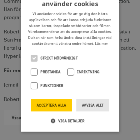
Communication och ansvarar för kursen i Art Direction.
använder cookies
Han föreläser också på Mgruppen Executive MBA
Vi använder cookies för att ge dig den bästa
program.
upplevelsen och för att kunna erbjuda funktioner
så som kartor, inspelade webbinarier och filmer.
Vi rekommenderar att du accepterar alla cookies.
Robert har en examen från Academy of Art University i
Du kan när som helst ändra dina inställningar vid
San Francisco, DIHR på Stockholms Universitet och ett
cookie ikonen i vänstra nedre hörnet.
Läs mer
flertal utbildningar från Berghs School of Communication,
Hyper Island och IKEA.
STRIKT NÖDVÄNDIGT
För mer information:
PRESTANDA
INRIKTNING
[email protected]
, 070-6446412
FUNKTIONER
Robert Hedlund: 070-4267947
ACCEPTERA ALLA
AVVISA ALLT
Visa alla nyheter
VISA DETALJER