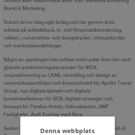
Officers som tillsammans leder Visit Swedens avdelning
Brand & Marketing.
Robert driver idag eget bolag och har genom åren
arbetat på arkitektbyrå, tv- och filmproduktionsbolag,
reklam-, varumärkes- och designbyråer, inhousebyråer
och marknadsavdelningar.
Några av uppdragen han jobbat med under åren har varit
globala positioneringskampanjer för IKEA,
ompositionering av LKAB, utveckling och design av
varumärkesportföljen och koncepthotell för Apollo Travel
Group, nya digitala tjänster och digitala
konstinstallationer för SEB, digitala strategier och
koncept för Pandox Hotels, Hufvudstaden, AMF
Fastigheter, Audi Sverige med flera.
Sedan 2005 föreläser Robert även på Berghs School of
Denna webbplats