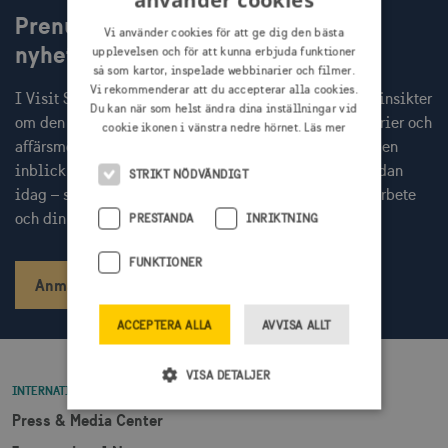
Prenumerera på Visit Swedens
Vi använder cookies för att ge dig den bästa
nyhetsbrev
upplevelsen och för att kunna erbjuda funktioner
så som kartor, inspelade webbinarier och filmer.
Vi rekommenderar att du accepterar alla cookies.
I Visit Swedens nyhetsbrev får du varje månad färska insikter
Du kan när som helst ändra dina inställningar vid
om den globala resenären, inbjudningar till webbinarier och
cookie ikonen i vänstra nedre hörnet.
Läs mer
affärsmöten med internationella researrangörer, samt en
inblick i aktuella Sverigekampanjer. Prenumerera redan
STRIKT NÖDVÄNDIGT
idag – så missar du inget av det som kan stärka ditt arbete
och din kommunikation.
PRESTANDA
INRIKTNING
FUNKTIONER
Anmäl dig
ACCEPTERA ALLA
AVVISA ALLT
VISA DETALJER
INTERNATIONAL
Press & Media Center