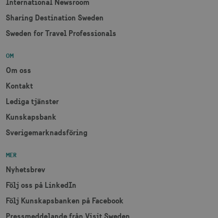
Strikt nödvändigt
Prestanda
International Newsroom
Inriktning
Funktioner
Sharing Destination Sweden
Sweden for Travel Professionals
Strikt nödvändiga cookies tillåter
webbplatsfunktioner som användarinloggning
och kontohantering men bidrar även till en
säker webbplats. Webbplatsen kan inte
OM
användas ordentligt utan strikt nödvändiga
Om oss
cookies.
Kontakt
Namn
Leverantör / Domän
Utgång
csrftoken
.visitsweden.com
1 år
Lediga tjänster
Kunskapsbank
Sverigemarknadsföring
MER
receive-cookie-
.doubleclick.net
6
Nyhetsbrev
deprecation
månader
Följ oss på LinkedIn
Följ Kunskapsbanken på Facebook
Pressmeddelande från Visit Sweden