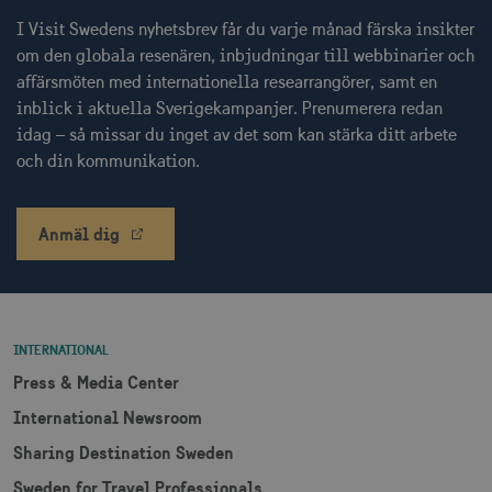
CookieScriptConsent
1 månad
CookieScript
I Visit Swedens nyhetsbrev får du varje månad färska insikter
corporate.visitsweden.com
om den globala resenären, inbjudningar till webbinarier och
affärsmöten med internationella researrangörer, samt en
inblick i aktuella Sverigekampanjer. Prenumerera redan
idag – så missar du inget av det som kan stärka ditt arbete
__cf_bm
30
och din kommunikation.
Cloudflare Inc.
minuter
.vimeo.com
Anmäl dig
receive-cookie-
.adnxs.com
1 år 1
deprecation
månad
INTERNATIONAL
Press & Media Center
International Newsroom
Sharing Destination Sweden
JSESSIONID
Session
Oracle Corporation
Sweden for Travel Professionals