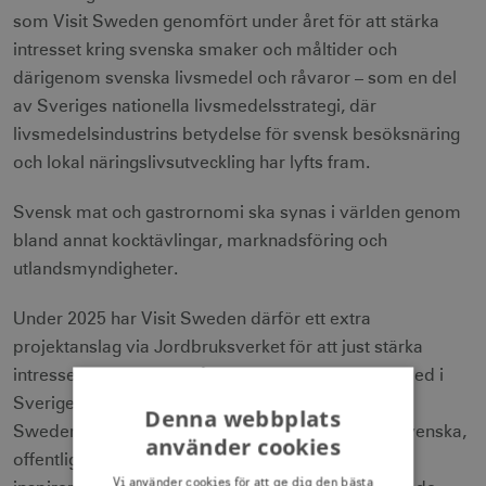
som Visit Sweden genomfört under året för att stärka
intresset kring svenska smaker och måltider och
därigenom svenska livsmedel och råvaror – som en del
av Sveriges nationella livsmedelsstrategi, där
livsmedelsindustrins betydelse för svensk besöksnäring
och lokal näringslivsutveckling har lyfts fram.
Svensk mat och gastrornomi ska synas i världen genom
bland annat kocktävlingar, marknadsföring och
utlandsmyndigheter.
Under 2025 har Visit Sweden därför ett extra
projektanslag via Jordbruksverket för att just stärka
intresset för svenska måltidsupplevelser, som ett led i
Sveriges Livsmedelsstrategi 2.0. Tidigare har Visit
Denna webbplats
Sweden lanserat ett svenskt måltidskoncept för svenska,
använder cookies
offentliga beskickningar utomlands, liksom ett
Vi använder cookies för att ge dig den bästa