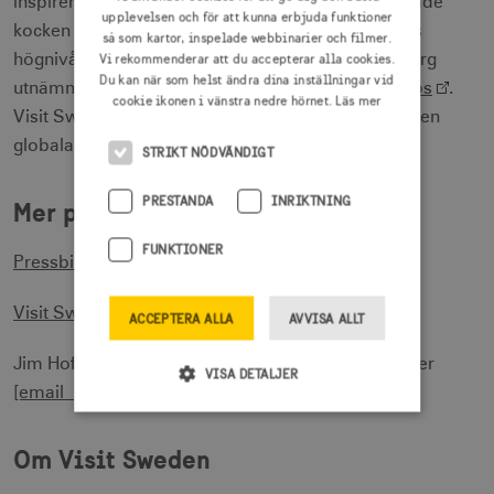
inspirerande måltidsföredrag av New York-baserade
upplevelsen och för att kunna erbjuda funktioner
kocken Marcus Samuelsson för deltagarna på FNs
så som kartor, inspelade webbinarier och filmer.
Vi rekommenderar att du accepterar alla cookies.
högnivåmöte i New York i september, där Göteborg
Du kan när som helst ändra dina inställningar vid
utnämndes till en av FNs
Sustainable Lifestyle Hubs
.
cookie ikonen i vänstra nedre hörnet.
Läs mer
Visit Sweden stöttar även svenska satsningar av den
globala kocktävlingen Bocuse d´Or.
STRIKT NÖDVÄNDIGT
PRESTANDA
INRIKTNING
Mer pressinformation
FUNKTIONER
Pressbilder för fritt bruk i Sverige
Visit Swedens Press & Mediacenter
ACCEPTERA ALLA
AVVISA ALLT
Jim Hofverberg, Corporate Communications Officer
VISA DETALJER
[email protected]
Om Visit Sweden
Strikt nödvändigt
Prestanda
Inriktning
Funktioner