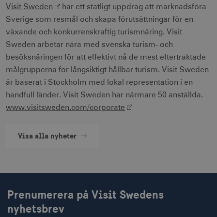
Visit Sweden
har ett statligt uppdrag att marknadsföra
Strikt nödvändiga cookies tillåter
Sverige som resmål och skapa förutsättningar för en
webbplatsfunktioner som användarinloggning
och kontohantering men bidrar även till en
växande och konkurrenskraftig turismnäring. Visit
säker webbplats. Webbplatsen kan inte
Sweden arbetar nära med svenska turism- och
användas ordentligt utan strikt nödvändiga
cookies.
besöksnäringen för att effektivt nå de mest eftertraktade
Namn
Leverantör / Domän
Utgång
målgrupperna för långsiktigt hållbar turism. Visit Sweden
csrftoken
.visitsweden.com
1 år
är baserat i Stockholm med lokal representation i en
handfull länder. Visit Sweden har närmare 50 anställda.
www.visitsweden.com/corporate
Visa alla nyheter
receive-cookie-
.doubleclick.net
6
deprecation
månader
Prenumerera på Visit Swedens
nyhetsbrev