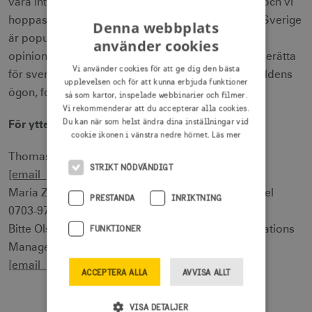
våra internationella sommarkampanjer som bäst och vi
hoppas på en intensiv sommarsäsong. Kort sagt, Sverige
Denna webbplats
är populärt i Europa och världen och vår
använder cookies
opinionsundersökning kommer att hjälpa oss att berätta
Vi använder cookies för att ge dig den bästa
för svenskarna vad som är bäst med Sverige i världens
upplevelsen och för att kunna erbjuda funktioner
ögon, fortsätter Thomas Brühl.
så som kartor, inspelade webbinarier och filmer.
Vi rekommenderar att du accepterar alla cookies.
Du kan när som helst ändra dina inställningar vid
För ytterligare information, vänligen kontakta:
cookie ikonen i vänstra nedre hörnet.
Läs mer
Thomas Brühl, vd VisitSweden, tel 08-789 10 00,
STRIKT NÖDVÄNDIGT
[email protected]
Maria Ziv, Director of Marketing på VisitSweden, tel
PRESTANDA
INRIKTNING
0703-97 72 29,
[email protected]
Bitte Olsson, pressansvarig/Corporate Communications
FUNKTIONER
Manager på VisitSweden, tel 0705-25 04 56,
[email protected]
ACCEPTERA ALLA
AVVISA ALLT
VISA DETALJER