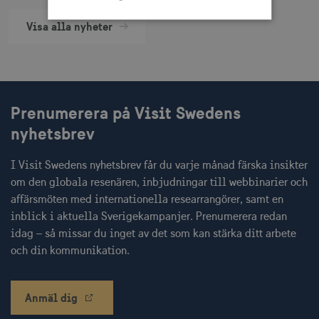
Visa alla nyheter
Strikt nödvändigt
Prestanda
Inriktning
Funktioner
Strikt nödvändiga cookies tillåter
webbplatsfunktioner som användarinloggning
Prenumerera på Visit Swedens
och kontohantering men bidrar även till en
nyhetsbrev
säker webbplats. Webbplatsen kan inte
användas ordentligt utan strikt nödvändiga
cookies.
I Visit Swedens nyhetsbrev får du varje månad färska insikter
Namn
Leverantör / Domän
Utgång
om den globala resenären, inbjudningar till webbinarier och
csrftoken
.visitsweden.com
1 år
affärsmöten med internationella researrangörer, samt en
inblick i aktuella Sverigekampanjer. Prenumerera redan
idag – så missar du inget av det som kan stärka ditt arbete
och din kommunikation.
receive-cookie-
.doubleclick.net
6
deprecation
månader
Anmäl dig