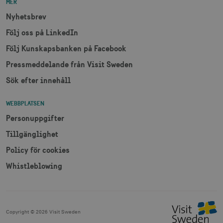
MER
Nyhetsbrev
Följ oss på LinkedIn
Följ Kunskapsbanken på Facebook
JSESSIONID
Session
Oracle Corporation
.nr-data.net
Pressmeddelande från Visit Sweden
Sök efter innehåll
WEBBPLATSEN
li_gc
6
LinkedIn Corporation
Personuppgifter
månader
.linkedin.com
Tillgänglighet
Policy för cookies
Whistleblowing
Leverantör
Namn
Utgång
Beskrivning
Namn
/ Domän
Leverantör /
Leverantör / Domän
Utg
Namn
Utgång
Beskrivning
Domän
_hjSession_1328012
vuid
1 år 1
.visitsweden.com
Används av
3
Vimeo.com
Copyright ©
2026
Visit Sweden
månad
Vimeo-
minu
_gid
Inc.
1 dag
Används för 
Google LLC
videospelaren
.vimeo.com
lagra och