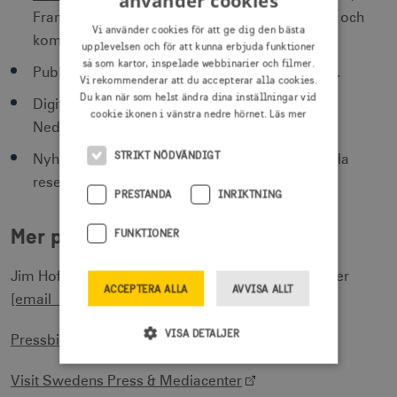
använder cookies
Frankrike, Nederländerna, Storbritannien, USA och
Vi använder cookies för att ge dig den bästa
kommunicerat i Kina.
upplevelsen och för att kunna erbjuda funktioner
så som kartor, inspelade webbinarier och filmer.
Publiceringar
i Visit Swedens sociala kanaler
.
Vi rekommenderar att du accepterar alla cookies.
Du kan när som helst ändra dina inställningar vid
Digital annonsering i Tyskland, Frankrike och
cookie ikonen i vänstra nedre hörnet.
Läs mer
Nederländerna.
STRIKT NÖDVÄNDIGT
Nyhetsbrev till tusentals prenumeranter: globala
reseaktörer och konsumenter.
PRESTANDA
INRIKTNING
Mer pressinformation
FUNKTIONER
Jim Hofverberg, Corporate Communications Officer
ACCEPTERA ALLA
AVVISA ALLT
[email protected]
VISA DETALJER
Pressbilder för fritt bruk i Sverige
Visit Swedens Press & Mediacenter