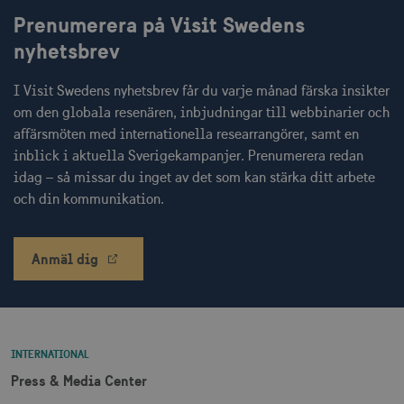
Prenumerera på Visit Swedens
nyhetsbrev
CookieScriptConsent
1 månad
CookieScript
corporate.visitsweden.com
I Visit Swedens nyhetsbrev får du varje månad färska insikter
om den globala resenären, inbjudningar till webbinarier och
affärsmöten med internationella researrangörer, samt en
inblick i aktuella Sverigekampanjer. Prenumerera redan
__cf_bm
30
Cloudflare Inc.
idag – så missar du inget av det som kan stärka ditt arbete
minuter
.vimeo.com
och din kommunikation.
Anmäl dig
receive-cookie-
.adnxs.com
1 år 1
deprecation
månad
INTERNATIONAL
Press & Media Center