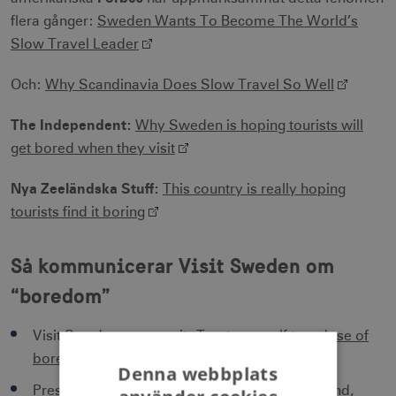
flera gånger:
Sweden Wants To Become The World’s
Slow Travel Leader
Och:
Why Scandinavia Does Slow Travel So Well
The Independent:
Why Sweden is hoping tourists will
get bored when they visit
Nya Zeeländska Stuff:
This country is really hoping
tourists find it boring
Så kommunicerar Visit Sweden om
“boredom”
Visit Swedens egna sajt:
Treat yourself to a dose of
boredom in Sweden
.
Denna webbplats
Pressmeddelande
till press i Norden, Tyskland,