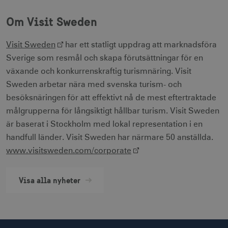
Strikt nödvändigt
Prestanda
Inriktning
Funktioner
Om Visit Sweden
Strikt nödvändiga cookies tillåter
webbplatsfunktioner som användarinloggning
Visit Sweden
har ett statligt uppdrag att marknadsföra
och kontohantering men bidrar även till en
Sverige som resmål och skapa förutsättningar för en
säker webbplats. Webbplatsen kan inte
användas ordentligt utan strikt nödvändiga
växande och konkurrenskraftig turismnäring. Visit
cookies.
Sweden arbetar nära med svenska turism- och
Namn
Leverantör / Domän
Utgång
besöksnäringen för att effektivt nå de mest eftertraktade
csrftoken
.visitsweden.com
1 år
målgrupperna för långsiktigt hållbar turism. Visit Sweden
är baserat i Stockholm med lokal representation i en
handfull länder. Visit Sweden har närmare 50 anställda.
www.visitsweden.com/corporate
receive-cookie-
.doubleclick.net
6
deprecation
månader
Visa alla nyheter