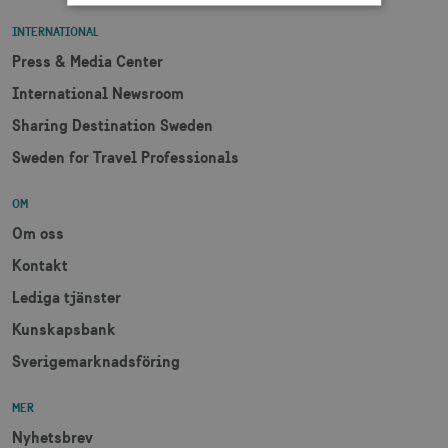
INTERNATIONAL
Strikt nödvändigt
Prestanda
Press & Media Center
Inriktning
Funktioner
International Newsroom
Strikt nödvändiga cookies tillåter
Sharing Destination Sweden
webbplatsfunktioner som användarinloggning
och kontohantering men bidrar även till en
Sweden for Travel Professionals
säker webbplats. Webbplatsen kan inte
användas ordentligt utan strikt nödvändiga
cookies.
OM
Namn
Leverantör / Domän
Utgång
Om oss
csrftoken
.visitsweden.com
1 år
Kontakt
Lediga tjänster
Kunskapsbank
Sverigemarknadsföring
receive-cookie-
.doubleclick.net
6
deprecation
månader
MER
Nyhetsbrev