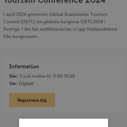
I april 2024 genomför Global Sustainable Tourism
Council (GSTC) sin globala kongress GSTC2024 i
Sverige. I det här webbinariet tar vi upp höjdpunkterna
från kongressen.
Information
När
:
5 juni mellan kl: 9.00-10.00
Var
:
Digitalt
Registrera dig