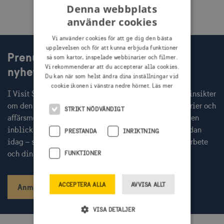
Denna webbplats
använder cookies
Vi använder cookies för att ge dig den bästa
upplevelsen och för att kunna erbjuda funktioner
Prenumerera på Visit Swedens
så som kartor, inspelade webbinarier och filmer.
Vi rekommenderar att du accepterar alla cookies.
nyhetsbrev
Du kan när som helst ändra dina inställningar vid
cookie ikonen i vänstra nedre hörnet.
Läs mer
I Visit Swedens nyhetsbrev får du varje månad färska insikter
om den globala resenären, inbjudningar till webbinarier och
STRIKT NÖDVÄNDIGT
affärsmöten med internationella researrangörer, samt en
inblick i aktuella Sverigekampanjer. Prenumerera redan
PRESTANDA
INRIKTNING
idag – så missar du inget av det som kan stärka ditt arbete
och din kommunikation.
FUNKTIONER
ACCEPTERA ALLA
AVVISA ALLT
Anmäl dig
VISA DETALJER